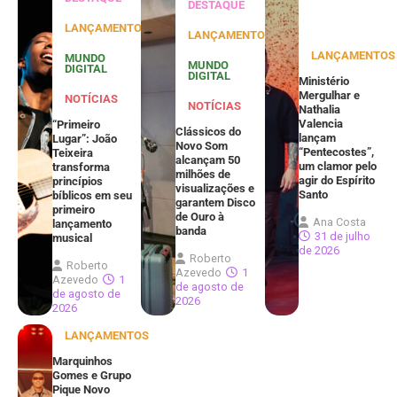
DESTAQUE
LANÇAMENTOS
LANÇAMENTOS
LANÇAMENTOS
MUNDO
MUNDO
DIGITAL
DIGITAL
Ministério
Mergulhar e
NOTÍCIAS
NOTÍCIAS
Nathalia
Valencia
“Primeiro
Clássicos do
lançam
Lugar”: João
Novo Som
“Pentecostes”,
Teixeira
alcançam 50
um clamor pelo
transforma
milhões de
agir do Espírito
princípios
visualizações e
Santo
bíblicos em seu
garantem Disco
primeiro
de Ouro à
Ana Costa
lançamento
banda
31 de julho
musical
de 2026
Roberto
Roberto
Azevedo
1
Azevedo
1
de agosto de
de agosto de
2026
2026
LANÇAMENTOS
Marquinhos
Gomes e Grupo
Pique Novo