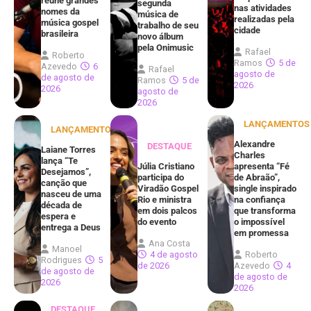
reúne grandes
segunda
nas atividades
nomes da
música de
realizadas pela
música gospel
trabalho de seu
cidade
brasileira
novo álbum
pela Onimusic
Rafael
Roberto
Ramos
5 de
Azevedo
6
Rafael
agosto de
de agosto de
Ramos
5 de
2026
2026
agosto de
2026
LANÇAMENTOS
LANÇAMENTOS
Alexandre
DESTAQUE
Laiane Torres
Charles
lança “Te
Júlia Cristiano
apresenta “Fé
Desejamos”,
participa do
de Abraão”,
canção que
Viradão Gospel
single inspirado
nasceu de uma
Rio e ministra
na confiança
década de
em dois palcos
que transforma
espera e
do evento
o impossível
entrega a Deus
em promessa
Ana Costa
Manoel
4 de agosto
Roberto
Rodrigues
5
de 2026
Azevedo
4
de agosto de
de agosto de
2026
2026
DESTAQUE