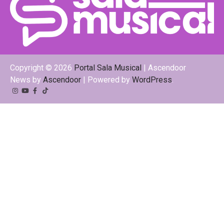
Copyright © 2026
Portal Sala Musical
| Ascendoor
News by
Ascendoor
| Powered by
WordPress
.
Instagram
YouTube
Facebook
Tiktok
Kwai