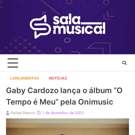
Skip
to
content
LANÇAMENTOS
NOTÍCIAS
Gaby Cardozo lança o álbum “O
Tempo é Meu” pela Onimusic
Rafael Ramos
1 de dezembro de 2025