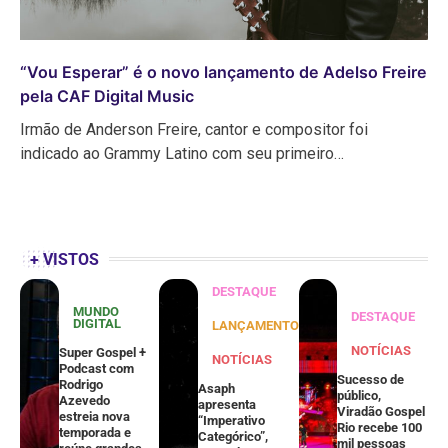
“Vou Esperar” é o novo lançamento de Adelso Freire
pela CAF Digital Music
Irmão de Anderson Freire, cantor e compositor foi
indicado ao Grammy Latino com seu primeiro…
+ VISTOS
DESTAQUE
MUNDO
DESTAQUE
DIGITAL
LANÇAMENTOS
NOTÍCIAS
Super Gospel +
NOTÍCIAS
Podcast com
Sucesso de
Rodrigo
Asaph
público,
Azevedo
apresenta
Viradão Gospel
estreia nova
“Imperativo
Rio recebe 100
temporada e
Categórico”,
mil pessoas