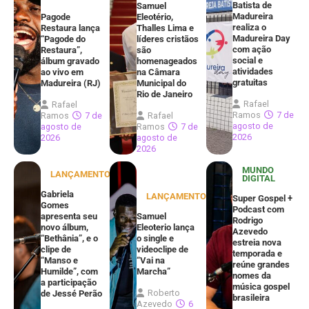
Batista de
Samuel
Madureira
Pagode
Eleotério,
realiza o
Restaura lança
Thalles Lima e
Madureira Day
“Pagode do
líderes cristãos
com ação
Restaura”,
são
social e
álbum gravado
homenageados
atividades
ao vivo em
na Câmara
gratuitas
Madureira (RJ)
Municipal do
Rio de Janeiro
Rafael
Rafael
Ramos
7 de
Ramos
7 de
Rafael
agosto de
agosto de
Ramos
7 de
2026
2026
agosto de
2026
MUNDO
LANÇAMENTOS
DIGITAL
Gabriela
LANÇAMENTOS
Super Gospel +
Gomes
Podcast com
apresenta seu
Samuel
Rodrigo
novo álbum,
Eleoterio lança
Azevedo
“Bethânia”, e o
o single e
estreia nova
clipe de
videoclipe de
temporada e
“Manso e
“Vai na
reúne grandes
Humilde”, com
Marcha”
nomes da
a participação
música gospel
Roberto
de Jessé Perão
brasileira
Azevedo
6