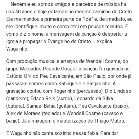
– Neném e eu somos amigos e parceiros de música há
uns 40 anos e hoje estamos no mesmo caminho de Cristo.
Ele me mandou a primeira parte de “Ide” e, de imediato, eu
me identifiquei muito e completei em poucos minutos. E
como diz o nome, a mensagem da canção é despertar a
igreja a propagar o Evangelho de Cristo – explica
Waguinho.
Com produção musical e arranjos de Wendell Cosme, do
grupo Marcados Pagode Gospel, a canção foi gravada no
Estúdio ON, do Peu Cavalcante, em São Paulo, por onde já
passaram nomes como Katinguelê e Salgadinho. A
gravação contou com Rogerinho (percussão), Dio Lindoso
(pandeiro), Édson Reis (surdo), Leonardo da Silva
(bateria), Samuel Bahia (guitarra), Peu Cavalcante (baixo),
Alex de Moraes (teclado) e Wendell Cosme (cavaco e
banjo). Já a mixagem e masterização de Thiago Matos.
E Waguinho não canta sozinho nessa faixa. Para dar