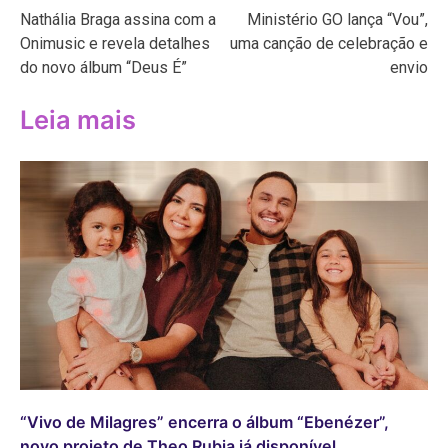
Nathália Braga assina com a
Ministério GO lança “Vou”,
de
Onimusic e revela detalhes
uma canção de celebração e
Post
do novo álbum “Deus É”
envio
Leia mais
“Vivo de Milagres” encerra o álbum “Ebenézer”,
novo projeto de Theo Rubia já disponível