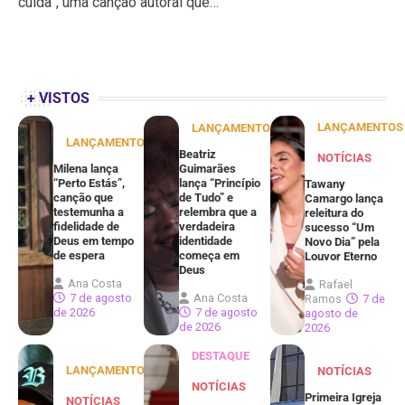
cuida”, uma canção autoral que…
+ VISTOS
LANÇAMENTOS
LANÇAMENTOS
LANÇAMENTOS
Beatriz
NOTÍCIAS
Milena lança
Guimarães
“Perto Estás”,
lança “Princípio
Tawany
canção que
de Tudo” e
Camargo lança
testemunha a
relembra que a
releitura do
fidelidade de
verdadeira
sucesso “Um
Deus em tempo
identidade
Novo Dia” pela
de espera
começa em
Louvor Eterno
Deus
Ana Costa
Rafael
7 de agosto
Ana Costa
Ramos
7 de
de 2026
7 de agosto
agosto de
de 2026
2026
DESTAQUE
LANÇAMENTOS
NOTÍCIAS
NOTÍCIAS
Primeira Igreja
NOTÍCIAS