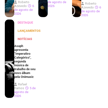
Roberto
de agosto de
Roberto
Azevedo
6
2026
Azevedo
6
de agosto de
de agosto de
2026
2026
DESTAQUE
LANÇAMENTOS
NOTÍCIAS
Asaph
apresenta
“Imperativo
Categórico”,
segunda
música de
trabalho de seu
novo álbum
pela Onimusic
Rafael
Ramos
5 de
agosto de
2026