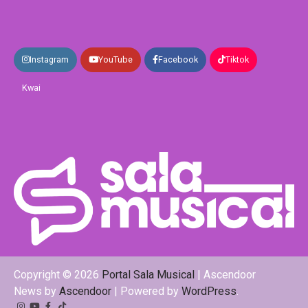
Instagram
YouTube
Facebook
Tiktok
Kwai
Copyright © 2026
Portal Sala Musical
| Ascendoor
News by
Ascendoor
| Powered by
WordPress
.