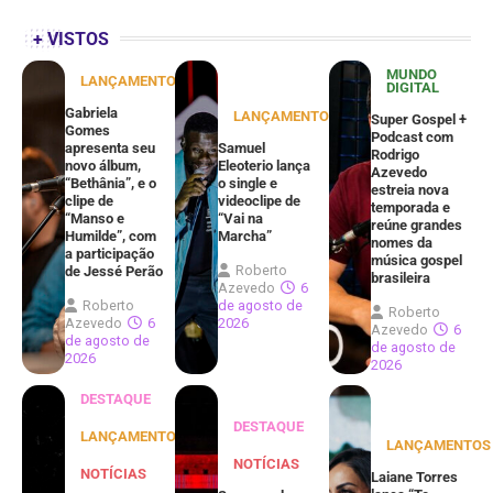
+ VISTOS
MUNDO
LANÇAMENTOS
DIGITAL
Gabriela
LANÇAMENTOS
Super Gospel +
Gomes
Podcast com
apresenta seu
Samuel
Rodrigo
novo álbum,
Eleoterio lança
Azevedo
“Bethânia”, e o
o single e
estreia nova
clipe de
videoclipe de
temporada e
“Manso e
“Vai na
reúne grandes
Humilde”, com
Marcha”
nomes da
a participação
música gospel
Roberto
de Jessé Perão
brasileira
Azevedo
6
Roberto
de agosto de
Roberto
Azevedo
6
2026
Azevedo
6
de agosto de
de agosto de
2026
2026
DESTAQUE
DESTAQUE
LANÇAMENTOS
LANÇAMENTOS
NOTÍCIAS
NOTÍCIAS
Laiane Torres