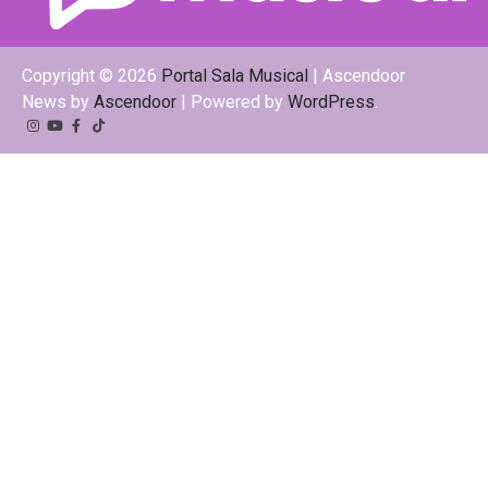
Copyright © 2026
Portal Sala Musical
| Ascendoor
News by
Ascendoor
| Powered by
WordPress
.
Instagram
YouTube
Facebook
Tiktok
Kwai