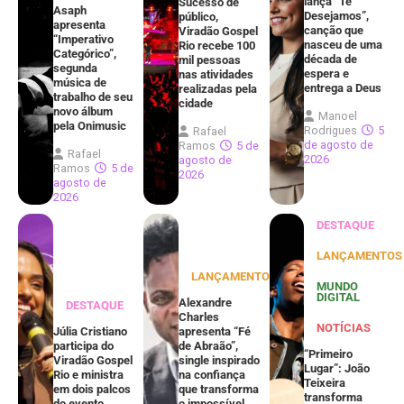
lança “Te
Sucesso de
Asaph
Desejamos”,
público,
apresenta
canção que
Viradão Gospel
“Imperativo
nasceu de uma
Rio recebe 100
Categórico”,
década de
mil pessoas
segunda
espera e
nas atividades
música de
entrega a Deus
realizadas pela
trabalho de seu
cidade
novo álbum
Manoel
pela Onimusic
Rodrigues
5
Rafael
de agosto de
Ramos
5 de
Rafael
2026
agosto de
Ramos
5 de
2026
agosto de
2026
DESTAQUE
LANÇAMENTOS
LANÇAMENTOS
MUNDO
DIGITAL
Alexandre
DESTAQUE
Charles
NOTÍCIAS
Júlia Cristiano
apresenta “Fé
participa do
de Abraão”,
“Primeiro
Viradão Gospel
single inspirado
Lugar”: João
Rio e ministra
na confiança
Teixeira
em dois palcos
que transforma
transforma
do evento
o impossível