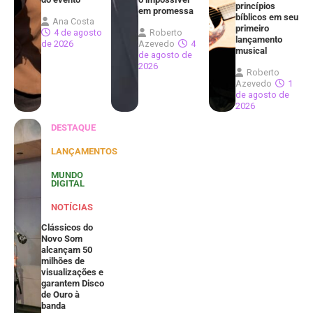
princípios
em promessa
bíblicos em seu
Ana Costa
primeiro
4 de agosto
Roberto
lançamento
de 2026
Azevedo
4
musical
de agosto de
2026
Roberto
Azevedo
1
de agosto de
2026
DESTAQUE
LANÇAMENTOS
MUNDO
DIGITAL
NOTÍCIAS
Clássicos do
Novo Som
alcançam 50
milhões de
visualizações e
garantem Disco
de Ouro à
banda