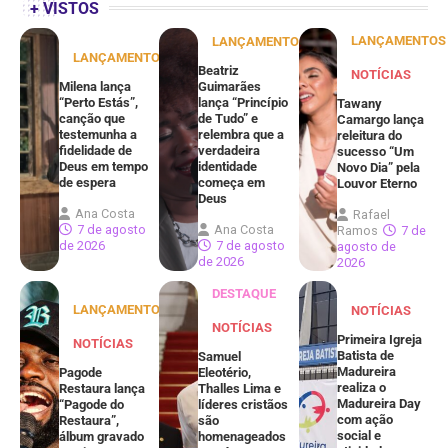
+ VISTOS
LANÇAMENTOS
LANÇAMENTOS
LANÇAMENTOS
Beatriz
NOTÍCIAS
Milena lança
Guimarães
“Perto Estás”,
lança “Princípio
Tawany
canção que
de Tudo” e
Camargo lança
testemunha a
relembra que a
releitura do
fidelidade de
verdadeira
sucesso “Um
Deus em tempo
identidade
Novo Dia” pela
de espera
começa em
Louvor Eterno
Deus
Ana Costa
Rafael
7 de agosto
Ana Costa
Ramos
7 de
de 2026
7 de agosto
agosto de
de 2026
2026
DESTAQUE
LANÇAMENTOS
NOTÍCIAS
NOTÍCIAS
Primeira Igreja
NOTÍCIAS
Batista de
Samuel
Madureira
Pagode
Eleotério,
realiza o
Restaura lança
Thalles Lima e
Madureira Day
“Pagode do
líderes cristãos
com ação
Restaura”,
são
social e
álbum gravado
homenageados