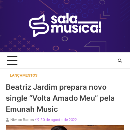
Skip
to
content
LANÇAMENTOS
Beatriz Jardim prepara novo
single “Volta Amado Meu” pela
Emunah Music
Niwton Barros
30 de agosto de 2022