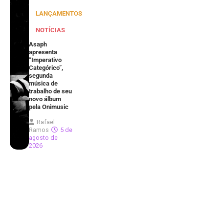
LANÇAMENTOS
NOTÍCIAS
Asaph
apresenta
“Imperativo
Categórico”,
segunda
música de
trabalho de seu
novo álbum
pela Onimusic
Rafael
Ramos
5 de
agosto de
2026