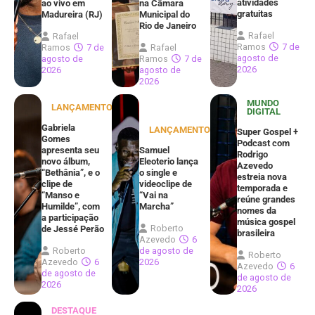
atividades
ao vivo em
na Câmara
gratuitas
Madureira (RJ)
Municipal do
Rio de Janeiro
Rafael
Rafael
Ramos
7 de
Ramos
7 de
Rafael
agosto de
agosto de
Ramos
7 de
2026
2026
agosto de
2026
MUNDO
LANÇAMENTOS
DIGITAL
Gabriela
LANÇAMENTOS
Super Gospel +
Gomes
Podcast com
apresenta seu
Samuel
Rodrigo
novo álbum,
Eleoterio lança
Azevedo
“Bethânia”, e o
o single e
estreia nova
clipe de
videoclipe de
temporada e
“Manso e
“Vai na
reúne grandes
Humilde”, com
Marcha”
nomes da
a participação
música gospel
Roberto
de Jessé Perão
brasileira
Azevedo
6
Roberto
de agosto de
Roberto
Azevedo
6
2026
Azevedo
6
de agosto de
de agosto de
2026
2026
DESTAQUE