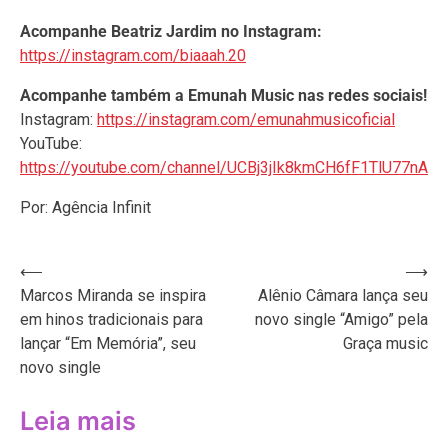
Acompanhe Beatriz Jardim no Instagram:
https://instagram.com/biaaah.20
Acompanhe também a Emunah Music nas redes sociais!
Instagram:
https://instagram.com/emunahmusicoficial
YouTube:
https://youtube.com/channel/UCBj3jIk8kmCH6fF1TlU77nA
Por: Agência Infinit
Navegação
⟵
⟶
Marcos Miranda se inspira
Alênio Câmara lança seu
de
em hinos tradicionais para
novo single “Amigo” pela
Post
lançar “Em Memória”, seu
Graça music
novo single
Leia mais