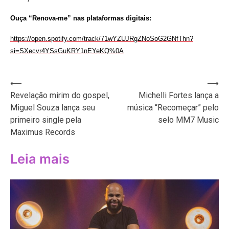
Ouça “Renova-me” nas plataformas digitais:
https://open.spotify.com/track/71wYZUJRgZNoSoG2GNfThn?
si=SXecvr4YSsGuKRY1nEYeKQ%0A
Navegação
⟵
⟶
Revelação mirim do gospel,
Michelli Fortes lança a
de
Miguel Souza lança seu
música “Recomeçar” pelo
Post
primeiro single pela
selo MM7 Music
Maximus Records
Leia mais