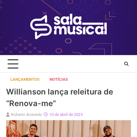
Skip
to
content
LANÇAMENTOS
NOTÍCIAS
Willianson lança releitura de
“Renova-me”
Roberto Azevedo
10 de abril de 2025