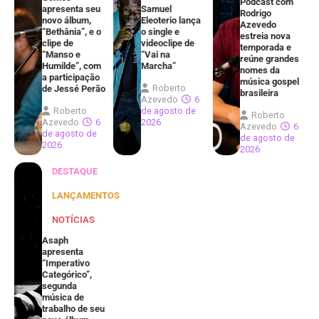
Podcast com
apresenta seu
Samuel
Rodrigo
novo álbum,
Eleoterio lança
Azevedo
“Bethânia”, e o
o single e
estreia nova
clipe de
videoclipe de
temporada e
“Manso e
“Vai na
reúne grandes
Humilde”, com
Marcha”
nomes da
a participação
música gospel
Roberto
de Jessé Perão
brasileira
Azevedo
6
Roberto
de agosto de
Roberto
Azevedo
6
2026
Azevedo
6
de agosto de
de agosto de
2026
2026
DESTAQUE
LANÇAMENTOS
NOTÍCIAS
Asaph
apresenta
“Imperativo
Categórico”,
segunda
música de
trabalho de seu