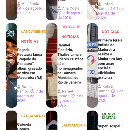
Ana Costa
Rafael
7 de agosto
Ana Costa
Ramos
7 de
de 2026
7 de agosto
agosto de
de 2026
2026
DESTAQUE
LANÇAMENTOS
NOTÍCIAS
NOTÍCIAS
Primeira Igreja
NOTÍCIAS
Batista de
Samuel
Madureira
Pagode
Eleotério,
realiza o
Restaura lança
Thalles Lima e
Madureira Day
“Pagode do
líderes cristãos
com ação
Restaura”,
são
social e
álbum gravado
homenageados
atividades
ao vivo em
na Câmara
gratuitas
Madureira (RJ)
Municipal do
Rio de Janeiro
Rafael
Rafael
Ramos
7 de
Ramos
7 de
Rafael
agosto de
agosto de
Ramos
7 de
2026
2026
agosto de
2026
MUNDO
LANÇAMENTOS
DIGITAL
Gabriela
LANÇAMENTOS
Super Gospel +
Gomes