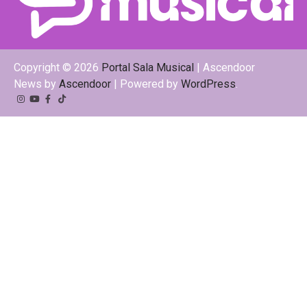
Copyright © 2026
Portal Sala Musical
| Ascendoor
News by
Ascendoor
| Powered by
WordPress
.
Instagram
YouTube
Facebook
Tiktok
Kwai