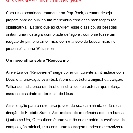
si=SXecvr4YSsGuKRY1nEYeKQ%0A
Com uma sonoridade marcante no Pop Rock, o cantor deseja
proporcionar ao público um reencontro com essa mensagem tão
significativa. “Espero que ao ouvirem esse clássico, as pessoas
sintam uma nostalgia com pitada de ‘agora’, como se fosse um
resgate do primeiro amor, mas com o anseio de buscar mais no
presente”, afirma Willianson.
Um novo olhar sobre “Renova-me”
A releitura de “Renova-me” surge como um convite à intimidade com
Deus e à renovação espiritual. Além da estrutura original da canção,
Willianson adicionou um trecho inédito, de sua autoria, que reforça
essa necessidade de ter mais de Deus.
A inspiração para o novo arranjo veio de sua caminhada de fé e da
direção do Espírito Santo.
Aos moldes de referências como a banda
Quatro po Um;
O resultado é uma versão que mantém a essência da
composição original, mas com uma roupagem moderna e envolvente.