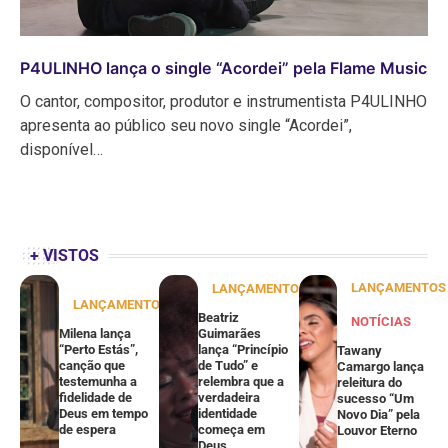
P4ULINHO lança o single “Acordei” pela Flame Music
O cantor, compositor, produtor e instrumentista P4ULINHO
apresenta ao público seu novo single “Acordei”,
disponível…
+ VISTOS
LANÇAMENTOS
LANÇAMENTOS
LANÇAMENTOS
Beatriz
NOTÍCIAS
Milena lança
Guimarães
“Perto Estás”,
lança “Princípio
Tawany
canção que
de Tudo” e
Camargo lança
testemunha a
relembra que a
releitura do
fidelidade de
verdadeira
sucesso “Um
Deus em tempo
identidade
Novo Dia” pela
de espera
começa em
Louvor Eterno
Deus