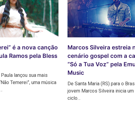
rei” é a nova canção
Marcos Silveira estreia 
ula Ramos pela Bless
cenário gospel com a c
“Só a Tua Voz” pela Em
Music
 Paula lançou sua mais
 “Não Temerei”, uma música
De Santa Maria (RS) para o Brasi
…
jovem Marcos Silveira inicia um
ciclo…