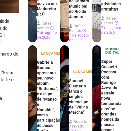
na Câmara
ao vivo em
atividades
Municipal
Madureira
gratuitas
do Rio de
(RJ)
Janeiro
Rafael
ulada
Ramos
Rafael
Rafael
7 de agosto
a do
Ramos
Ramos
de 2026
7 de agosto
il,
7 de agosto
de 2026
de 2026
.
MUNDO
DIGITAL
LANÇAMENTOS
lhares de
Super
Gabriela
Gospel +
Gomes
LANÇAMENTOS
Podcast
 “Estás
apresenta
com
seu novo
de fé e
Samuel
Rodrigo
álbum,
Eleoterio
Azevedo
“Bethânia”,
lança o
estreia
e o clipe
single e
a
nova
de “Manso
videoclipe
temporada
e
de “Vai na
e reúne
Humilde”,
Marcha”
grandes
com a
nomes da
participação
Roberto
música
de Jessé
Azevedo
gospel
Perão
6 de