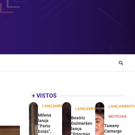
+ VISTOS
LANÇAMENTOS
LANÇAMENTO
LANÇAMENTOS
Milena
NOTÍCIAS
Beatriz
lança
Guimarães
Tawany
“Perto
lança
Camargo
Estás”,
“Princípio