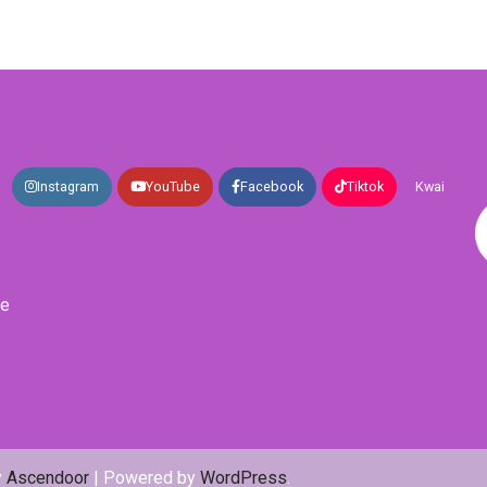
Instagram
YouTube
Facebook
Tiktok
Kwai
de
y
Ascendoor
| Powered by
WordPress
.