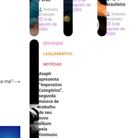
brasileira
agosto de
Roberto
2026
Roberto
Azevedo
Azevedo
6 de
6 de
agosto de
agosto de
2026
2026
DESTAQUE
LANÇAMENTOS
NOTÍCIAS
Asaph
apresenta
ova-me”
⟶
“Imperativo
Categórico”,
segunda
música de
trabalho
de seu
novo
álbum
pela
Onimusic