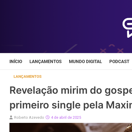
Skip
to
content
INÍCIO
LANÇAMENTOS
MUNDO DIGITAL
PODCAST
LANÇAMENTOS
Revelação mirim do gospe
primeiro single pela Max
Roberto Azevedo
4 de abril de 2025