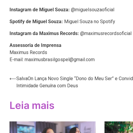
Instagram de Miguel Souza:
@miguelsouzaoficial
Spotify de Miguel Souza:
Miguel Souza no Spotify
Instagram da Maximus Records:
@maximusrecordsoficial
Assessoria de Imprensa
Maximus Records
E-mail: maximusbrasilgospel@gmail.com
Navegação
⟵
SalvaOn Lança Novo Single “Dono do Meu Ser” e Convid
Intimidade Genuína com Deus
de
Post
Leia mais