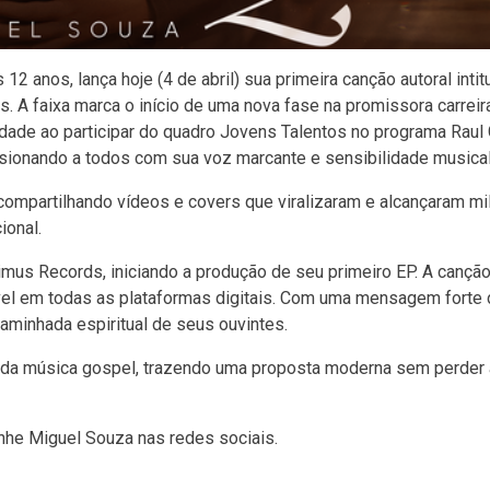
2 anos, lança hoje (4 de abril) sua primeira canção autoral intit
. A faixa marca o início de uma nova fase na promissora carreir
idade ao participar do quadro Jovens Talentos no programa Raul G
ssionando a todos com sua voz marcante e sensibilidade musical
compartilhando vídeos e covers que viralizaram e alcançaram mi
ional.
us Records, iniciando a produção de seu primeiro EP. A canção
nível em todas as plataformas digitais. Com uma mensagem forte 
caminhada espiritual de seus ouvintes.
 da música gospel, trazendo uma proposta moderna sem perder 
nhe Miguel Souza nas redes sociais.