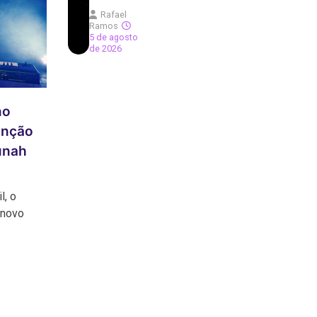
Rafael
Ramos
5 de agosto
de 2026
no
anção
unah
l, o
 novo