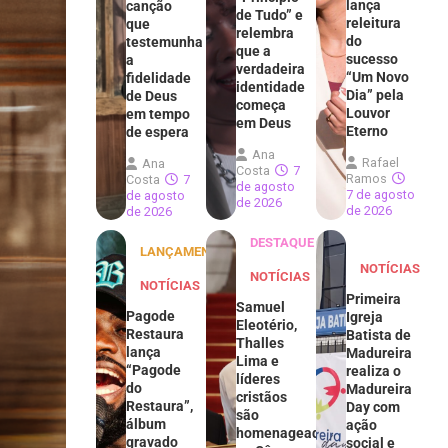
lança
canção
de Tudo” e
releitura
que
relembra
do
testemunha
que a
sucesso
a
verdadeira
“Um Novo
fidelidade
identidade
Dia” pela
de Deus
começa
Louvor
em tempo
em Deus
Eterno
de espera
Ana
Rafael
Ana
Costa
7
Ramos
Costa
7
de agosto
7 de agosto
de agosto
de 2026
de 2026
de 2026
DESTAQUE
LANÇAMENTOS
NOTÍCIAS
NOTÍCIAS
NOTÍCIAS
Primeira
Samuel
Pagode
Igreja
Eleotério,
Restaura
Batista de
Thalles
lança
Madureira
Lima e
“Pagode
realiza o
líderes
do
Madureira
cristãos
Restaura”,
Day com
são
álbum
ação
homenageados
gravado
social e