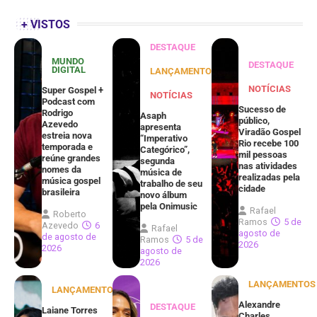
+ VISTOS
DESTAQUE
MUNDO
DESTAQUE
DIGITAL
LANÇAMENTOS
NOTÍCIAS
Super Gospel +
NOTÍCIAS
Podcast com
Sucesso de
Rodrigo
Asaph
público,
Azevedo
apresenta
Viradão Gospel
estreia nova
“Imperativo
Rio recebe 100
temporada e
Categórico”,
mil pessoas
reúne grandes
segunda
nas atividades
nomes da
música de
realizadas pela
música gospel
trabalho de seu
cidade
brasileira
novo álbum
pela Onimusic
Rafael
Roberto
Ramos
5 de
Azevedo
6
Rafael
agosto de
de agosto de
Ramos
5 de
2026
2026
agosto de
2026
LANÇAMENTOS
LANÇAMENTOS
Alexandre
DESTAQUE
Laiane Torres
Charles