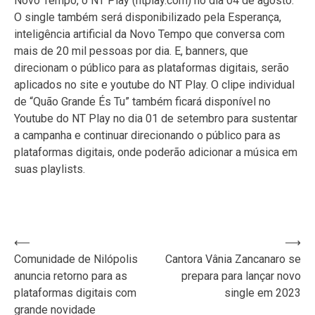
Novo Tempo, o NT Play (ntplay.com) no dia 04 de agosto.
O single também será disponibilizado pela Esperança,
inteligência artificial da Novo Tempo que conversa com
mais de 20 mil pessoas por dia. E, banners, que
direcionam o público para as plataformas digitais, serão
aplicados no site e youtube do NT Play. O clipe individual
de “Quão Grande És Tu” também ficará disponível no
Youtube do NT Play no dia 01 de setembro para sustentar
a campanha e continuar direcionando o público para as
plataformas digitais, onde poderão adicionar a música em
suas playlists.
Navegação
⟵
⟶
Comunidade de Nilópolis
Cantora Vânia Zancanaro se
de
anuncia retorno para as
prepara para lançar novo
Post
plataformas digitais com
single em 2023
grande novidade