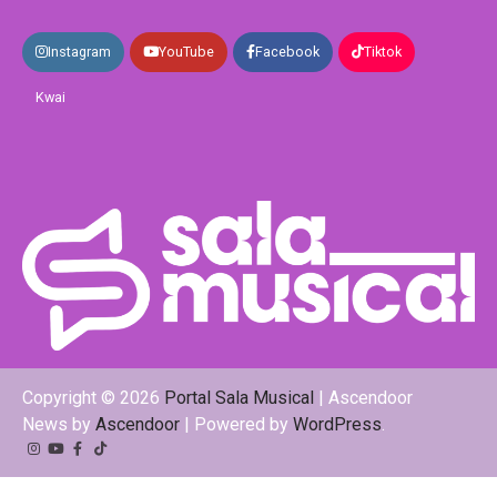
Instagram
YouTube
Facebook
Tiktok
Kwai
Copyright © 2026
Portal Sala Musical
| Ascendoor
News by
Ascendoor
| Powered by
WordPress
.
Instagram
YouTube
Facebook
Tiktok
Kwai