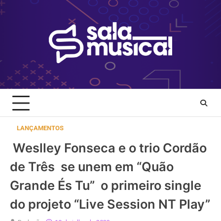
Skip
to
content
LANÇAMENTOS
Weslley Fonseca e o trio Cordão
de Três se unem em “Quão
Grande És Tu” o primeiro single
do projeto “Live Session NT Play”