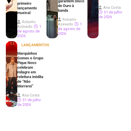
garantem Disco
primeiro
de Ouro à
Ana Costa
lançamento
banda
31 de julho
musical
de 2026
Roberto
Roberto
Azevedo
1
Azevedo
1
de agosto de
de agosto de
2026
2026
LANÇAMENTOS
Marquinhos
Gomes e Grupo
Pique Novo
celebram
milagre em
releitura inédita
de “Não
Morrerei”
Ana Costa
31 de julho
de 2026