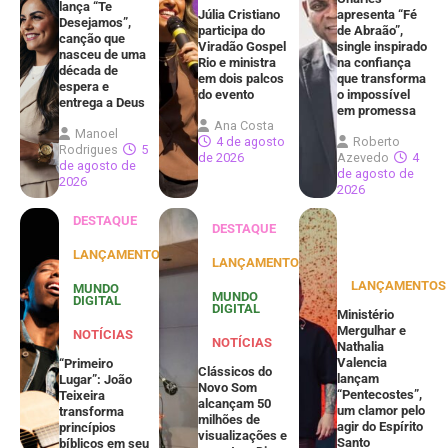
lança “Te
Júlia Cristiano
apresenta “Fé
Desejamos”,
participa do
de Abraão”,
canção que
Viradão Gospel
single inspirado
nasceu de uma
Rio e ministra
na confiança
década de
em dois palcos
que transforma
espera e
do evento
o impossível
entrega a Deus
em promessa
Ana Costa
Manoel
4 de agosto
Roberto
Rodrigues
5
de 2026
Azevedo
4
de agosto de
de agosto de
2026
2026
DESTAQUE
DESTAQUE
LANÇAMENTOS
LANÇAMENTOS
LANÇAMENTOS
MUNDO
MUNDO
DIGITAL
DIGITAL
Ministério
Mergulhar e
NOTÍCIAS
NOTÍCIAS
Nathalia
Valencia
“Primeiro
Clássicos do
lançam
Lugar”: João
Novo Som
“Pentecostes”,
Teixeira
alcançam 50
um clamor pelo
transforma
milhões de
agir do Espírito
princípios
visualizações e
Santo
bíblicos em seu