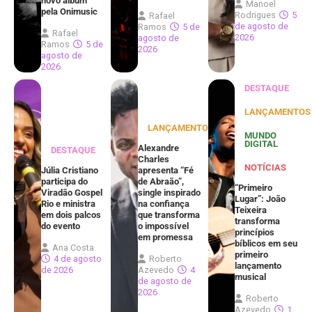
novo álbum
Manoel
pela Onimusic
Rodrigues
5
Rafael
de agosto de
Ramos
5 de
Rafael
2026
agosto de
Ramos
5 de
2026
agosto de
2026
DESTAQUE
LANÇAMENTOS
LANÇAMENTOS
MUNDO
DIGITAL
Alexandre
DESTAQUE
Charles
NOTÍCIAS
Júlia Cristiano
apresenta “Fé
participa do
de Abraão”,
“Primeiro
Viradão Gospel
single inspirado
Lugar”: João
Rio e ministra
na confiança
Teixeira
em dois palcos
que transforma
transforma
do evento
o impossível
princípios
em promessa
bíblicos em seu
Ana Costa
primeiro
4 de agosto
Roberto
lançamento
de 2026
Azevedo
4
musical
de agosto de
2026
Roberto
Azevedo
1