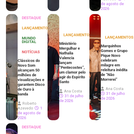
de agosto de
2026
DESTAQUE
LANÇAMENTOS
LANÇAMENTOS
LANÇAMENTOS
MUNDO
DIGITAL
Ministério
Marquinhos
Mergulhar e
Gomes e Grupo
NOTÍCIAS
Nathalia
Pique Novo
Valencia
celebram
Clássicos do
lançam
milagre em
Novo Som
“Pentecostes”,
releitura inédita
alcançam 50
um clamor pelo
de “Não
milhões de
agir do Espírito
Morrerei”
visualizações e
Santo
garantem Disco
Ana Costa
de Ouro à
Ana Costa
31 de julho
banda
31 de julho
de 2026
de 2026
Roberto
Azevedo
1
de agosto de
2026
DESTAQUE