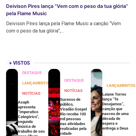
Deivison Pires lança “Vem com o peso da tua glória”
pela Flame Music
Deivison Pires lança pela Flame Music a canção “Vem
com o peso da tua glória”,…
+ VISTOS
DESTAQUE
DESTAQUE
LANÇAMENTOS
LANÇAMENTOS
NOTÍCIAS
NOTÍCIAS
Laiane Torres
lança “Te
Sucesso de
Asaph
Desejamos”,
público,
apresenta
canção que
Viradão Gospel
“Imperativo
nasceu de uma
Rio recebe 100
Categórico”,
década de
mil pessoas
segunda
espera e
nas atividades
música de
entrega a Deus
realizadas pela
trabalho de seu
cidade