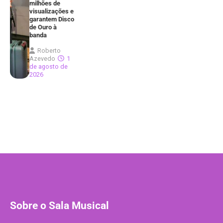
milhões de
visualizações e
garantem Disco
de Ouro à
banda
Roberto
Azevedo
1
de agosto de
2026
Sobre o Sala Musical