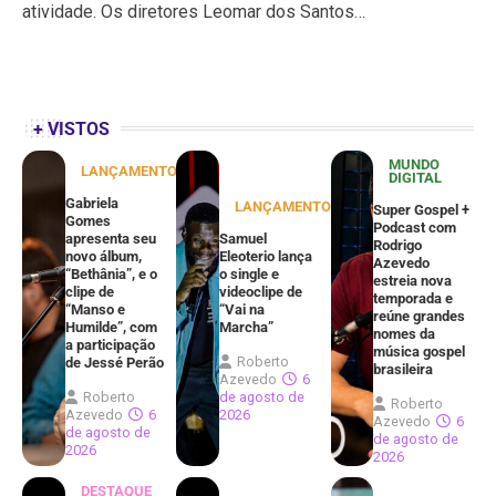
atividade. Os diretores Leomar dos Santos…
+ VISTOS
MUNDO
LANÇAMENTOS
DIGITAL
Gabriela
LANÇAMENTOS
Super Gospel +
Gomes
Podcast com
apresenta seu
Samuel
Rodrigo
novo álbum,
Eleoterio lança
Azevedo
“Bethânia”, e o
o single e
estreia nova
clipe de
videoclipe de
temporada e
“Manso e
“Vai na
reúne grandes
Humilde”, com
Marcha”
nomes da
a participação
música gospel
Roberto
de Jessé Perão
brasileira
Azevedo
6
Roberto
de agosto de
Roberto
Azevedo
6
2026
Azevedo
6
de agosto de
de agosto de
2026
2026
DESTAQUE