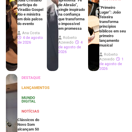
Júlia Cristiano
apresenta “Fé
participa do
de Abraão”,
“Primeiro
Viradão Gospel
single inspirado
Lugar”: João
Rio e ministra
na confiança
Teixeira
em dois palcos
que transforma
transforma
do evento
o impossível
princípios
em promessa
bíblicos em seu
Ana Costa
primeiro
4 de agosto
Roberto
lançamento
de 2026
Azevedo
4
musical
de agosto de
2026
Roberto
Azevedo
1
de agosto de
2026
DESTAQUE
LANÇAMENTOS
MUNDO
DIGITAL
NOTÍCIAS
Clássicos do
Novo Som
alcançam 50