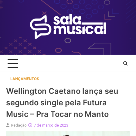
Skip
to
content
LANÇAMENTOS
Wellington Caetano lança seu
segundo single pela Futura
Music – Pra Tocar no Manto
Redação
7 de março de 2023