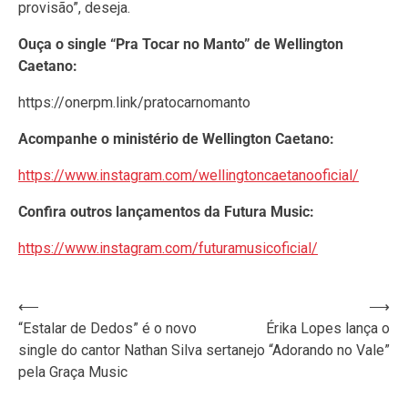
provisão”, deseja.
Ouça o single “Pra Tocar no Manto” de Wellington
Caetano:
https://onerpm.link/pratocarnomanto
Acompanhe o ministério de Wellington Caetano:
https://www.instagram.com/wellingtoncaetanooficial/
Confira outros lançamentos da Futura Music:
https://www.instagram.com/futuramusicoficial/
Navegação
⟵
⟶
“Estalar de Dedos” é o novo
Érika Lopes lança o
de
single do cantor Nathan Silva
sertanejo “Adorando no Vale”
Post
pela Graça Music