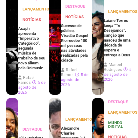
DESTAQUE
LANÇAMENTOS
LANÇAMENTOS
NOTÍCIAS
NOTÍCIAS
Laiane Torres
lança “Te
Sucesso de
Asaph
Desejamos”,
público,
apresenta
canção que
Viradão Gospel
“Imperativo
nasceu de uma
Rio recebe 100
Categórico”,
década de
mil pessoas
segunda
espera e
nas atividades
música de
entrega a Deus
realizadas pela
trabalho de seu
cidade
novo álbum
Manoel
pela Onimusic
Rodrigues
5
Rafael
de agosto de
Ramos
5 de
Rafael
2026
agosto de
Ramos
5 de
2026
agosto de
2026
DESTAQUE
LANÇAMENTOS
LANÇAMENTOS
MUNDO
DIGITAL
Alexandre
DESTAQUE
Charles
NOTÍCIAS