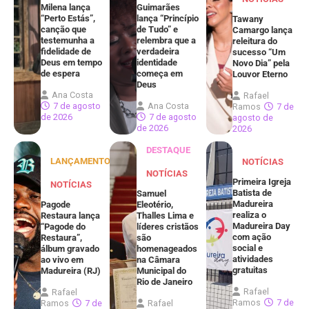
Milena lança
Guimarães
“Perto Estás”,
lança “Princípio
Tawany
canção que
de Tudo” e
Camargo lança
testemunha a
relembra que a
releitura do
fidelidade de
verdadeira
sucesso “Um
Deus em tempo
identidade
Novo Dia” pela
de espera
começa em
Louvor Eterno
Deus
Ana Costa
Rafael
7 de agosto
Ana Costa
Ramos
7 de
de 2026
7 de agosto
agosto de
de 2026
2026
DESTAQUE
LANÇAMENTOS
NOTÍCIAS
NOTÍCIAS
Primeira Igreja
NOTÍCIAS
Batista de
Samuel
Madureira
Pagode
Eleotério,
realiza o
Restaura lança
Thalles Lima e
Madureira Day
“Pagode do
líderes cristãos
com ação
Restaura”,
são
social e
álbum gravado
homenageados
atividades
ao vivo em
na Câmara
gratuitas
Madureira (RJ)
Municipal do
Rio de Janeiro
Rafael
Rafael
Ramos
7 de
Ramos
7 de
Rafael