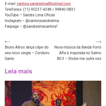
E-mail:
cantora.sandralima@hotmail.com
Telefones: (11) 95237-4248 / 99840-0831
YouTube – Sandra Lima Oficial
Instagram – @cantorasandralima
Fanpage – @sandralimacantora”
Navegação
⟵
⟶
Bruno Aléss lança clipe do
Nova música da Banda Forró
de
seu novo single – Cordeiro
Alfa é inspirada no Salmo
Post
Santo
80:3 – Enche-me outra vez
Leia mais