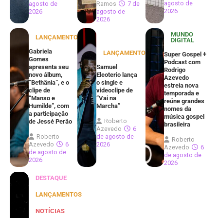
agosto de
agosto de
Ramos
7 de
2026
2026
agosto de
2026
MUNDO
LANÇAMENTOS
DIGITAL
Gabriela
LANÇAMENTOS
Super Gospel +
Gomes
Podcast com
apresenta seu
Samuel
Rodrigo
novo álbum,
Eleoterio lança
Azevedo
“Bethânia”, e o
o single e
estreia nova
clipe de
videoclipe de
temporada e
“Manso e
“Vai na
reúne grandes
Humilde”, com
Marcha”
nomes da
a participação
música gospel
Roberto
de Jessé Perão
brasileira
Azevedo
6
Roberto
de agosto de
Roberto
Azevedo
6
2026
Azevedo
6
de agosto de
de agosto de
2026
2026
DESTAQUE
LANÇAMENTOS
NOTÍCIAS