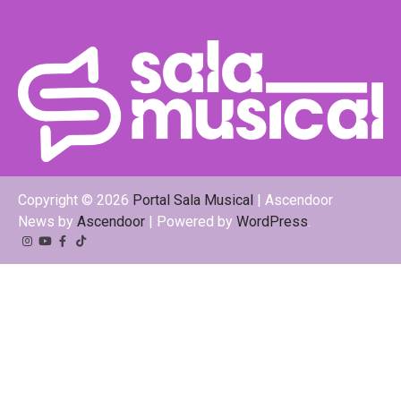
Copyright © 2026
Portal Sala Musical
| Ascendoor
News by
Ascendoor
| Powered by
WordPress
.
Instagram
YouTube
Facebook
Tiktok
Kwai