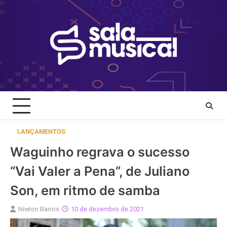
Skip
to
content
LANÇAMENTOS
Waguinho regrava o sucesso
“Vai Valer a Pena”, de Juliano
Son, em ritmo de samba
Niwton Barros
10 de dezembro de 2021