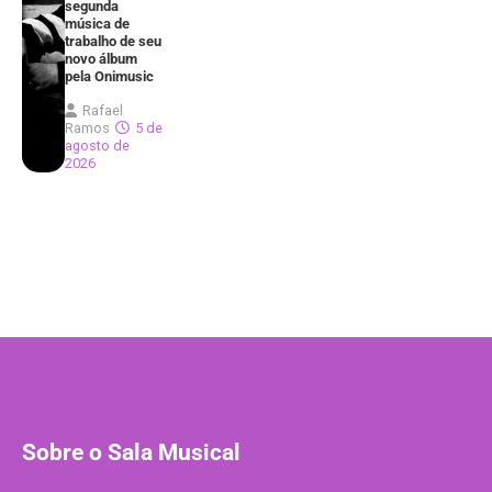
segunda
música de
trabalho de seu
novo álbum
pela Onimusic
Rafael
Ramos
5 de
agosto de
2026
Sobre o Sala Musical