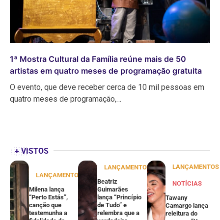
1ª Mostra Cultural da Família reúne mais de 50
artistas em quatro meses de programação gratuita
O evento, que deve receber cerca de 10 mil pessoas em
quatro meses de programação,…
+ VISTOS
LANÇAMENTOS
LANÇAMENTOS
LANÇAMENTOS
Beatriz
NOTÍCIAS
Milena lança
Guimarães
“Perto Estás”,
lança “Princípio
Tawany
canção que
de Tudo” e
Camargo lança
testemunha a
relembra que a
releitura do