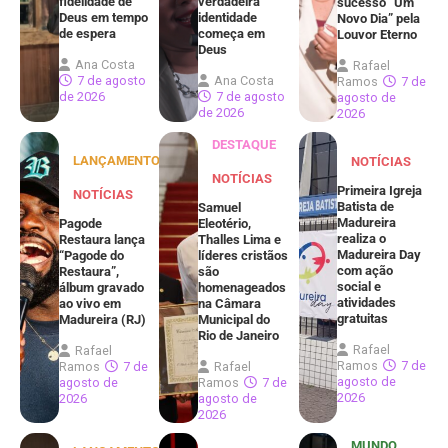
fidelidade de
verdadeira
sucesso “Um
Deus em tempo
identidade
Novo Dia” pela
de espera
começa em
Louvor Eterno
Deus
Ana Costa
Rafael
7 de agosto
Ana Costa
Ramos
7 de
de 2026
7 de agosto
agosto de
de 2026
2026
DESTAQUE
LANÇAMENTOS
NOTÍCIAS
NOTÍCIAS
Primeira Igreja
NOTÍCIAS
Batista de
Samuel
Madureira
Pagode
Eleotério,
realiza o
Restaura lança
Thalles Lima e
Madureira Day
“Pagode do
líderes cristãos
com ação
Restaura”,
são
social e
álbum gravado
homenageados
atividades
ao vivo em
na Câmara
gratuitas
Madureira (RJ)
Municipal do
Rio de Janeiro
Rafael
Rafael
Ramos
7 de
Ramos
7 de
Rafael
agosto de
agosto de
Ramos
7 de
2026
2026
agosto de
2026
MUNDO