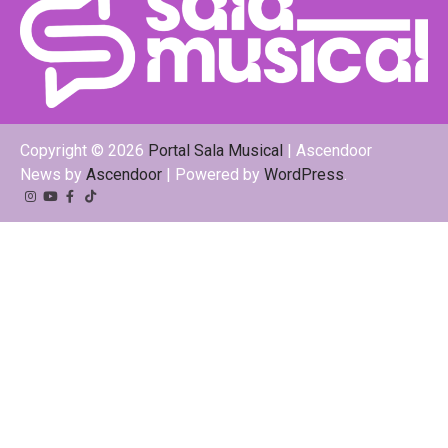
Copyright © 2026
Portal Sala Musical
| Ascendoor
News by
Ascendoor
| Powered by
WordPress
.
Instagram
YouTube
Facebook
Tiktok
Kwai