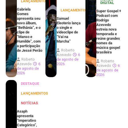
LANÇAMENTOS
DIGITAL
Gabriela
LANÇAMENTOS
Super Gospel +
Gomes
Podcast com
apresenta seu
Samuel
Rodrigo
novo álbum,
Eleoterio lança
Azevedo
“Bethânia”, e o
o single e
estreia nova
clipe de
videoclipe de
temporada e
“Manso e
“Vai na
reúne grandes
Humilde”, com
Marcha”
nomes da
a participação
música gospel
Roberto
de Jessé Perão
brasileira
Azevedo
6
Roberto
de agosto de
Roberto
Azevedo
6
2026
Azevedo
6
de agosto de
de agosto de
2026
2026
DESTAQUE
LANÇAMENTOS
NOTÍCIAS
Asaph
apresenta
“Imperativo
Categórico”,