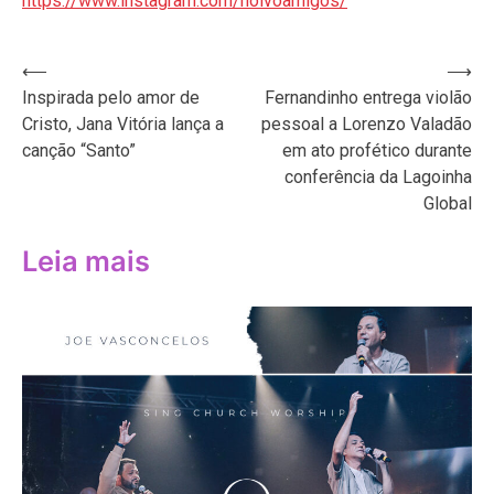
https://www.instagram.com/noivoamigos/
Navegação
⟵
⟶
Inspirada pelo amor de
Fernandinho entrega violão
de
Cristo, Jana Vitória lança a
pessoal a Lorenzo Valadão
Post
canção “Santo”
em ato profético durante
conferência da Lagoinha
Global
Leia mais