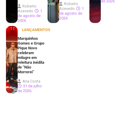
de 2026
Roberto
Roberto
Azevedo
1
Azevedo
1
de agosto de
de agosto de
2026
2026
LANÇAMENTOS
Marquinhos
Gomes e Grupo
Pique Novo
celebram
milagre em
releitura inédita
de “Não
Morrerei”
Ana Costa
31 de julho
de 2026