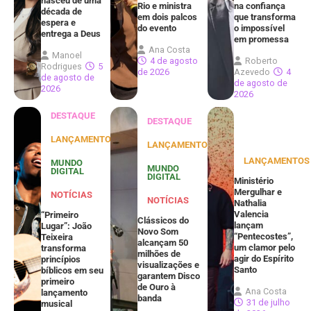
nasceu de uma
Rio e ministra
na confiança
década de
em dois palcos
que transforma
espera e
do evento
o impossível
entrega a Deus
em promessa
Ana Costa
Manoel
4 de agosto
Roberto
Rodrigues
5
de 2026
Azevedo
4
de agosto de
de agosto de
2026
2026
DESTAQUE
DESTAQUE
LANÇAMENTOS
LANÇAMENTOS
LANÇAMENTOS
MUNDO
MUNDO
DIGITAL
DIGITAL
Ministério
Mergulhar e
NOTÍCIAS
NOTÍCIAS
Nathalia
Valencia
“Primeiro
Clássicos do
lançam
Lugar”: João
Novo Som
“Pentecostes”,
Teixeira
alcançam 50
um clamor pelo
transforma
milhões de
agir do Espírito
princípios
visualizações e
Santo
bíblicos em seu
garantem Disco
primeiro
de Ouro à
Ana Costa
lançamento
banda
31 de julho
musical