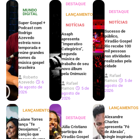
DESTAQUE
MUNDO
DESTAQUE
DIGITAL
LANÇAMENTOS
NOTÍCIAS
Super Gospel +
NOTÍCIAS
Podcast com
Sucesso de
Rodrigo
Asaph
público,
Azevedo
apresenta
Viradão Gospel
estreia nova
“Imperativo
Rio recebe 100
temporada e
Categórico”,
mil pessoas
reúne grandes
segunda
nas atividades
nomes da
música de
realizadas pela
música gospel
trabalho de seu
cidade
brasileira
novo álbum
pela Onimusic
Rafael
Roberto
Ramos
5 de
Azevedo
6
Rafael
agosto de
de agosto de
Ramos
5 de
2026
2026
agosto de
2026
LANÇAMENTOS
LANÇAMENTOS
Alexandre
DESTAQUE
Laiane Torres
Charles
lança “Te
Júlia Cristiano
apresenta “Fé
Desejamos”,
participa do
de Abraão”,
canção que
Viradão Gospel
single inspirado