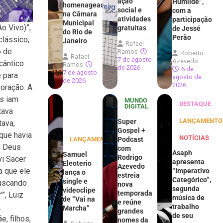
ação
Humilde”,
homenageados
social e
com a
na Câmara
atividades
participação
Municipal
o Vivo)”,
gratuitas
de Jessé
do Rio de
Perão
clássico,
Janeiro
Rafael
o de
Ramos
Roberto
Rafael
7 de agosto
Azevedo
cântico
Ramos
de 2026
6 de
7 de agosto
e para
agosto de
de 2026
2026
oração. A
es iam
MUNDO
DESTAQUE
DIGITAL
tava
LANÇAMENTO
Super
tava,
Gospel +
que havia
NOTÍCIAS
LANÇAMENTOS
Podcast
e Deus
com
Asaph
Samuel
Rodrigo
vi Sacer
apresenta
Eleoterio
Azevedo
a que ele
“Imperativo
lança o
estreia
Categórico”,
single e
buscando
nova
segunda
videoclipe
temporada
”, Luiz
música de
de “Vai na
e reúne
.
trabalho
Marcha”
grandes
de seu
, filhos,
nomes da