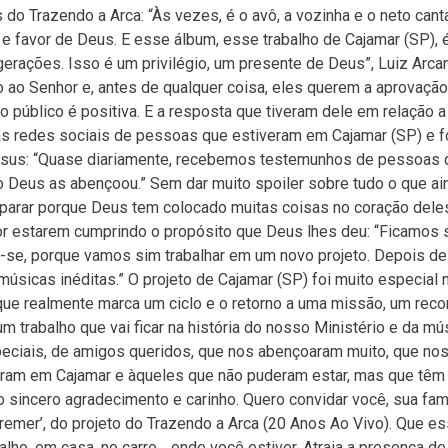
do Trazendo a Arca: “Às vezes, é o avô, a vozinha e o neto can
 e favor de Deus. E esse álbum, esse trabalho de Cajamar (SP), 
erações. Isso é um privilégio, um presente de Deus”, Luiz Arcan
o ao Senhor e, antes de qualquer coisa, eles querem a aprovaçã
 público é positiva. E a resposta que tiveram dele em relação 
las redes sociais de pessoas que estiveram em Cajamar (SP) e 
esus: “Quase diariamente, recebemos testemunhos de pessoas 
 Deus as abençoou.” Sem dar muito spoiler sobre tudo o que ai
eparar porque Deus tem colocado muitas coisas no coração dele
r estarem cumprindo o propósito que Deus lhes deu: “Ficamos 
m-se, porque vamos sim trabalhar em um novo projeto. Depois d
sicas inéditas.” O projeto de Cajamar (SP) foi muito especial n
o que realmente marca um ciclo e o retorno a uma missão, um re
m trabalho que vai ficar na história do nosso Ministério e da mú
peciais, de amigos queridos, que nos abençoaram muito, que no
eram em Cajamar e àqueles que não puderam estar, mas que têm
sincero agradecimento e carinho. Quero convidar você, sua famí
remer’, do projeto do Trazendo a Arca (20 Anos Ao Vivo). Que e
alho, em casa, no carro… onde você estiver. Atraia a presença d