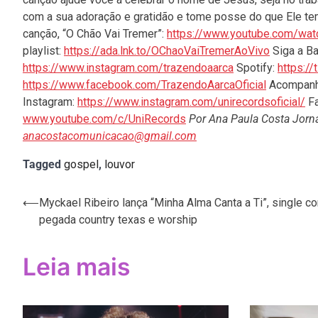
com a sua adoração e gratidão e tome posse do que Ele tem
canção, “O Chão Vai Tremer”:
https://www.youtube.com/w
playlist:
https://ada.lnk.to/OChaoVaiTremerAoVivo
Siga a Ba
https://www.instagram.com/trazendoaarca
Spotify:
https:/
https://www.facebook.com/TrazendoAarcaOficial
Acompan
Instagram:
https://www.instagram.com/unirecordsoficial/
Fa
www.youtube.com/c/UniRecords
Por Ana Paula Costa Jorna
anacostacomunicacao@gmail.com
Tagged
gospel
,
louvor
Navegação
⟵
Myckael Ribeiro lança “Minha Alma Canta a Ti”, single c
pegada country texas e worship
de
Post
Leia mais