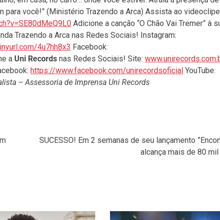
 para você!” (Ministério Trazendo a Arca) Assista ao videoclipe
atch?v=SE80dMeQ9L0
Adicione a canção “O Chão Vai Tremer” à s
nda Trazendo a Arca nas Redes Sociais! Instagram:
/tinyurl.com/4u7hh8x3
Facebook:
he a
Uni Records
nas Redes Sociais! Site:
www.unirecords.com.
cebook:
https://www.facebook.com/unirecordsoficial
YouTube:
lista – Assessoria de Imprensa Uni Records
om
SUCESSO! Em 2 semanas de seu lançamento ”Encon
alcança mais de 80 mil