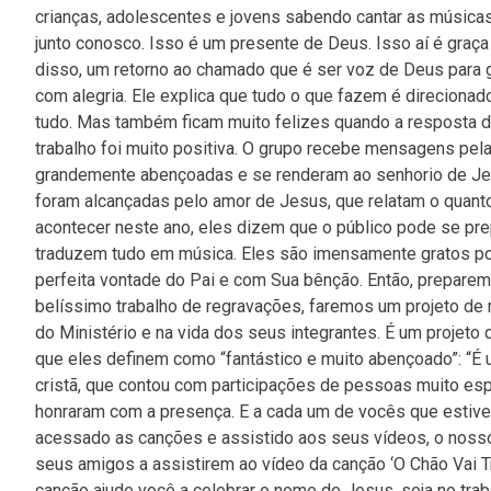
crianças, adolescentes e jovens sabendo cantar as músicas 
junto conosco. Isso é um presente de Deus. Isso aí é graça
disso, um retorno ao chamado que é ser voz de Deus para g
com alegria. Ele explica que tudo o que fazem é direcionad
tudo. Mas também ficam muito felizes quando a resposta do
trabalho foi muito positiva. O grupo recebe mensagens pe
grandemente abençoadas e se renderam ao senhorio de J
foram alcançadas pelo amor de Jesus, que relatam o quanto
acontecer neste ano, eles dizem que o público pode se pr
traduzem tudo em música. Eles são imensamente gratos po
perfeita vontade do Pai e com Sua bênção. Então, prepare
belíssimo trabalho de regravações, faremos um projeto de mú
do Ministério e na vida dos seus integrantes. É um projet
que eles definem como “fantástico e muito abençoado”: “É u
cristã, que contou com participações de pessoas muito es
honraram com a presença. E a cada um de vocês que estiv
acessado as canções e assistido aos seus vídeos, o nosso 
seus amigos a assistirem ao vídeo da canção ‘O Chão Vai T
canção ajude você a celebrar o nome de Jesus, seja no trab