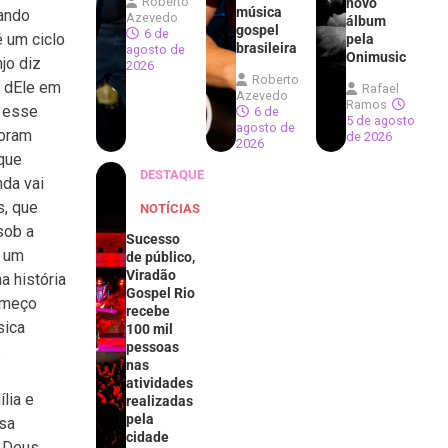
Roberto
novo
música
tando
Azevedo
álbum
gospel
6 de
é um ciclo
pela
brasileira
agosto de
Onimusic
jo diz
2026
Roberto
o dEle em
Rafael
Azevedo
Ramos
a esse
6 de
5 de agosto
agosto de
foram
de 2026
2026
que
DESTAQUE
nda vai
s, que
NOTÍCIAS
sob a
Sucesso
e um
de público,
Viradão
a história
Gospel Rio
começo
recebe
sica
100 mil
pessoas
s
nas
atividades
lia e
realizadas
pela
ssa
cidade
e Deus