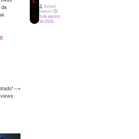
Rafael
 da
Ramos
ua
5 de agosto
de 2026
br
trado”
⟶
 views