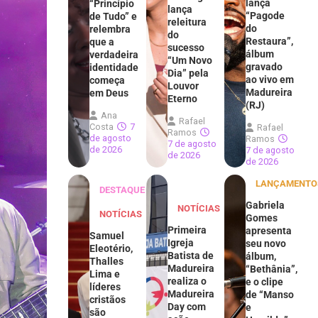
lança
“Princípio
lança
“Pagode
de Tudo” e
releitura
do
relembra
do
Restaura”,
que a
sucesso
álbum
verdadeira
“Um Novo
gravado
identidade
Dia” pela
ao vivo em
começa
Louvor
Madureira
em Deus
Eterno
(RJ)
Ana
Rafael
Costa
7
Rafael
Ramos
de agosto
Ramos
7 de agosto
de 2026
7 de agosto
de 2026
de 2026
LANÇAMENTO
DESTAQUE
Gabriela
NOTÍCIAS
NOTÍCIAS
Gomes
Primeira
apresenta
Samuel
Igreja
seu novo
Eleotério,
Batista de
álbum,
Thalles
Madureira
“Bethânia”,
Lima e
realiza o
e o clipe
líderes
Madureira
de “Manso
cristãos
Day com
e
são