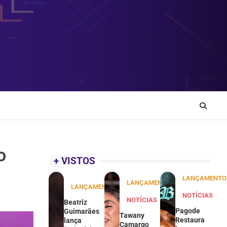
o
+ VISTOS
LANÇAMENTO
LANÇAMENTOS
LANÇAMENTOS
NOTÍCIAS
NOTÍCIAS
Beatriz
Pagode
Guimarães
Tawany
Restaura
lança
Camargo