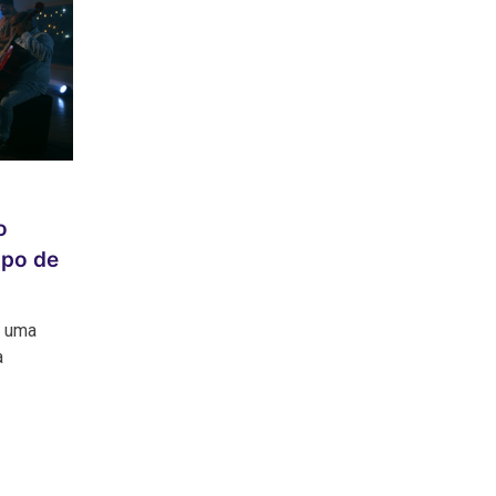
o
mpo de
e uma
a