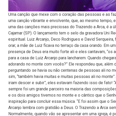
Uma canção que mexe com o coração das pessoas e as faz 
uma canção vibrante e envolvente, que, ao mesmo tempo, exa
uma das canções mais preciosas do Trazendo a Arca, é a úl
Cajamar (SP). O lançamento tem o selo da gravadora Uni Re
espiritual. Luiz Arcanjo, Deco Rodrigues e David Serqueira
orar; a mãe de Luiz ficava no terraço da casa orando. Em 
presença de Deus era muito forte ali e eles cantavam, “os 
para a casa de Luiz Arcanjo para lancharem. Quando chegara
adorando no monte com vocês?” Ele respondeu que, além dele
perguntando se havia ou não centenas de pessoas ali no m
sim, “também havia muitas e muitas pessoas ali no monte”.
iriam descer e subir”, eles estavam fazendo isso de fato! “
sempre foi um grande parceiro na maioria das composições 
e os dois amigos tivemos no monte e o cântico que o Senh
inspiração para concluir essa música. “E foi assim que o 
Arcanjo lembra com gratidão a Deus. O Trazendo a Arca s
Normalmente, quando vão se apresentar em uma igreja, é pos