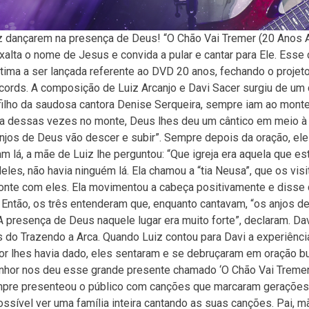
dançarem na presença de Deus! “O Chão Vai Tremer (20 Anos A
lta o nome de Jesus e convida a pular e cantar para Ele. Esse 
tima a ser lançada referente ao DVD 20 anos, fechando o projet
cords. A composição de Luiz Arcanjo e Davi Sacer surgiu de um 
, filho da saudosa cantora Denise Serqueira, sempre iam ao mont
uma dessas vezes no monte, Deus lhes deu um cântico em meio à 
anjos de Deus vão descer e subir”. Sempre depois da oração, el
m lá, a mãe de Luiz lhe perguntou: “Que igreja era aquela que es
s, não havia ninguém lá. Ela chamou a “tia Neusa”, que os visi
onte com eles. Ela movimentou a cabeça positivamente e disse 
 Então, os três entenderam que, enquanto cantavam, “os anjos d
A presença de Deus naquele lugar era muito forte”, declaram. Da
do Trazendo a Arca. Quando Luiz contou para Davi a experiênci
or lhes havia dado, eles sentaram e se debruçaram em oração 
Senhor nos deu esse grande presente chamado ‘O Chão Vai Tremer’
empre presenteou o público com canções que marcaram gerações
sível ver uma família inteira cantando as suas canções. Pai, mãe