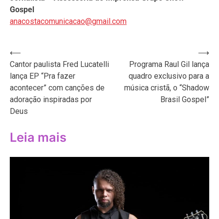
Gospel
anacostacomunicacao@gmail.com
Navegação
⟵
⟶
Cantor paulista Fred Lucatelli
Programa Raul Gil lança
de
lança EP “Pra fazer
quadro exclusivo para a
Post
acontecer” com canções de
música cristã, o “Shadow
adoração inspiradas por
Brasil Gospel”
Deus
Leia mais