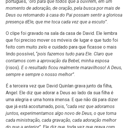
português, “
oro para que todos que a ouvirem, em um
momento de adoração, de oração, pela busca por mais de
Deus ou retornando à casa do Pai possam sentir a gloriosa
presença dEle, que me toca cada vez que a escuto
”.
O clipe foi gravado na sala da casa de David. Ele lembra
que foi preciso mover os móveis de lugar e que tudo foi
feito com muito zelo e cuidado para que ficasse o mais
lindo possível, “
pois fazemos tudo para Ele. Claro que
contamos com a aprovação da Bebel, minha esposa
(risos)
. E o resultado ficou realmente maravilhoso! A Deus,
sempre e sempre o nosso melhor”
.
É a terceira vez que David Quinlan grava junto da filha,
Angel. Ele diz que adorar a Deus ao lado da sua filha é
uma alegria e uma honra imensa. E que não dá para dizer
que já está acostumado, pois, “
cada vez que adoramos
juntos, experimentamos algo novo de Deus, o que torna
cada ministração, cada gravação, cada adoração melhor
do que a anterior
”. Ele diz que, toda vez que grava com