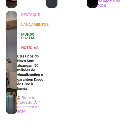
de agosto de
2026
DESTAQUE
LANÇAMENTOS
MUNDO
DIGITAL
NOTÍCIAS
Clássicos do
Novo Som
alcançam 50
milhões de
visualizações e
garantem Disco
de Ouro à
banda
Roberto
Azevedo
1
de agosto de
2026