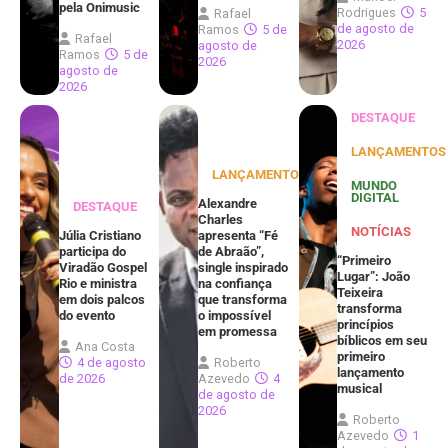
pela Onimusic
Rodrigues
5
Rafael
de agosto de
Ramos
5 de
Rafael
2026
agosto de
Ramos
5 de
2026
agosto de
2026
DESTAQUE
LANÇAMENTOS
LANÇAMENTOS
MUNDO
DIGITAL
Alexandre
DESTAQUE
Charles
NOTÍCIAS
Júlia Cristiano
apresenta “Fé
participa do
de Abraão”,
“Primeiro
Viradão Gospel
single inspirado
Lugar”: João
Rio e ministra
na confiança
Teixeira
em dois palcos
que transforma
transforma
do evento
o impossível
princípios
em promessa
bíblicos em seu
Ana Costa
primeiro
4 de agosto
Roberto
lançamento
de 2026
Azevedo
4
musical
de agosto de
2026
Roberto
Azevedo
1