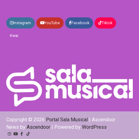
Instagram
YouTube
Facebook
Tiktok
Kwai
Copyright © 2026
Portal Sala Musical
| Ascendoor
News by
Ascendoor
| Powered by
WordPress
.
Instagram
YouTube
Facebook
Tiktok
Kwai