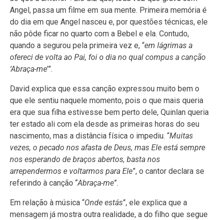
Angel, passa um filme em sua mente. Primeira memória é
do dia em que Angel nasceu e, por questões técnicas, ele
não pôde ficar no quarto com a Bebel e ela. Contudo,
quando a segurou pela primeira vez e, “
em lágrimas a
ofereci de volta ao Pai, foi o dia no qual compus a canção
‘Abraça-me
’”.
David explica que essa canção expressou muito bem o
que ele sentiu naquele momento, pois o que mais queria
era que sua filha estivesse bem perto dele, Quinlan queria
ter estado ali com ela desde as primeiras horas do seu
nascimento, mas a distância física o impediu. “
Muitas
vezes, o pecado nos afasta de Deus, mas Ele está sempre
nos esperando de braços abertos, basta nos
arrependermos e voltarmos para Ele
”, o cantor declara se
referindo à canção “
Abraça-me
”.
Em relação à música “
Onde estás
”, ele explica que a
mensagem já mostra outra realidade, a do filho que segue