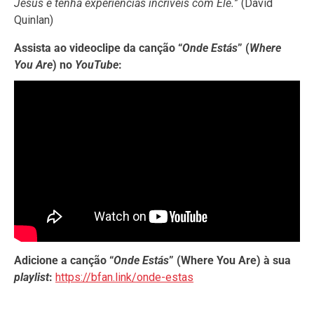
Jesus e tenha experiências
incríveis com Ele.
” (David
Quinlan)
Assista ao videoclipe da canção “
Onde Estás
” (
Where
You Are
) no
YouTube
:
Adicione a canção “
Onde Estás
” (Where You Are) à sua
playlist
:
https://bfan.link/onde-estas