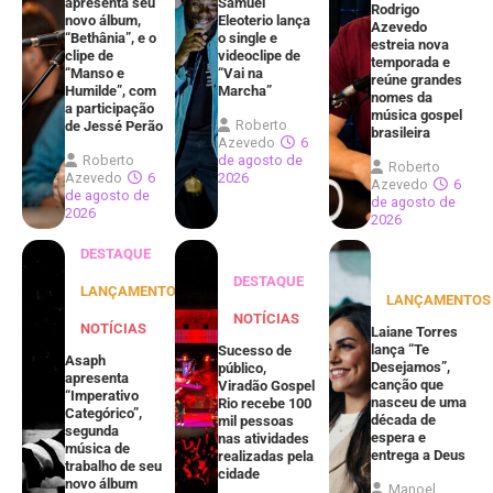
apresenta seu
Samuel
Rodrigo
novo álbum,
Eleoterio lança
Azevedo
“Bethânia”, e o
o single e
estreia nova
clipe de
videoclipe de
temporada e
“Manso e
“Vai na
reúne grandes
Humilde”, com
Marcha”
nomes da
a participação
música gospel
Roberto
de Jessé Perão
brasileira
Azevedo
6
Roberto
de agosto de
Roberto
Azevedo
6
2026
Azevedo
6
de agosto de
de agosto de
2026
2026
DESTAQUE
DESTAQUE
LANÇAMENTOS
LANÇAMENTOS
NOTÍCIAS
NOTÍCIAS
Laiane Torres
lança “Te
Sucesso de
Asaph
Desejamos”,
público,
apresenta
canção que
Viradão Gospel
“Imperativo
nasceu de uma
Rio recebe 100
Categórico”,
década de
mil pessoas
segunda
espera e
nas atividades
música de
entrega a Deus
realizadas pela
trabalho de seu
cidade
novo álbum
Manoel