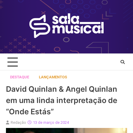
Skip
to
content
DESTAQUE
LANÇAMENTOS
David Quinlan & Angel Quinlan
em uma linda interpretação de
“Onde Estás”
Redação
13 de março de 2024