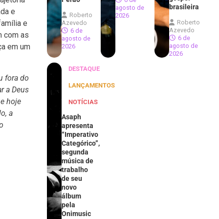
brasileira
agosto de
ada e
Roberto
2026
Roberto
família e
Azevedo
Azevedo
6 de
am com as
6 de
agosto de
agosto de
eça em um
2026
2026
DESTAQUE
u fora do
LANÇAMENTOS
ar a Deus
ue hoje
NOTÍCIAS
o, a
Asaph
o
apresenta
“Imperativo
Categórico”,
segunda
música de
trabalho
de seu
novo
álbum
pela
Onimusic