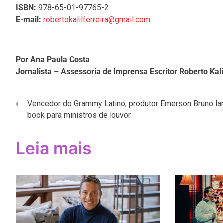
ISBN:
978-65-01-97765-2
E-mail:
robertokalilferreira@gmail.com
Por Ana Paula Costa
Jornalista – Assessoria de Imprensa Escritor Roberto Kali
Navegação
⟵
Vencedor do Grammy Latino, produtor Emerson Bruno la
book para ministros de louvor
de
Post
Leia mais