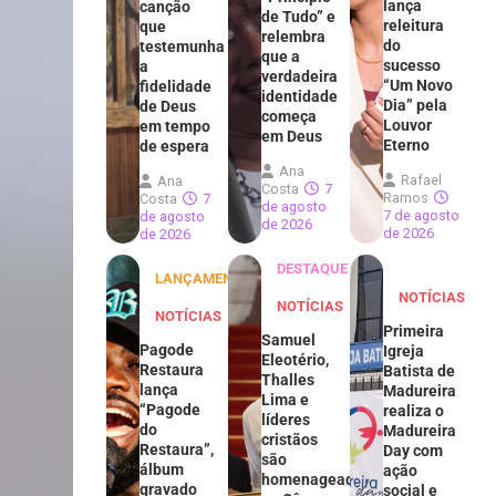
lança
canção
de Tudo” e
releitura
que
relembra
do
testemunha
que a
sucesso
a
verdadeira
“Um Novo
fidelidade
identidade
Dia” pela
de Deus
começa
Louvor
em tempo
em Deus
Eterno
de espera
Ana
Rafael
Ana
Costa
7
Ramos
Costa
7
de agosto
7 de agosto
de agosto
de 2026
de 2026
de 2026
DESTAQUE
LANÇAMENTOS
NOTÍCIAS
NOTÍCIAS
NOTÍCIAS
Primeira
Samuel
Pagode
Igreja
Eleotério,
Restaura
Batista de
Thalles
lança
Madureira
Lima e
“Pagode
realiza o
líderes
do
Madureira
cristãos
Restaura”,
Day com
são
álbum
ação
homenageados
gravado
social e