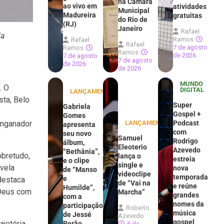
na Câmara
ao vivo em
atividades
Municipal
Madureira
gratuitas
do Rio de
(RJ)
Janeiro
Rafael
da
Ramos
Rafael
Rafael
7 de agosto
Ramos
Ramos
de 2026
7 de agosto
7 de agosto
de 2026
de 2026
MUNDO
. O
DIGITAL
LANÇAMENTOS
sta, Belo
Super
Gabriela
Gospel +
Gomes
LANÇAMENTOS
Podcast
enganador
apresenta
com
seu novo
Samuel
Rodrigo
álbum,
Eleoterio
Azevedo
“Bethânia”,
obretudo,
lança o
estreia
e o clipe
single e
evela
nova
de “Manso
videoclipe
temporada
e
destaca
de “Vai na
e reúne
Humilde”,
 Deus com
Marcha”
grandes
com a
nomes da
participação
Roberto
música
de Jessé
Azevedo
gospel
ajetória
Perão
6 de