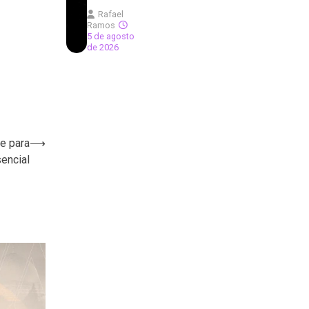
Rafael
Ramos
5 de agosto
de 2026
te para
⟶
encial