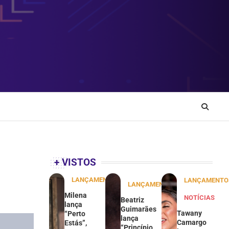
+ VISTOS
LANÇAMENTOS
LANÇAMENTO
LANÇAMENTOS
Milena
NOTÍCIAS
Beatriz
lança
Guimarães
Tawany
“Perto
lança
Camargo
Estás”,
“Princípio