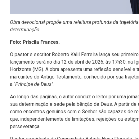
Obra devocional propõe uma releitura profunda da trajetória
determinação.
Foto: Priscila Frances.
O pastor e escritor Roberto Kalil Ferreira lança seu primeiro 
lançamento será no dia 12 de abril de 2026, às 17h30, na Igr
Horizonte (MG). A obra apresenta uma reflexão sensível e
marcantes do Antigo Testamento, conhecido por sua trajet
a “
Príncipe de Deus
”.
Ao longo das páginas, o autor conduz o leitor por uma jorn
sua determinação e sede pela bênção de Deus. A partir de e
como encontros genuínos com o Senhor são capazes de red
que, independentemente de limitações, rejeições ou estigm
perseverança.
Pastor presidente da Comunidade Batista Nova Floresta, local