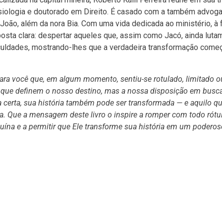
siologia e doutorado em Direito. É casado com a também advog
 João, além da nora Bia. Com uma vida dedicada ao ministério, à 
oposta clara: despertar aqueles que, assim como Jacó, ainda lut
iculdades, mostrando-lhes que a verdadeira transformação com
para você que, em algum momento, sentiu-se rotulado, limitado o
os que definem o nosso destino, mas a nossa disposição em busc
ra certa, sua história também pode ser transformada — e aquilo q
ia. Que a mensagem deste livro o inspire a romper com todo rótul
uína e a permitir que Ele transforme sua história em um poderos