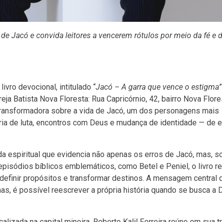
 de Jacó e convida leitores a vencerem rótulos por meio da fé e 
livro devocional, intitulado “
Jacó – A garra que vence o estigma
”
eja Batista Nova Floresta: Rua Capricórnio, 42, bairro Nova Flore
 transformadora sobre a vida de Jacó, um dos personagens mais
ória de luta, encontros com Deus e mudança de identidade — de 
ada espiritual que evidencia não apenas os erros de Jacó, mas, s
pisódios bíblicos emblemáticos, como Betel e Peniel, o livro r
efinir propósitos e transformar destinos. A mensagem central 
as, é possível reescrever a própria história quando se busca a
izada na capital mineira, Roberto Kalil Ferreira reúne em sua tr