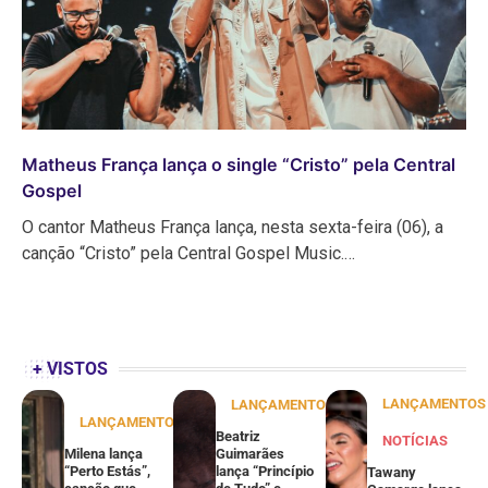
Matheus França lança o single “Cristo” pela Central
Gospel
O cantor Matheus França lança, nesta sexta-feira (06), a
canção “Cristo” pela Central Gospel Music.…
+ VISTOS
LANÇAMENTOS
LANÇAMENTOS
LANÇAMENTOS
Beatriz
NOTÍCIAS
Milena lança
Guimarães
“Perto Estás”,
lança “Princípio
Tawany