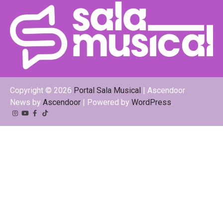
Copyright © 2026
Portal Sala Musical
| Ascendoor
News by
Ascendoor
| Powered by
WordPress
.
Instagram
YouTube
Facebook
Tiktok
Kwai