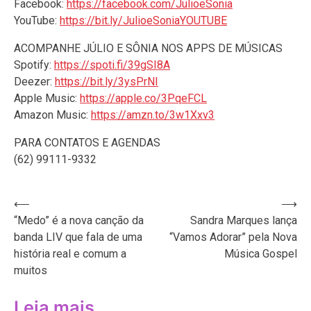
Facebook:
https://facebook.com/JulioeSonia
YouTube:
https://bit.ly/JulioeSoniaYOUTUBE
ACOMPANHE JÚLIO E SÔNIA NOS APPS DE MÚSICAS
Spotify:
https://spoti.fi/39gSI8A
Deezer:
https://bit.ly/3ysPrNI
Apple Music:
https://apple.co/3PqeFCL
Amazon Music:
https://amzn.to/3w1Xxv3
PARA CONTATOS E AGENDAS
(62) 99111-9332
Navegação
⟵
⟶
“Medo” é a nova canção da
Sandra Marques lança
de
banda LIV que fala de uma
“Vamos Adorar” pela Nova
Post
história real e comum a
Música Gospel
muitos
Leia mais