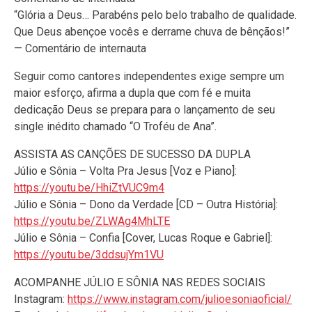
“Glória a Deus… Parabéns pelo belo trabalho de qualidade.
Que Deus abençoe vocês e derrame chuva de bênçãos!”
— Comentário de internauta
Seguir como cantores independentes exige sempre um
maior esforço, afirma a dupla que com fé e muita
dedicação Deus se prepara para o lançamento de seu
single inédito chamado “O Troféu de Ana”.
ASSISTA AS CANÇÕES DE SUCESSO DA DUPLA
Júlio e Sônia – Volta Pra Jesus [Voz e Piano]:
https://youtu.be/HhiZtVUC9m4
Júlio e Sônia – Dono da Verdade [CD – Outra História]:
https://youtu.be/ZLWAg4MhLTE
Júlio e Sônia – Confia [Cover, Lucas Roque e Gabriel]:
https://youtu.be/3ddsujYm1VU
ACOMPANHE JÚLIO E SÔNIA NAS REDES SOCIAIS
Instagram:
https://www.instagram.com/julioesoniaoficial/