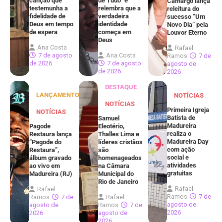
canção que
de Tudo” e
Camargo lança
testemunha a
relembra que a
releitura do
fidelidade de
verdadeira
sucesso “Um
Deus em tempo
identidade
Novo Dia” pela
de espera
começa em
Louvor Eterno
Deus
Ana Costa
Rafael
7 de agosto
Ana Costa
Ramos
7 de
de 2026
7 de agosto
agosto de
de 2026
2026
DESTAQUE
LANÇAMENTOS
NOTÍCIAS
NOTÍCIAS
Primeira Igreja
NOTÍCIAS
Batista de
Samuel
Madureira
Pagode
Eleotério,
realiza o
Restaura lança
Thalles Lima e
Madureira Day
“Pagode do
líderes cristãos
com ação
Restaura”,
são
social e
álbum gravado
homenageados
atividades
ao vivo em
na Câmara
gratuitas
Madureira (RJ)
Municipal do
Rio de Janeiro
Rafael
Rafael
Ramos
7 de
Ramos
7 de
Rafael
agosto de
agosto de
Ramos
7 de
2026
2026
agosto de
2026