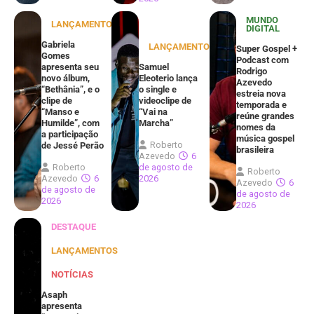
MUNDO
LANÇAMENTOS
DIGITAL
Gabriela
LANÇAMENTOS
Super Gospel +
Gomes
Podcast com
apresenta seu
Samuel
Rodrigo
novo álbum,
Eleoterio lança
Azevedo
“Bethânia”, e o
o single e
estreia nova
clipe de
videoclipe de
temporada e
“Manso e
“Vai na
reúne grandes
Humilde”, com
Marcha”
nomes da
a participação
música gospel
Roberto
de Jessé Perão
brasileira
Azevedo
6
Roberto
de agosto de
Roberto
Azevedo
6
2026
Azevedo
6
de agosto de
de agosto de
2026
2026
DESTAQUE
LANÇAMENTOS
NOTÍCIAS
Asaph
apresenta