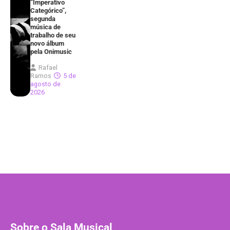
“Imperativo
Categórico”,
segunda
música de
trabalho de seu
novo álbum
pela Onimusic
Rafael
Ramos
5 de
agosto de
2026
Sobre o Sala Musical