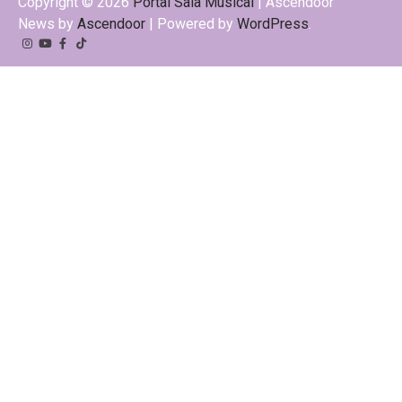
Copyright © 2026
Portal Sala Musical
| Ascendoor
News by
Ascendoor
| Powered by
WordPress
.
Instagram
YouTube
Facebook
Tiktok
Kwai