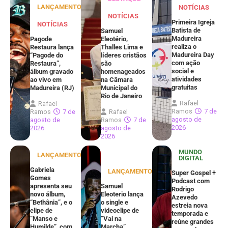
LANÇAMENTOS
NOTÍCIAS
NOTÍCIAS
Primeira Igreja
NOTÍCIAS
Batista de
Samuel
Madureira
Pagode
Eleotério,
realiza o
Restaura lança
Thalles Lima e
Madureira Day
“Pagode do
líderes cristãos
com ação
Restaura”,
são
social e
álbum gravado
homenageados
atividades
ao vivo em
na Câmara
gratuitas
Madureira (RJ)
Municipal do
Rio de Janeiro
Rafael
Rafael
Ramos
7 de
Ramos
7 de
Rafael
agosto de
agosto de
Ramos
7 de
2026
2026
agosto de
2026
MUNDO
LANÇAMENTOS
DIGITAL
Gabriela
LANÇAMENTOS
Super Gospel +
Gomes
Podcast com
apresenta seu
Samuel
Rodrigo
novo álbum,
Eleoterio lança
Azevedo
“Bethânia”, e o
o single e
estreia nova
clipe de
videoclipe de
temporada e
“Manso e
“Vai na
reúne grandes
Humilde”, com
Marcha”