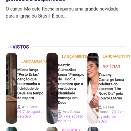
O cantor Marcelo Rocha preparou uma grande novidade
para a igreja do Brasil. É que…
+ VISTOS
LANÇAMENTOS
LANÇAMENTOS
LANÇAMENTOS
Beatriz
NOTÍCIAS
Milena lança
Guimarães
“Perto Estás”,
lança “Princípio
Tawany
canção que
de Tudo” e
Camargo lança
testemunha a
relembra que a
releitura do
fidelidade de
verdadeira
sucesso “Um
Deus em tempo
identidade
Novo Dia” pela
de espera
começa em
Louvor Eterno
Deus
Ana Costa
Rafael
7 de agosto
Ana Costa
Ramos
7 de
de 2026
7 de agosto
agosto de
de 2026
2026
DESTAQUE