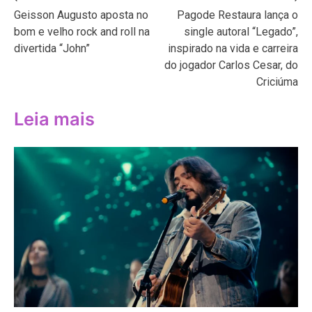
Navegação
Geisson Augusto aposta no
Pagode Restaura lança o
de
bom e velho rock and roll na
single autoral “Legado”,
Post
divertida “John”
inspirado na vida e carreira
do jogador Carlos Cesar, do
Criciúma
Leia mais