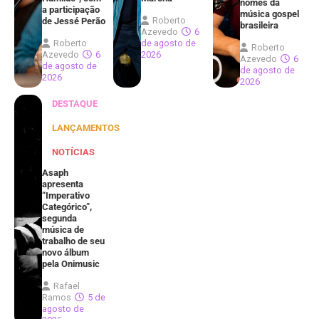
nomes da
a participação
música gospel
Roberto
de Jessé Perão
brasileira
Azevedo
6
Roberto
de agosto de
Roberto
Azevedo
6
2026
Azevedo
6
de agosto de
de agosto de
2026
2026
DESTAQUE
LANÇAMENTOS
NOTÍCIAS
Asaph
apresenta
“Imperativo
Categórico”,
segunda
música de
trabalho de seu
novo álbum
pela Onimusic
Rafael
Ramos
5 de
agosto de