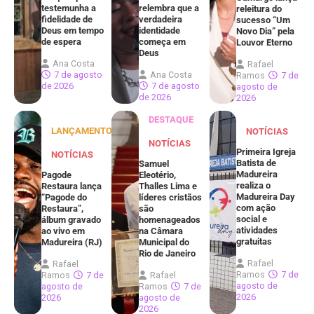
testemunha a
relembra que a
releitura do
fidelidade de
verdadeira
sucesso “Um
Deus em tempo
identidade
Novo Dia” pela
de espera
começa em
Louvor Eterno
Deus
Ana Costa
Rafael
7 de agosto
Ana Costa
Ramos
7 de
de 2026
7 de agosto
agosto de
de 2026
2026
DESTAQUE
LANÇAMENTOS
NOTÍCIAS
NOTÍCIAS
Primeira Igreja
NOTÍCIAS
Batista de
Samuel
Madureira
Pagode
Eleotério,
realiza o
Restaura lança
Thalles Lima e
Madureira Day
“Pagode do
líderes cristãos
com ação
Restaura”,
são
social e
álbum gravado
homenageados
atividades
ao vivo em
na Câmara
gratuitas
Madureira (RJ)
Municipal do
Rio de Janeiro
Rafael
Rafael
Ramos
7 de
Ramos
7 de
Rafael
agosto de
agosto de
Ramos
7 de
2026
2026
agosto de
2026