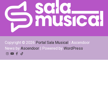
Copyright © 2026
Portal Sala Musical
| Ascendoor
News by
Ascendoor
| Powered by
WordPress
.
Instagram
YouTube
Facebook
Tiktok
Kwai