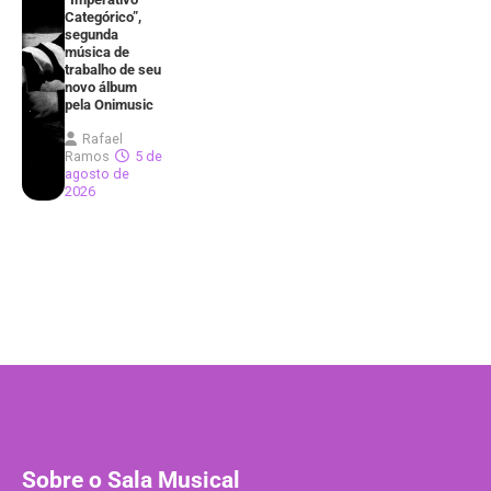
Categórico”,
segunda
música de
trabalho de seu
novo álbum
pela Onimusic
Rafael
Ramos
5 de
agosto de
2026
Sobre o Sala Musical