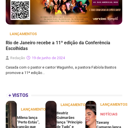
LANÇAMENTOS
Rio de Janeiro recebe a 11ª edição da Conferência
Escolhidas
Redação
19 de junho de 2024
Casada com o pastor e cantor Waguinho, a pastora Fabíola Bastos
promove a 11ª edição…
+ VISTOS
LANÇAMENTOS
LANÇAMENTOS
LANÇAMENTOS
Beatriz
NOTÍCIAS
Milena lança
Guimarães
“Perto Estás”,
lança “Princípio
Tawany
canção que
de Tudo” e
Camargo lança