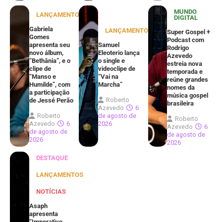
MUNDO
LANÇAMENTOS
DIGITAL
Gabriela
LANÇAMENTOS
Super Gospel +
Gomes
Podcast com
apresenta seu
Samuel
Rodrigo
novo álbum,
Eleoterio lança
Azevedo
“Bethânia”, e o
o single e
estreia nova
clipe de
videoclipe de
temporada e
“Manso e
“Vai na
reúne grandes
Humilde”, com
Marcha”
nomes da
a participação
música gospel
Roberto
de Jessé Perão
brasileira
Azevedo
6
Roberto
de agosto de
Roberto
Azevedo
6
2026
Azevedo
6
de agosto de
de agosto de
2026
2026
DESTAQUE
LANÇAMENTOS
NOTÍCIAS
Asaph
apresenta
“Imperativo