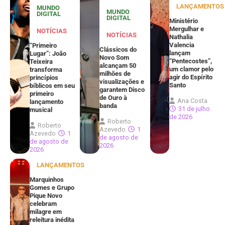
LANÇAMENTOS
MUNDO
MUNDO
DIGITAL
DIGITAL
Ministério
Mergulhar e
NOTÍCIAS
NOTÍCIAS
Nathalia
Valencia
“Primeiro
Clássicos do
lançam
Lugar”: João
Novo Som
“Pentecostes”,
Teixeira
alcançam 50
um clamor pelo
transforma
milhões de
agir do Espírito
princípios
visualizações e
Santo
bíblicos em seu
garantem Disco
primeiro
de Ouro à
Ana Costa
lançamento
banda
31 de julho
musical
de 2026
Roberto
Roberto
Azevedo
1
Azevedo
1
de agosto de
de agosto de
2026
2026
LANÇAMENTOS
Marquinhos
Gomes e Grupo
Pique Novo
celebram
milagre em
releitura inédita