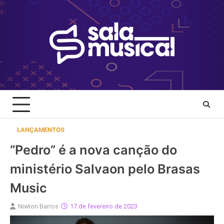
Skip
to
content
LANÇAMENTOS
“Pedro” é a nova canção do
ministério Salvaon pelo Brasas
Music
Niwton Barros
17 de fevereiro de 2023