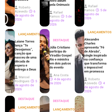
novo álbum
pela Onimusic
Rafael
Roberto
Ramos
5 de
Azevedo
6
Rafael
agosto de
de agosto de
Ramos
5 de
2026
2026
agosto de
2026
LANÇAMENTOS
LANÇAMENTOS
Alexandre
DESTAQUE
Laiane Torres
Charles
lança “Te
Júlia Cristiano
apresenta “Fé
Desejamos”,
participa do
de Abraão”,
canção que
Viradão Gospel
single inspirado
nasceu de uma
Rio e ministra
na confiança
década de
em dois palcos
que transforma
espera e
do evento
o impossível
entrega a Deus
em promessa
Ana Costa
Manoel
4 de agosto
Roberto
Rodrigues
5
de 2026
Azevedo
4
de agosto de
de agosto de
2026
2026
DESTAQUE
DESTAQUE
LANÇAMENTOS
LANÇAMENTOS