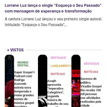
Lorrane Luz lança o single “Esqueça o Seu Passado”
com mensagem de esperança e transformação
A cantora Lorrane Luz lançou o seu primeiro single autoral.
Intitulado “Esqueça o Seu Passado”,…
+ VISTOS
DESTAQUE
MUNDO
DESTAQUE
DIGITAL
LANÇAMENTOS
NOTÍCIAS
Super Gospel +
NOTÍCIAS
Podcast com
Sucesso de
Rodrigo
Asaph
público,
Azevedo
apresenta
Viradão Gospel
estreia nova
“Imperativo
Rio recebe 100
temporada e
Categórico”,
mil pessoas
reúne grandes
segunda
nas atividades
nomes da
música de
realizadas pela
música gospel
trabalho de seu
cidade
brasileira