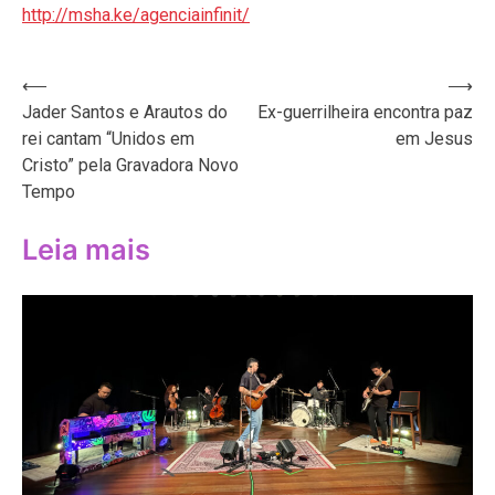
http://msha.ke/agenciainfinit/
Navegação
⟵
⟶
Jader Santos e Arautos do
Ex-guerrilheira encontra paz
de
rei cantam “Unidos em
em Jesus
Post
Cristo” pela Gravadora Novo
Tempo
Leia mais