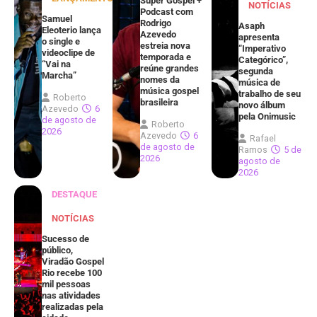
Super Gospel +
NOTÍCIAS
Podcast com
Samuel
Rodrigo
Asaph
Eleoterio lança
Azevedo
apresenta
o single e
estreia nova
“Imperativo
videoclipe de
temporada e
Categórico”,
“Vai na
reúne grandes
segunda
Marcha”
nomes da
música de
música gospel
trabalho de seu
Roberto
brasileira
novo álbum
Azevedo
6
pela Onimusic
de agosto de
Roberto
2026
Azevedo
6
Rafael
de agosto de
Ramos
5 de
2026
agosto de
2026
DESTAQUE
NOTÍCIAS
Sucesso de
público,
Viradão Gospel
Rio recebe 100
mil pessoas
nas atividades
realizadas pela