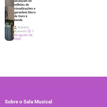
alcançam 50
milhões de
visualizações e
garantem Disco
de Ouro à
banda
Roberto
Azevedo
1
de agosto de
2026
Sobre o Sala Musical