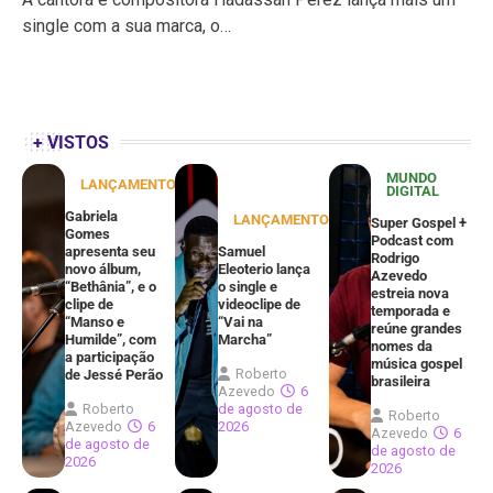
single com a sua marca, o…
+ VISTOS
MUNDO
LANÇAMENTOS
DIGITAL
Gabriela
LANÇAMENTOS
Super Gospel +
Gomes
Podcast com
apresenta seu
Samuel
Rodrigo
novo álbum,
Eleoterio lança
Azevedo
“Bethânia”, e o
o single e
estreia nova
clipe de
videoclipe de
temporada e
“Manso e
“Vai na
reúne grandes
Humilde”, com
Marcha”
nomes da
a participação
música gospel
Roberto
de Jessé Perão
brasileira
Azevedo
6
Roberto
de agosto de
Roberto
Azevedo
6
2026
Azevedo
6
de agosto de
de agosto de
2026
2026