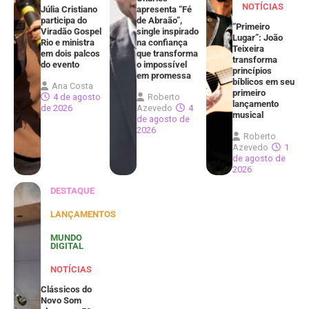
NOTÍCIAS
Júlia Cristiano
apresenta “Fé
participa do
de Abraão”,
“Primeiro
Viradão Gospel
single inspirado
Lugar”: João
Rio e ministra
na confiança
Teixeira
em dois palcos
que transforma
transforma
do evento
o impossível
princípios
em promessa
bíblicos em seu
Ana Costa
primeiro
4 de agosto
Roberto
lançamento
de 2026
Azevedo
4
musical
de agosto de
2026
Roberto
Azevedo
1
de agosto de
2026
DESTAQUE
LANÇAMENTOS
MUNDO
DIGITAL
NOTÍCIAS
Clássicos do
Novo Som