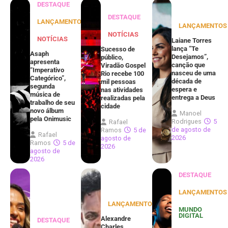
DESTAQUE
DESTAQUE
LANÇAMENTOS
LANÇAMENTOS
NOTÍCIAS
NOTÍCIAS
Laiane Torres
lança “Te
Sucesso de
Asaph
Desejamos”,
público,
apresenta
canção que
Viradão Gospel
“Imperativo
nasceu de uma
Rio recebe 100
Categórico”,
década de
mil pessoas
segunda
espera e
nas atividades
música de
entrega a Deus
realizadas pela
trabalho de seu
cidade
novo álbum
Manoel
pela Onimusic
Rodrigues
5
Rafael
de agosto de
Ramos
5 de
Rafael
2026
agosto de
Ramos
5 de
2026
agosto de
2026
DESTAQUE
LANÇAMENTOS
LANÇAMENTOS
MUNDO
DIGITAL
Alexandre
DESTAQUE
Charles