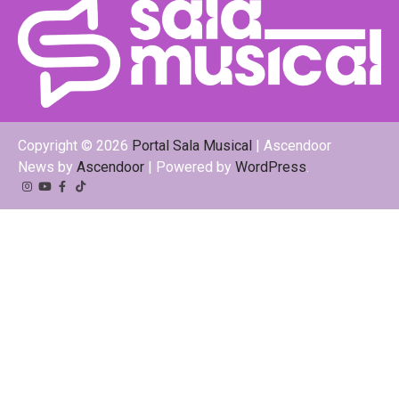
Copyright © 2026
Portal Sala Musical
| Ascendoor
News by
Ascendoor
| Powered by
WordPress
.
Instagram
YouTube
Facebook
Tiktok
Kwai