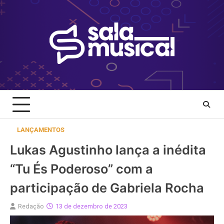
Skip
to
content
LANÇAMENTOS
Lukas Agustinho lança a inédita
“Tu És Poderoso” com a
participação de Gabriela Rocha
Redação
13 de dezembro de 2023