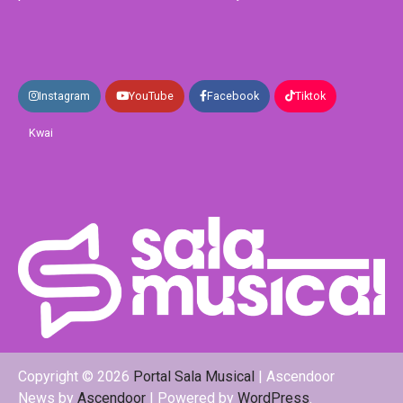
Instagram
YouTube
Facebook
Tiktok
Kwai
Copyright © 2026
Portal Sala Musical
| Ascendoor
News by
Ascendoor
| Powered by
WordPress
.