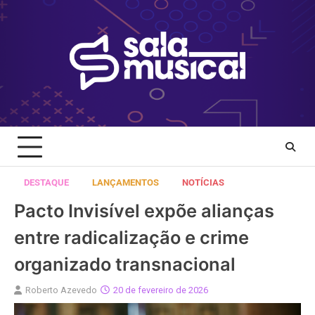
Skip
to
content
DESTAQUE
LANÇAMENTOS
NOTÍCIAS
Pacto Invisível expõe alianças
entre radicalização e crime
organizado transnacional
Roberto Azevedo
20 de fevereiro de 2026