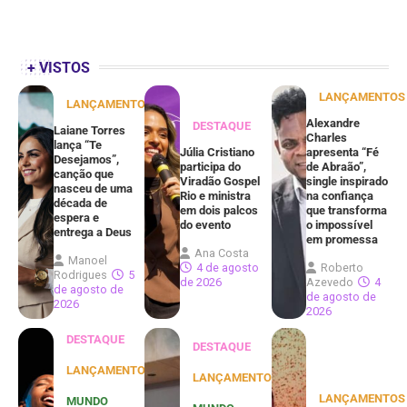
+ VISTOS
LANÇAMENTOS
LANÇAMENTOS
Alexandre
DESTAQUE
Laiane Torres
Charles
lança “Te
Júlia Cristiano
apresenta “Fé
Desejamos”,
participa do
de Abraão”,
canção que
Viradão Gospel
single inspirado
nasceu de uma
Rio e ministra
na confiança
década de
em dois palcos
que transforma
espera e
do evento
o impossível
entrega a Deus
em promessa
Ana Costa
Manoel
4 de agosto
Roberto
Rodrigues
5
de 2026
Azevedo
4
de agosto de
de agosto de
2026
2026
DESTAQUE
DESTAQUE
LANÇAMENTOS
LANÇAMENTOS
LANÇAMENTOS
MUNDO