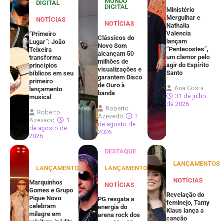
MUNDO
DIGITAL
DIGITAL
Ministério
Mergulhar e
NOTÍCIAS
NOTÍCIAS
Nathalia
Valencia
“Primeiro
Clássicos do
lançam
Lugar”: João
Novo Som
“Pentecostes”,
Teixeira
alcançam 50
um clamor pelo
transforma
milhões de
agir do Espírito
princípios
visualizações e
Santo
bíblicos em seu
garantem Disco
primeiro
de Ouro à
Ana Costa
lançamento
banda
31 de julho
musical
de 2026
Roberto
Roberto
Azevedo
1
Azevedo
1
de agosto de
de agosto de
2026
2026
DESTAQUE
LANÇAMENTOS
LANÇAMENTOS
LANÇAMENTOS
NOTÍCIAS
Marquinhos
NOTÍCIAS
Gomes e Grupo
Revelação do
Pique Novo
PG resgata a
feminejo, Tamy
celebram
energia do
Klaus lança a
milagre em
arena rock dos
canção