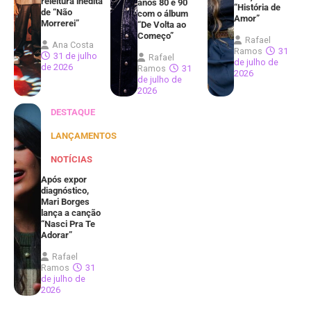
releitura inédita
anos 80 e 90
“História de
de “Não
com o álbum
Amor”
Morrerei”
“De Volta ao
Começo”
Rafael
Ana Costa
Ramos
31
31 de julho
Rafael
de julho de
de 2026
Ramos
31
2026
de julho de
2026
DESTAQUE
LANÇAMENTOS
NOTÍCIAS
Após expor
diagnóstico,
Mari Borges
lança a canção
“Nasci Pra Te
Adorar”
Rafael
Ramos
31
de julho de
2026