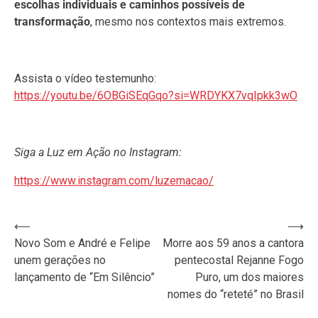
escolhas individuais e caminhos possíveis de
transformação
, mesmo nos contextos mais extremos.
Assista o vídeo testemunho:
https://youtu.be/6OBGiSEqGqo?si=WRDYKX7vqIpkk3wO
Siga a Luz em Ação no Instagram:
https://www.instagram.com/luzemacao/
Navegação
⟵
⟶
Novo Som e André e Felipe
Morre aos 59 anos a cantora
de
unem gerações no
pentecostal Rejanne Fogo
Post
lançamento de “Em Silêncio”
Puro, um dos maiores
nomes do “reteté” no Brasil