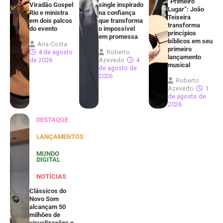
“Primeiro
Viradão Gospel
single inspirado
Lugar”: João
Rio e ministra
na confiança
Teixeira
em dois palcos
que transforma
transforma
do evento
o impossível
princípios
em promessa
bíblicos em seu
Ana Costa
primeiro
4 de agosto
Roberto
lançamento
de 2026
Azevedo
4
musical
de agosto de
2026
Roberto
Azevedo
1
de agosto de
2026
DESTAQUE
LANÇAMENTOS
MUNDO
DIGITAL
NOTÍCIAS
Clássicos do
Novo Som
alcançam 50
milhões de
visualizações e