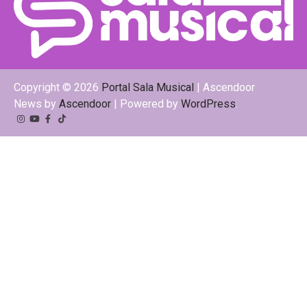
Copyright © 2026
Portal Sala Musical
| Ascendoor
News by
Ascendoor
| Powered by
WordPress
.
Instagram
YouTube
Facebook
Tiktok
Kwai