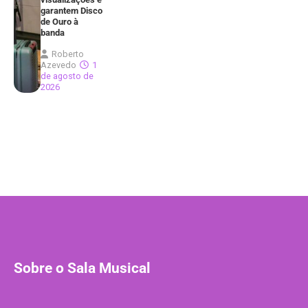
garantem Disco
de Ouro à
banda
Roberto
Azevedo
1
de agosto de
2026
Sobre o Sala Musical