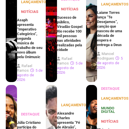
LANÇAMENTOS
LANÇAMENTOS
NOTÍCIAS
NOTÍCIAS
Laiane Torres
lança “Te
Sucesso de
Asaph
Desejamos”,
público,
apresenta
canção que
Viradão Gospel
“Imperativo
nasceu de uma
Rio recebe 100
Categórico”,
década de
mil pessoas
segunda
espera e
nas atividades
música de
entrega a Deus
realizadas pela
trabalho de seu
cidade
novo álbum
Manoel
pela Onimusic
Rodrigues
5
Rafael
de agosto de
Ramos
5 de
Rafael
2026
agosto de
Ramos
5 de
2026
agosto de
2026
DESTAQUE
LANÇAMENTOS
LANÇAMENTOS
MUNDO
DIGITAL
Alexandre
DESTAQUE
Charles
NOTÍCIAS
Júlia Cristiano
apresenta “Fé
participa do
de Abraão”,