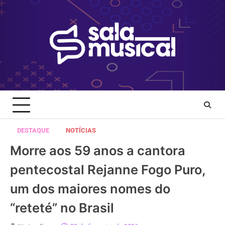
Skip
to
content
DESTAQUE
NOTÍCIAS
Morre aos 59 anos a cantora
pentecostal Rejanne Fogo Puro,
um dos maiores nomes do
“reteté” no Brasil