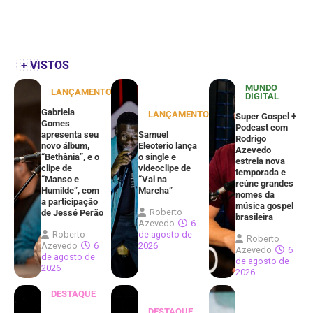
+ VISTOS
MUNDO
LANÇAMENTOS
DIGITAL
Gabriela
LANÇAMENTOS
Super Gospel +
Gomes
Podcast com
apresenta seu
Samuel
Rodrigo
novo álbum,
Eleoterio lança
Azevedo
“Bethânia”, e o
o single e
estreia nova
clipe de
videoclipe de
temporada e
“Manso e
“Vai na
reúne grandes
Humilde”, com
Marcha”
nomes da
a participação
música gospel
Roberto
de Jessé Perão
brasileira
Azevedo
6
Roberto
de agosto de
Roberto
Azevedo
6
2026
Azevedo
6
de agosto de
de agosto de
2026
2026
DESTAQUE
DESTAQUE