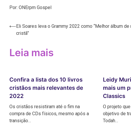
Por: ONErpm Gospel
⟵
Eli Soares leva o Grammy 2022 como “Melhor álbum de
Navegação
cristã”
de
Post
Leia mais
Confira a lista dos 10 livros
Leidy Muri
cristãos mais relevantes de
mais um p
2022
Classics
Os cristãos resistiram até o fim na
O projeto que
compra de CDs físicos, mesmo após a
objetivo de t
transição…
Todah…