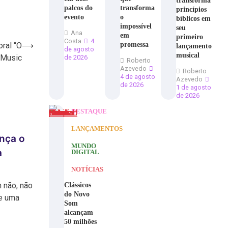
transforma
palcos do
transforma
princípios
evento
o
bíblicos em
impossível
seu
Ana
em
primeiro
Costa
4
promessa
oral “O
⟶
lançamento
de agosto
musical
 Music
de 2026
Roberto
Azevedo
Roberto
4 de agosto
Azevedo
de 2026
1 de agosto
de 2026
DESTAQUE
LANÇAMENTOS
ança o
MUNDO
a
DIGITAL
NOTÍCIAS
 não, não
Clássicos
do Novo
e uma
Som
alcançam
50 milhões