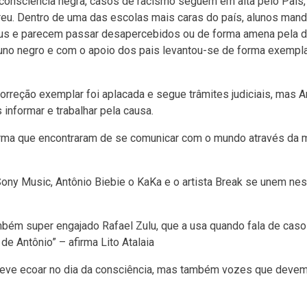
 consciência negra, casos de racismo seguem em alta pelo País
rreu. Dentro de uma das escolas mais caras do país, alunos man
us e parecem passar desapercebidos ou de forma amena pela d
luno negro e com o apoio dos pais levantou-se de forma exempla
orreção exemplar foi aplacada e segue trâmites judiciais, mas A
informar e trabalhar pela causa.
orma que encontraram de se comunicar com o mundo através da 
a Sony Music, Antônio Biebie o KaKa e o artista Break se unem nes
mbém super engajado Rafael Zulu, que a usa quando fala de cas
de Antônio” – afirma Lito Atalaia
e deve ecoar no dia da consciência, mas também vozes que deve