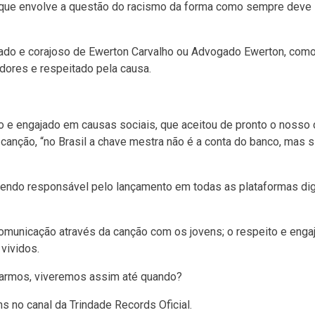
o que envolve a questão do racismo da forma como sempre deve 
mado e corajoso de Ewerton Carvalho ou Advogado Ewerton, com
idores e respeitado pela causa.
 e engajado em causas sociais, que aceitou de pronto o nosso 
a canção, “no Brasil a chave mestra não é a conta do banco, mas 
 sendo responsável pelo lançamento em todas as plataformas digi
omunicação através da canção com os jovens; o respeito e eng
vividos.
onarmos, viveremos assim até quando?
hs no canal da Trindade Records Oficial.