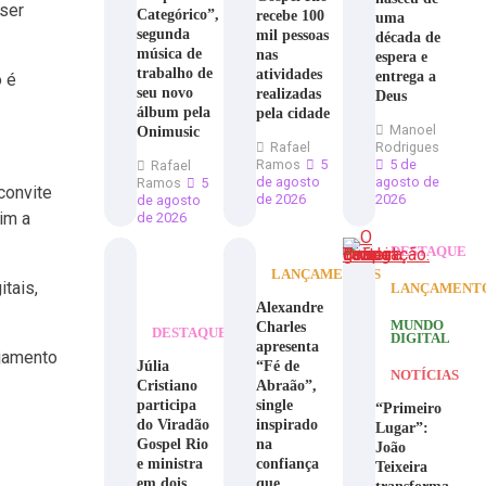
ser
Categórico”,
recebe 100
uma
segunda
mil pessoas
década de
música de
nas
espera e
trabalho de
atividades
entrega a
o é
seu novo
realizadas
Deus
álbum pela
pela cidade
Manoel
Onimusic
Rafael
Rodrigues
Ramos
5
5 de
Rafael
de agosto
agosto de
Ramos
5
convite
de 2026
2026
de agosto
sim a
de 2026
DESTAQUE
LANÇAMENTOS
tais,
LANÇAMENT
Alexandre
Charles
MUNDO
DESTAQUE
DIGITAL
apresenta
ajamento
Júlia
“Fé de
NOTÍCIAS
Cristiano
Abraão”,
participa
single
“Primeiro
do Viradão
inspirado
Lugar”:
Gospel Rio
na
João
e ministra
confiança
Teixeira
em dois
que