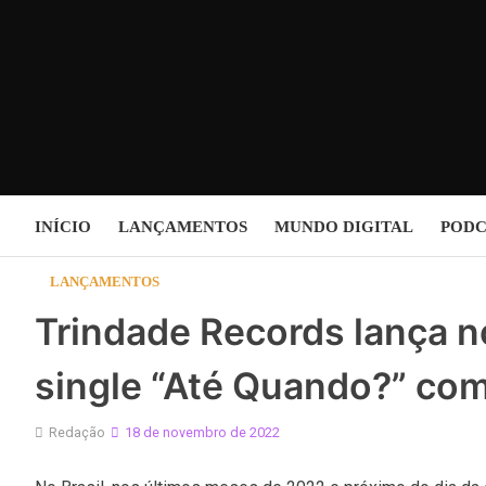
Skip
to
content
INÍCIO
LANÇAMENTOS
MUNDO DIGITAL
PODC
LANÇAMENTOS
Trindade Records lança n
single “Até Quando?” com 
Redação
18 de novembro de 2022