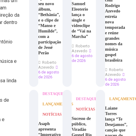
, mas um
com
seu novo
Samuel
Rodrigo
dam
álbum,
Eleoterio
Azevedo
ireção da
“Bethânia”,
lança o
estreia
e o clipe de
single e
r dentro
nova
“Manso e
videoclipe
temporada
Humilde”,
de “Vai na
e reúne
com a
Marcha”
grandes
ntônio
participação
nomes da
Roberto
de Jessé
música
Azevedo
Perão
gospel
6 de agosto
brasileira
música e
de 2026
Roberto
Azevedo
Roberto
6 de agosto
Azevedo
de 2026
6 de agosto
sa linda
de 2026
DESTAQUE
DESTAQUE
LANÇAMENT
os de
LANÇAMENTOS
Laiane
NOTÍCIAS
Torres
NOTÍCIAS
Sucesso de
m e
lança “Te
Asaph
público,
Desejamos”,
apresenta
Viradão
canção que
“Imperativo
Gospel Rio
nasceu de