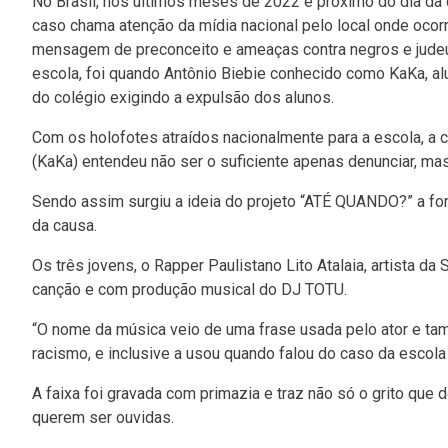
No Brasil, nos últimos meses de 2022 e próximo do dia da
caso chama atenção da mídia nacional pelo local onde oco
mensagem de preconceito e ameaças contra negros e jude
escola, foi quando Antônio Biebie conhecido como KaKa, a
do colégio exigindo a expulsão dos alunos.
Com os holofotes atraídos nacionalmente para a escola, a c
(KaKa) entendeu não ser o suficiente apenas denunciar, mas 
Sendo assim surgiu a ideia do projeto “ATÉ QUANDO?” a f
da causa.
Os três jovens, o Rapper Paulistano Lito Atalaia, artista d
canção e com produção musical do DJ TOTU.
“O nome da música veio de uma frase usada pelo ator e ta
racismo, e inclusive a usou quando falou do caso da escola 
A faixa foi gravada com primazia e traz não só o grito qu
querem ser ouvidas.