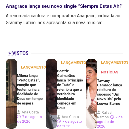
Anagrace lança seu novo single “Siempre Estas Ahí”
A renomada cantora e compositora Anagrace, indicada ao
Grammy Latino, nos apresenta sua nova música:…
+ VISTOS
LANÇAMENTOS
LANÇAMENTOS
LANÇAMENTOS
Beatriz
NOTÍCIAS
Milena lança
Guimarães
“Perto Estás”,
lança “Princípio
Tawany
canção que
de Tudo” e
Camargo lança
testemunha a
relembra que a
releitura do
fidelidade de
verdadeira
sucesso “Um
Deus em tempo
identidade
Novo Dia” pela
de espera
começa em
Louvor Eterno
Deus
Ana Costa
Rafael
7 de agosto
Ana Costa
Ramos
7 de
de 2026
7 de agosto
agosto de
de 2026
2026