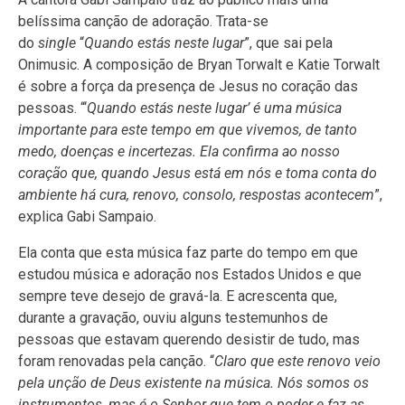
belíssima canção de adoração. Trata-se
do
single
“
Quando estás neste lugar
”, que sai pela
Onimusic. A composição de Bryan Torwalt e Katie Torwalt
é sobre a força da presença de Jesus no coração das
pessoas. “‘
Quando estás neste lugar’ é uma música
importante para este tempo em que vivemos, de tanto
medo, doenças e incertezas. Ela confirma ao nosso
coração que, quando Jesus está em nós e toma conta do
ambiente há cura, renovo, consolo, respostas acontecem
”,
explica Gabi Sampaio.
Ela conta que esta música faz parte do tempo em que
estudou música e adoração nos Estados Unidos e que
sempre teve desejo de gravá-la. E acrescenta que,
durante a gravação, ouviu alguns testemunhos de
pessoas que estavam querendo desistir de tudo, mas
foram renovadas pela canção. “
Claro que este renovo veio
pela unção de Deus existente na música. Nós somos os
instrumentos, mas é o Senhor que tem o poder e faz as