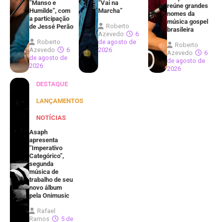
“Manso e
“Vai na
reúne grandes
Humilde”, com
Marcha”
nomes da
a participação
música gospel
Roberto
de Jessé Perão
brasileira
Azevedo
6
Roberto
de agosto de
Roberto
Azevedo
6
2026
Azevedo
6
de agosto de
de agosto de
2026
2026
DESTAQUE
LANÇAMENTOS
NOTÍCIAS
Asaph
apresenta
“Imperativo
Categórico”,
segunda
música de
trabalho de seu
novo álbum
pela Onimusic
Rafael
Ramos
5 de