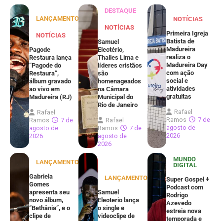
DESTAQUE
LANÇAMENTOS
NOTÍCIAS
NOTÍCIAS
Primeira Igreja
NOTÍCIAS
Batista de
Samuel
Madureira
Pagode
Eleotério,
realiza o
Restaura lança
Thalles Lima e
Madureira Day
“Pagode do
líderes cristãos
com ação
Restaura”,
são
social e
álbum gravado
homenageados
atividades
ao vivo em
na Câmara
gratuitas
Madureira (RJ)
Municipal do
Rio de Janeiro
Rafael
Rafael
Ramos
7 de
Ramos
7 de
Rafael
agosto de
agosto de
Ramos
7 de
2026
2026
agosto de
2026
MUNDO
LANÇAMENTOS
DIGITAL
Gabriela
LANÇAMENTOS
Super Gospel +
Gomes
Podcast com
apresenta seu
Samuel
Rodrigo
novo álbum,
Eleoterio lança
Azevedo
“Bethânia”, e o
o single e
estreia nova
clipe de
videoclipe de
temporada e