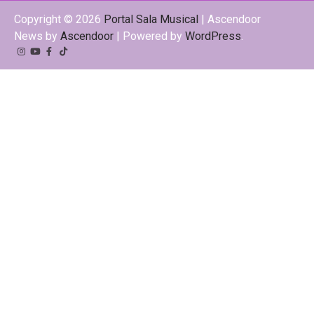
Copyright © 2026
Portal Sala Musical
| Ascendoor
News by
Ascendoor
| Powered by
WordPress
.
Instagram
YouTube
Facebook
Tiktok
Kwai