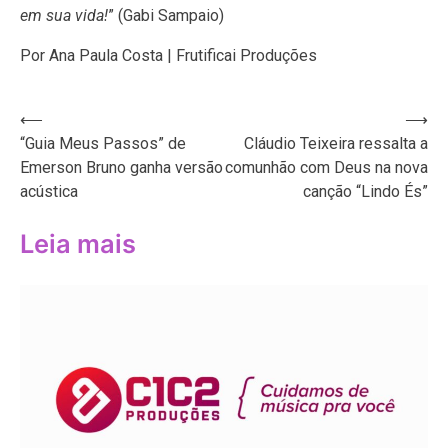
em sua vida!
” (Gabi Sampaio)
Por Ana Paula Costa | Frutificai Produções
Navegação
⟵
⟶
“Guia Meus Passos” de
Cláudio Teixeira ressalta a
de
Emerson Bruno ganha versão
comunhão com Deus na nova
Post
acústica
canção “Lindo És”
Leia mais