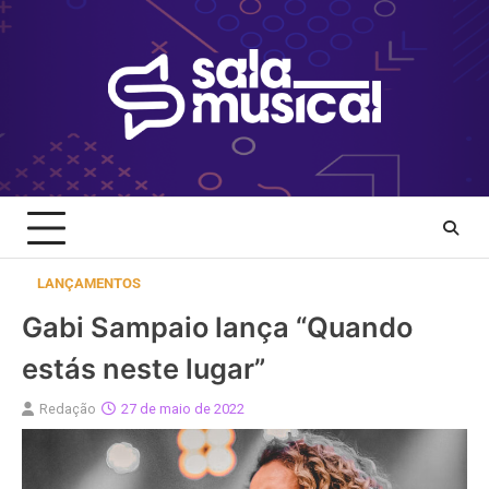
Skip
to
content
LANÇAMENTOS
Gabi Sampaio lança “Quando
estás neste lugar”
Redação
27 de maio de 2022