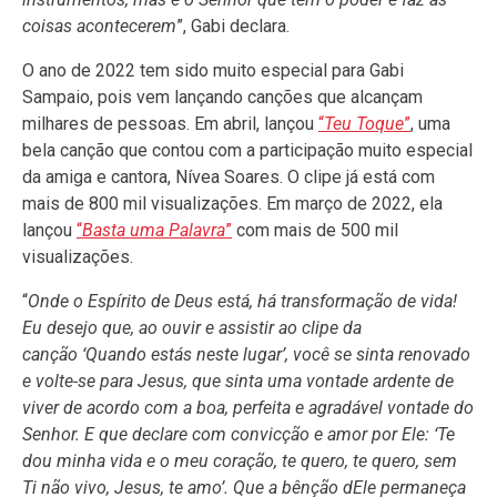
coisas acontecerem
”, Gabi declara.
O ano de 2022 tem sido muito especial para Gabi
Sampaio, pois vem lançando canções que alcançam
milhares de pessoas. Em abril, lançou
“
Teu Toque
”
, uma
bela canção que contou com a participação muito especial
da amiga e cantora, Nívea Soares. O clipe já está com
mais de 800 mil visualizações. Em março de 2022, ela
lançou
“
Basta uma Palavra
”
com mais de 500 mil
visualizações.
“
Onde o Espírito de Deus está, há transformação de vida!
Eu desejo que, ao ouvir e assistir ao clipe da
canção
‘Quando estás neste lugar’, você se sinta renovado
e volte-se para Jesus,
que sinta uma vontade ardente de
viver de acordo com a boa, perfeita e agradável vontade do
Senhor. E que declare com convicção e amor por Ele: ‘Te
dou minha vida e o meu coração, te quero, te quero, sem
Ti não vivo, Jesus, te amo’. Que a bênção dEle permaneça