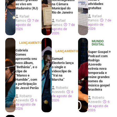
atividades
ao vivo em
na Câmara
gratuitas
Madureira (RJ)
Municipal do
Rio de Janeiro
Rafael
Rafael
Ramos
7 de
Ramos
7 de
Rafael
agosto de
agosto de
Ramos
7 de
2026
2026
agosto de
2026
MUNDO
LANÇAMENTOS
DIGITAL
Gabriela
LANÇAMENTOS
Super Gospel +
Gomes
Podcast com
apresenta seu
Samuel
Rodrigo
novo álbum,
Eleoterio lança
Azevedo
“Bethânia”, e o
o single e
estreia nova
clipe de
videoclipe de
temporada e
“Manso e
“Vai na
reúne grandes
Humilde”, com
Marcha”
nomes da
a participação
música gospel
Roberto
de Jessé Perão
brasileira
Azevedo
6
Roberto
de agosto de
Roberto
Azevedo
6
2026
Azevedo
6
de agosto de
de agosto de
2026
2026