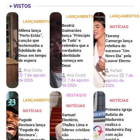
+ VISTOS
LANÇAMENTOS
LANÇAMENTOS
LANÇAMENTOS
Beatriz
NOTÍCIAS
Milena lança
Guimarães
“Perto Estás”,
lança “Princípio
Tawany
canção que
de Tudo” e
Camargo lança
testemunha a
relembra que a
releitura do
fidelidade de
verdadeira
sucesso “Um
Deus em tempo
identidade
Novo Dia” pela
de espera
começa em
Louvor Eterno
Deus
Ana Costa
Rafael
7 de agosto
Ana Costa
Ramos
7 de
de 2026
7 de agosto
agosto de
de 2026
2026
DESTAQUE
LANÇAMENTOS
NOTÍCIAS
NOTÍCIAS
Primeira Igreja
NOTÍCIAS
Batista de
Samuel
Madureira
Pagode
Eleotério,
realiza o
Restaura lança
Thalles Lima e
Madureira Day
“Pagode do
líderes cristãos
com ação
Restaura”,
são
social e
álbum gravado
homenageados