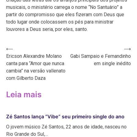
musicais, o ministério carrega o nome “No Santuário” a
partir do compromisso que eles fizeram com Deus que
todo lugar onde colocassem os pés para ministrar
louvores a Deus seria, por eles, santo.
Navegação
⟵
⟶
Ericson Alexandre Molano
Gabi Sampaio e Fernandinho
de
canta para “Amor que nunca
em single inédito
Post
cambia” na versão vallenato
com Gilberto Daza
Leia mais
Zé Santos lança “Vibe” seu primeiro single do ano
O jovem músico Zé Santos, 22 anos de idade, nasceu no
Rio Grande do Sul,…