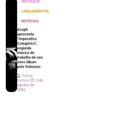
DESTAQUE
LANÇAMENTOS
NOTÍCIAS
Asaph
apresenta
“Imperativo
Categórico”,
segunda
música de
trabalho de seu
novo álbum
pela Onimusic
Rafael
Ramos
5 de
agosto de
2026