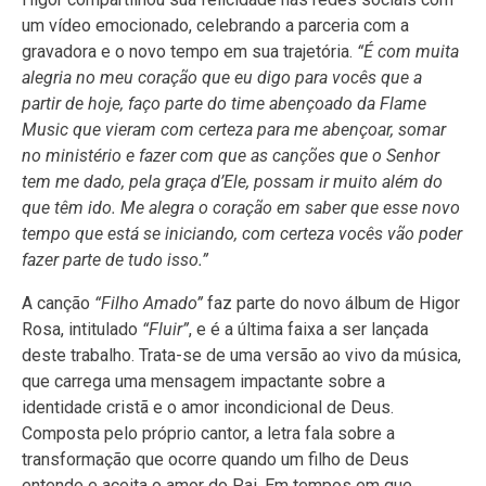
um vídeo emocionado, celebrando a parceria com a
gravadora e o novo tempo em sua trajetória.
“É com muita
alegria no meu coração que eu digo para vocês que a
partir de hoje, faço parte do time abençoado da Flame
Music que vieram com certeza para me abençoar, somar
no ministério e fazer com que as canções que o Senhor
tem me dado, pela graça d’Ele, possam ir muito além do
que têm ido. Me alegra o coração em saber que esse novo
tempo que está se iniciando, com certeza vocês vão poder
fazer parte de tudo isso.”
A canção
“Filho Amado”
faz parte do novo álbum de Higor
Rosa, intitulado
“Fluir”
, e é a última faixa a ser lançada
deste trabalho. Trata-se de uma versão ao vivo da música,
que carrega uma mensagem impactante sobre a
identidade cristã e o amor incondicional de Deus.
Composta pelo próprio cantor, a letra fala sobre a
transformação que ocorre quando um filho de Deus
entende e aceita o amor do Pai. Em tempos em que