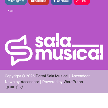
Instagram
YouTube
Facebook
Tiktok
Kwai
Copyright © 2026
Portal Sala Musical
| Ascendoor
News by
Ascendoor
| Powered by
WordPress
.
Instagram
YouTube
Facebook
Tiktok
Kwai