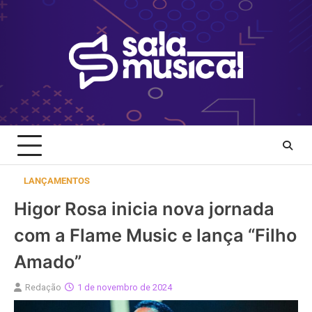
Skip
to
content
LANÇAMENTOS
Higor Rosa inicia nova jornada
com a Flame Music e lança “Filho
Amado”
Redação
1 de novembro de 2024