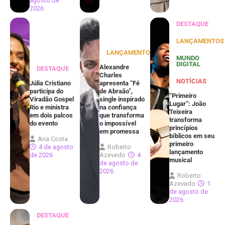
agosto de
2026
DESTAQUE
LANÇAMENTOS
LANÇAMENTOS
MUNDO
DIGITAL
Alexandre
DESTAQUE
Charles
NOTÍCIAS
Júlia Cristiano
apresenta “Fé
participa do
de Abraão”,
“Primeiro
Viradão Gospel
single inspirado
Lugar”: João
Rio e ministra
na confiança
Teixeira
em dois palcos
que transforma
transforma
do evento
o impossível
princípios
em promessa
bíblicos em seu
Ana Costa
primeiro
4 de agosto
Roberto
lançamento
de 2026
Azevedo
4
musical
de agosto de
2026
Roberto
Azevedo
1
de agosto de
2026
DESTAQUE