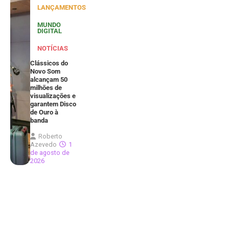
LANÇAMENTOS
MUNDO
DIGITAL
NOTÍCIAS
Clássicos do
Novo Som
alcançam 50
milhões de
visualizações e
garantem Disco
de Ouro à
banda
Roberto
Azevedo
1
de agosto de
2026