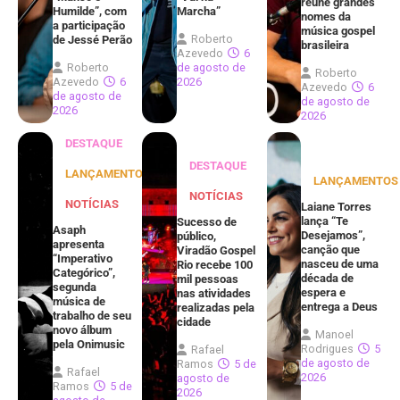
reúne grandes
Humilde”, com
Marcha”
nomes da
a participação
música gospel
Roberto
de Jessé Perão
brasileira
Azevedo
6
Roberto
de agosto de
Roberto
Azevedo
6
2026
Azevedo
6
de agosto de
de agosto de
2026
2026
DESTAQUE
DESTAQUE
LANÇAMENTOS
LANÇAMENTOS
NOTÍCIAS
NOTÍCIAS
Laiane Torres
lança “Te
Sucesso de
Asaph
Desejamos”,
público,
apresenta
canção que
Viradão Gospel
“Imperativo
nasceu de uma
Rio recebe 100
Categórico”,
década de
mil pessoas
segunda
espera e
nas atividades
música de
entrega a Deus
realizadas pela
trabalho de seu
cidade
novo álbum
Manoel
pela Onimusic
Rodrigues
5
Rafael
de agosto de
Ramos
5 de
Rafael
2026
agosto de
Ramos
5 de
2026