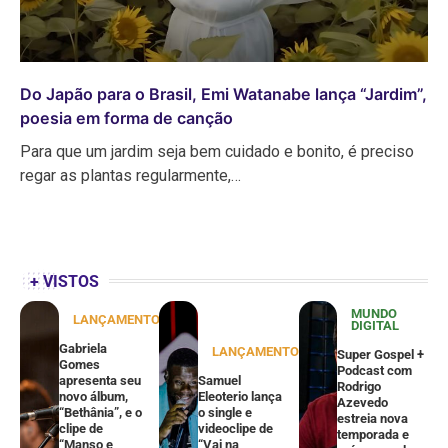
Do Japão para o Brasil, Emi Watanabe lança “Jardim”,
poesia em forma de canção
Para que um jardim seja bem cuidado e bonito, é preciso
regar as plantas regularmente,…
+ VISTOS
MUNDO
LANÇAMENTOS
DIGITAL
Gabriela
LANÇAMENTOS
Super Gospel +
Gomes
Podcast com
apresenta seu
Samuel
Rodrigo
novo álbum,
Eleoterio lança
Azevedo
“Bethânia”, e o
o single e
estreia nova
clipe de
videoclipe de
temporada e
“Manso e
“Vai na