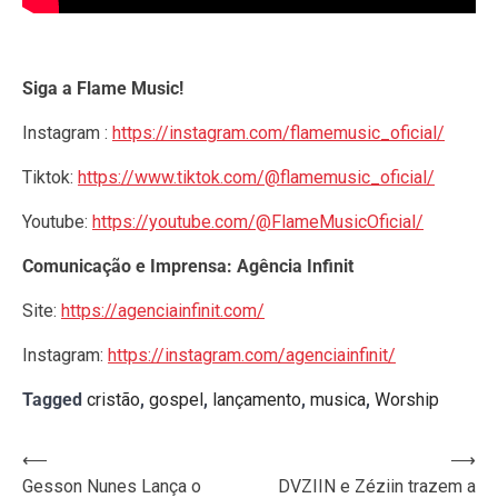
Siga a Flame Music!
Instagram :
https://instagram.com/flamemusic_oficial/
Tiktok:
https://www.tiktok.com/@flamemusic_oficial/
Youtube:
https://youtube.com/@FlameMusicOficial/
Comunicação e Imprensa: Agência Infinit
Site:
https://agenciainfinit.com/
Instagram:
https://instagram.com/agenciainfinit/
Tagged
cristão
,
gospel
,
lançamento
,
musica
,
Worship
Navegação
⟵
⟶
Gesson Nunes Lança o
DVZIIN e Zéziin trazem a
de