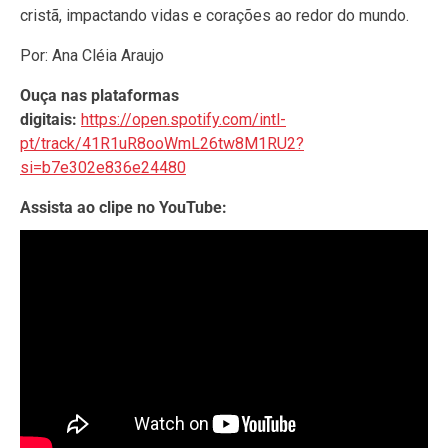
cristã, impactando vidas e corações ao redor do mundo.
Por: Ana Cléia Araujo
Ouça nas plataformas
digitais:
https://open.spotify.com/intl-
pt/track/41R1uR8ooWmL26tw8M1RU2?
si=b7e302e836e24480
Assista ao clipe no YouTube: