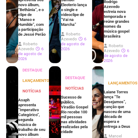
Rodrigo
novo álbum,
Eleoterio lança
Azevedo
“Bethânia”, e o
o single e
estreia nova
clipe de
videoclipe de
temporada e
“Manso e
“Vai na
reúne grandes
Humilde”, com
Marcha”
nomes da
a participação
música gospel
Roberto
de Jessé Perão
brasileira
Azevedo
6
Roberto
de agosto de
Roberto
Azevedo
6
2026
Azevedo
6
de agosto de
de agosto de
2026
2026
DESTAQUE
DESTAQUE
LANÇAMENTOS
LANÇAMENTOS
NOTÍCIAS
NOTÍCIAS
Laiane Torres
lança “Te
Sucesso de
Asaph
Desejamos”,
público,
apresenta
canção que
Viradão Gospel
“Imperativo
nasceu de uma
Rio recebe 100
Categórico”,
década de
mil pessoas
segunda
espera e
nas atividades
música de
entrega a Deus
realizadas pela
trabalho de seu
cidade
novo álbum
Manoel