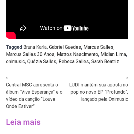
Tagged
Bruna Karla
,
Gabriel Guedes
,
Marcus Salles
,
Marcus Salles 30 Anos
,
Mattos Nascimento
,
Midian Lima
,
onimusic
,
Quézia Salles
,
Rebeca Salles
,
Sarah Beatriz
Navegação
⟵
⟶
Central MSC apresenta o
LUDI mantém sua aposta no
de
álbum “Viva Esperança” e o
pop no novo EP “Profundo”,
Post
vídeo da canção “Louve
lançado pela Onimusic
Onde Estiver”
Leia mais