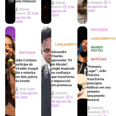
pela Onimusic
Rodrigues
5
Rafael
de agosto de
Ramos
5 de
Rafael
2026
agosto de
Ramos
5 de
2026
agosto de
2026
DESTAQUE
LANÇAMENTOS
LANÇAMENTOS
MUNDO
DIGITAL
Alexandre
DESTAQUE
Charles
NOTÍCIAS
Júlia Cristiano
apresenta “Fé
participa do
de Abraão”,
“Primeiro
Viradão Gospel
single inspirado
Lugar”: João
Rio e ministra
na confiança
Teixeira
em dois palcos
que transforma
transforma
do evento
o impossível
princípios
em promessa
bíblicos em seu
Ana Costa
primeiro
4 de agosto
Roberto
lançamento
de 2026
Azevedo
4
musical
de agosto de
2026
Roberto
Azevedo
1