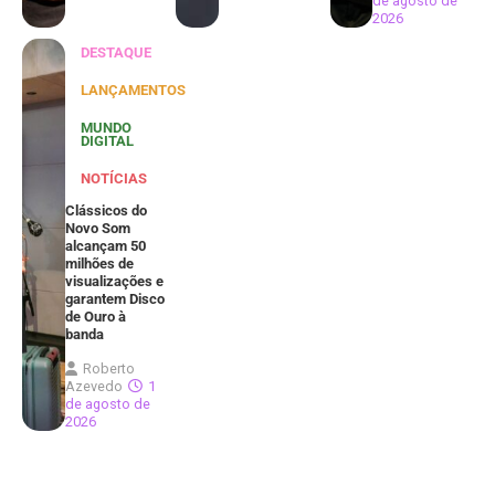
de agosto de
2026
DESTAQUE
LANÇAMENTOS
MUNDO
DIGITAL
NOTÍCIAS
Clássicos do
Novo Som
alcançam 50
milhões de
visualizações e
garantem Disco
de Ouro à
banda
Roberto
Azevedo
1
de agosto de
2026