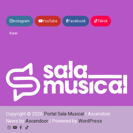
Instagram
YouTube
Facebook
Tiktok
Kwai
Copyright © 2026
Portal Sala Musical
| Ascendoor
News by
Ascendoor
| Powered by
WordPress
.
Instagram
YouTube
Facebook
Tiktok
Kwai