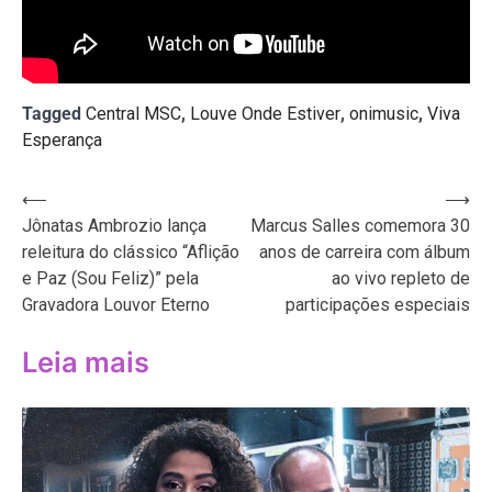
Tagged
Central MSC
,
Louve Onde Estiver
,
onimusic
,
Viva
Esperança
Navegação
⟵
⟶
Jônatas Ambrozio lança
Marcus Salles comemora 30
de
releitura do clássico “Aflição
anos de carreira com álbum
Post
e Paz (Sou Feliz)” pela
ao vivo repleto de
Gravadora Louvor Eterno
participações especiais
Leia mais