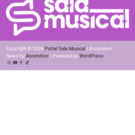
Copyright © 2026
Portal Sala Musical
| Ascendoor
News by
Ascendoor
| Powered by
WordPress
.
Instagram
YouTube
Facebook
Tiktok
Kwai