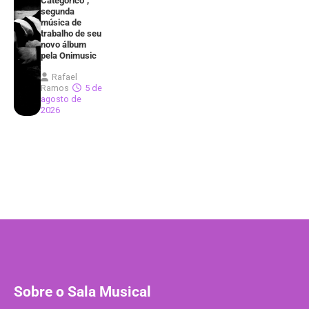
Categórico”,
segunda
música de
trabalho de seu
novo álbum
pela Onimusic
Rafael
Ramos
5 de
agosto de
2026
Sobre o Sala Musical