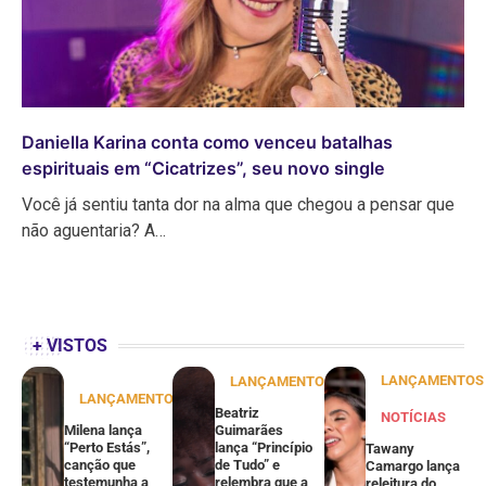
Daniella Karina conta como venceu batalhas
espirituais em “Cicatrizes”, seu novo single
Você já sentiu tanta dor na alma que chegou a pensar que
não aguentaria? A…
+ VISTOS
LANÇAMENTOS
LANÇAMENTOS
LANÇAMENTOS
Beatriz
NOTÍCIAS
Milena lança
Guimarães
“Perto Estás”,
lança “Princípio
Tawany
canção que
de Tudo” e
Camargo lança
testemunha a
relembra que a
releitura do