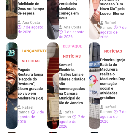
fidelidade de
verdadeira
sucesso “Um
Deus em tempo
identidade
Novo Dia” pela
de espera
começa em
Louvor Eterno
Deus
Ana Costa
Rafael
7 de agosto
Ana Costa
Ramos
7 de
de 2026
7 de agosto
agosto de
de 2026
2026
DESTAQUE
LANÇAMENTOS
NOTÍCIAS
NOTÍCIAS
Primeira Igreja
NOTÍCIAS
Batista de
Samuel
Madureira
Pagode
Eleotério,
realiza o
Restaura lança
Thalles Lima e
Madureira Day
“Pagode do
líderes cristãos
com ação
Restaura”,
são
social e
álbum gravado
homenageados
atividades
ao vivo em
na Câmara
gratuitas
Madureira (RJ)
Municipal do
Rio de Janeiro
Rafael
Rafael
Ramos
7 de
Ramos
7 de
Rafael
agosto de
agosto de
Ramos
7 de
2026
2026
agosto de
2026