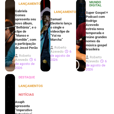
MUNDO
LANÇAMENTOS
DIGITAL
Gabriela
LANÇAMENTOS
Super Gospel +
Gomes
Podcast com
apresenta seu
Samuel
Rodrigo
novo álbum,
Eleoterio lança
Azevedo
“Bethânia”, e o
o single e
estreia nova
clipe de
videoclipe de
temporada e
“Manso e
“Vai na
reúne grandes
Humilde”, com
Marcha”
nomes da
a participação
música gospel
Roberto
de Jessé Perão
brasileira
Azevedo
6
Roberto
de agosto de
Roberto
Azevedo
6
2026
Azevedo
6
de agosto de
de agosto de
2026
2026
DESTAQUE
LANÇAMENTOS
NOTÍCIAS
Asaph
apresenta
“Imperativo