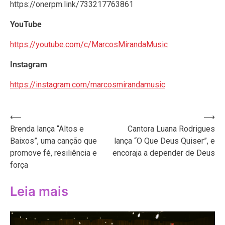
https://onerpm.link/733217763861
YouTube
https://youtube.com/c/MarcosMirandaMusic
Instagram
https://instagram.com/marcosmirandamusic
Navegação
⟵
⟶
Brenda lança “Altos e
Cantora Luana Rodrigues
de
Baixos”, uma canção que
lança “O Que Deus Quiser”, e
Post
promove fé, resiliência e
encoraja a depender de Deus
força
Leia mais