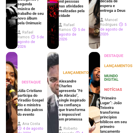
década de
mil pessoas
segunda
espera e
nas atividades
música de
entrega a Deus
realizadas pela
trabalho de seu
cidade
novo álbum
Manoel
pela Onimusic
Rodrigues
5
Rafael
de agosto de
Ramos
5 de
Rafael
2026
agosto de
Ramos
5 de
2026
agosto de
2026
DESTAQUE
LANÇAMENTOS
LANÇAMENTOS
MUNDO
DIGITAL
Alexandre
DESTAQUE
Charles
NOTÍCIAS
Júlia Cristiano
apresenta “Fé
participa do
de Abraão”,
“Primeiro
Viradão Gospel
single inspirado
Lugar”: João
Rio e ministra
na confiança
Teixeira
em dois palcos
que transforma
transforma
do evento
o impossível
princípios
em promessa
bíblicos em seu
Ana Costa
primeiro
4 de agosto
Roberto
lançamento