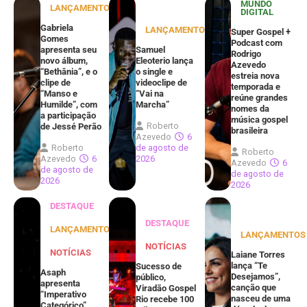
MUNDO
LANÇAMENTOS
DIGITAL
Gabriela
LANÇAMENTOS
Super Gospel +
Gomes
Podcast com
apresenta seu
Samuel
Rodrigo
novo álbum,
Eleoterio lança
Azevedo
“Bethânia”, e o
o single e
estreia nova
clipe de
videoclipe de
temporada e
“Manso e
“Vai na
reúne grandes
Humilde”, com
Marcha”
nomes da
a participação
música gospel
Roberto
de Jessé Perão
brasileira
Azevedo
6
Roberto
de agosto de
Roberto
Azevedo
6
2026
Azevedo
6
de agosto de
de agosto de
2026
2026
DESTAQUE
DESTAQUE
LANÇAMENTOS
LANÇAMENTOS
NOTÍCIAS
NOTÍCIAS
Laiane Torres
lança “Te
Sucesso de
Asaph
Desejamos”,
público,
apresenta
canção que
Viradão Gospel
“Imperativo
nasceu de uma
Rio recebe 100
Categórico”,