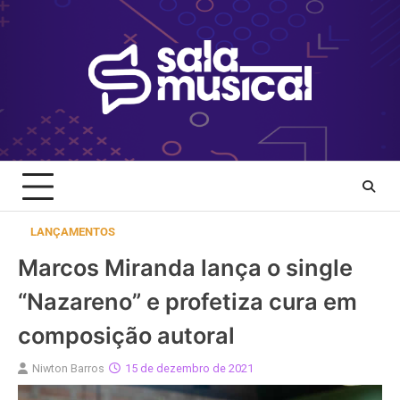
Skip
to
content
LANÇAMENTOS
Marcos Miranda lança o single
“Nazareno” e profetiza cura em
composição autoral
Niwton Barros
15 de dezembro de 2021