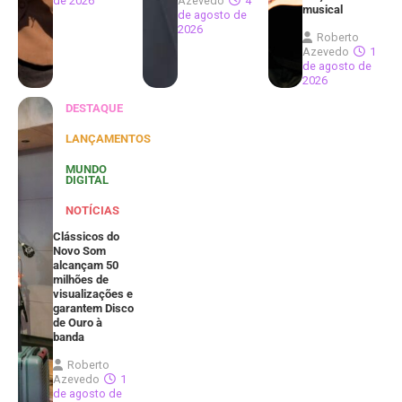
de 2026
Azevedo
4
musical
de agosto de
2026
Roberto
Azevedo
1
de agosto de
2026
DESTAQUE
LANÇAMENTOS
MUNDO
DIGITAL
NOTÍCIAS
Clássicos do
Novo Som
alcançam 50
milhões de
visualizações e
garantem Disco
de Ouro à
banda
Roberto
Azevedo
1
de agosto de