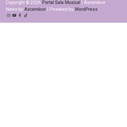
Copyright © 2026
Portal Sala Musical
| Ascendoor
News by
Ascendoor
| Powered by
WordPress
.
Instagram
YouTube
Facebook
Tiktok
Kwai