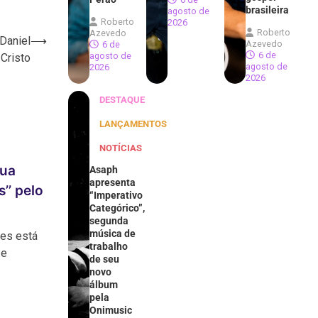
brasileira
agosto de
Roberto
2026
Roberto
Azevedo
 Daniel
⟶
Azevedo
6 de
6 de
agosto de
Cristo
agosto de
2026
2026
DESTAQUE
LANÇAMENTOS
NOTÍCIAS
sua
Asaph
apresenta
’’ pelo
“Imperativo
Categórico”,
segunda
música de
ues está
trabalho
 e
de seu
novo
álbum
pela
Onimusic