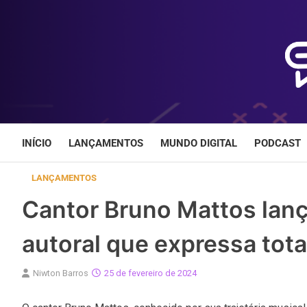
Skip
to
content
INÍCIO
LANÇAMENTOS
MUNDO DIGITAL
PODCAST
LANÇAMENTOS
Cantor Bruno Mattos lanç
autoral que expressa tot
Niwton Barros
25 de fevereiro de 2024