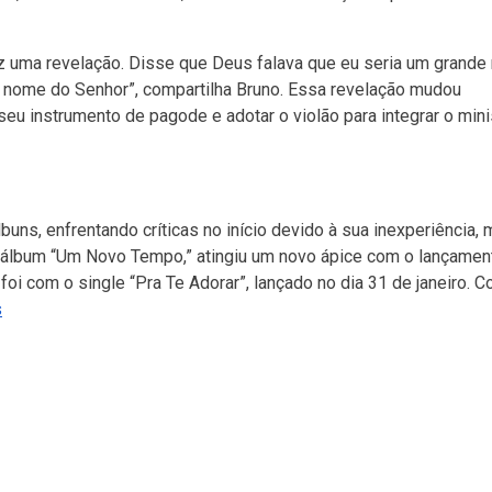
fez uma revelação. Disse que Deus falava que eu seria um grande
o nome do Senhor”, compartilha Bruno. Essa revelação mudou
eu instrumento de pagode e adotar o violão para integrar o mini
uns, enfrentando críticas no início devido à sua inexperiência,
o álbum “Um Novo Tempo,” atingiu um novo ápice com o lançamen
oi com o single “Pra Te Adorar”, lançado no dia 31 de janeiro. Co
s