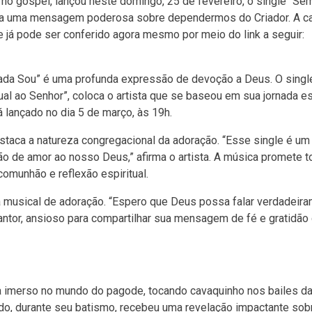
l no gospel, lançou neste domingo, 25 de fevereiro, o single “Se
ega uma mensagem poderosa sobre dependermos do Criador. A ca
 já pode ser conferido agora mesmo por meio do link a seguir:
Nada Sou” é uma profunda expressão de devoção a Deus. O singl
l ao Senhor”, coloca o artista que se baseou em sua jornada esp
á lançado no dia 5 de março, às 19h.
staca a natureza congregacional da adoração. “Esse single é um 
o de amor ao nosso Deus,” afirma o artista. A música promete t
omunhão e reflexão espiritual.
a musical de adoração. “Espero que Deus possa falar verdadeir
cantor, ansioso para compartilhar sua mensagem de fé e gratidão
 imerso no mundo do pagode, tocando cavaquinho nos bailes da
ando, durante seu batismo, recebeu uma revelação impactante sob