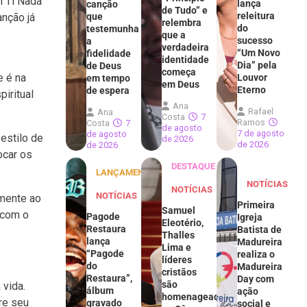
m Ti Nada
lança
canção
de Tudo” e
releitura
nção já
que
relembra
do
testemunha
que a
sucesso
a
verdadeira
“Um Novo
fidelidade
identidade
Dia” pela
de Deus
começa
e é na
Louvor
em tempo
em Deus
Eterno
de espera
iritual
Ana
Rafael
Ana
Costa
7
Ramos
Costa
7
de agosto
7 de agosto
de agosto
estilo de
de 2026
de 2026
de 2026
ocar os
DESTAQUE
LANÇAMENTOS
NOTÍCIAS
NOTÍCIAS
NOTÍCIAS
amente ao
Primeira
Samuel
 com o
Pagode
Igreja
Eleotério,
Restaura
Batista de
Thalles
lança
Madureira
Lima e
“Pagode
realiza o
líderes
do
Madureira
cristãos
Restaura”,
Day com
são
 vida.
álbum
ação
homenageados
re seu
gravado
social e