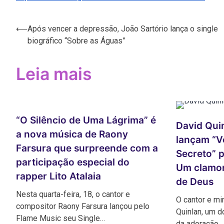
Navegação
⟵
Após vencer a depressão, João Sartório lança o single
biográfico “Sobre as Águas”
de
Post
Leia mais
“O Silêncio de Uma Lágrima” é
David Qui
a nova música de Raony
lançam “V
Farsura que surpreende com a
Secreto” p
participação especial do
Um clamor
rapper Lito Atalaia
de Deus
Nesta quarta-feira, 18, o cantor e
O cantor e mi
compositor Raony Farsura lançou pelo
Quinlan, um 
Flame Music seu Single…
da adoração…