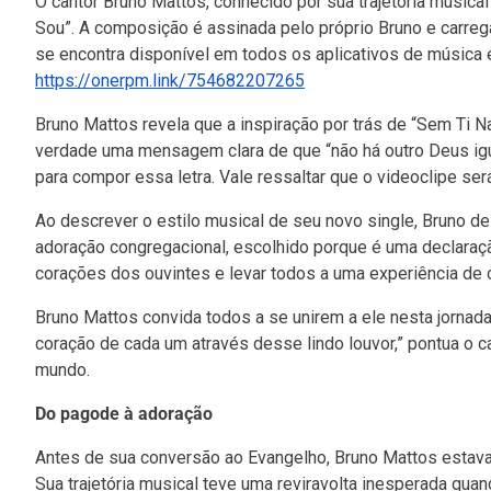
O cantor Bruno Mattos, conhecido por sua trajetória musica
Sou”. A composição é assinada pelo próprio Bruno e carr
se encontra disponível em todos os aplicativos de música e
https://onerpm.link/754682207265
Bruno Mattos revela que a inspiração por trás de “Sem Ti 
verdade uma mensagem clara de que “não há outro Deus igua
para compor essa letra. Vale ressaltar que o videoclipe ser
Ao descrever o estilo musical de seu novo single, Bruno de
adoração congregacional, escolhido porque é uma declaraçã
corações dos ouvintes e levar todos a uma experiência de c
Bruno Mattos convida todos a se unirem a ele nesta jornad
coração de cada um através desse lindo louvor,” pontua o 
mundo.
Do pagode à adoração
Antes de sua conversão ao Evangelho, Bruno Mattos estava
Sua trajetória musical teve uma reviravolta inesperada qu