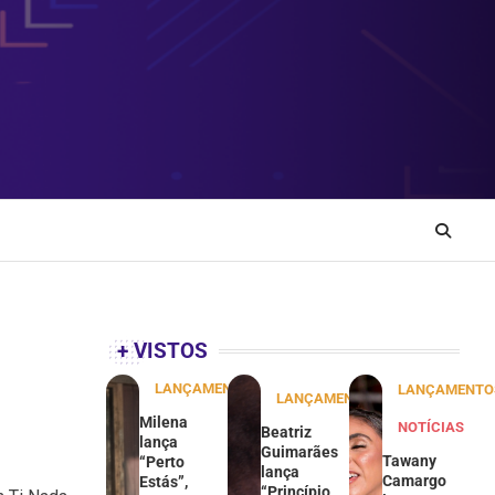
+ VISTOS
LANÇAMENTOS
LANÇAMENTO
LANÇAMENTOS
Milena
NOTÍCIAS
Beatriz
lança
Guimarães
Tawany
“Perto
lança
Camargo
Estás”,
“Princípio