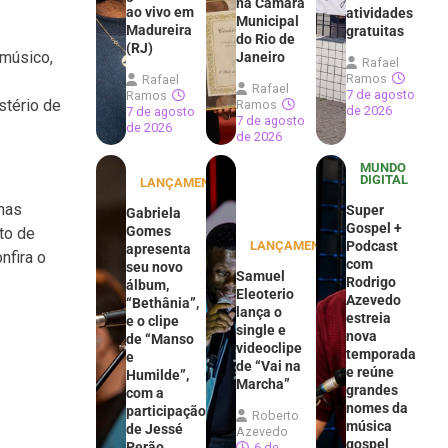
na Câmara
ao vivo em
atividades
Municipal
Madureira
gratuitas
do Rio de
(RJ)
 músico,
Janeiro
Rafael
Ramos
Rafael
Rafael
7 de agosto
Ramos
stério de
Ramos
de 2026
7 de agosto
7 de agosto
de 2026
de 2026
MUNDO
DIGITAL
LANÇAMENTOS
 mas
Super
Gabriela
Gospel +
Gomes
to de
LANÇAMENTOS
Podcast
apresenta
nfira o
com
seu novo
Samuel
Rodrigo
álbum,
Eleoterio
Azevedo
“Bethânia”,
lança o
estreia
e o clipe
single e
nova
de “Manso
videoclipe
temporada
e
de “Vai na
e reúne
Humilde”,
Marcha”
grandes
com a
nomes da
participação
Roberto
música
de Jessé
Azevedo
gospel
Perão
6 de