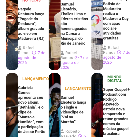
NOTÍCIAS
Batista de
Samuel
Madureira
Pagode
Eleotério,
realiza o
Restaura lança
Thalles Lima e
Madureira Day
“Pagode do
líderes cristãos
com ação
Restaura”,
são
social e
álbum gravado
homenageados
atividades
ao vivo em
na Câmara
gratuitas
Madureira (RJ)
Municipal do
Rio de Janeiro
Rafael
Rafael
Ramos
7 de
Ramos
7 de
Rafael
agosto de
agosto de
Ramos
7 de
2026
2026
agosto de
2026
MUNDO
LANÇAMENTOS
DIGITAL
Gabriela
LANÇAMENTOS
Super Gospel +
Gomes
Podcast com
apresenta seu
Samuel
Rodrigo
novo álbum,
Eleoterio lança
Azevedo
“Bethânia”, e o
o single e
estreia nova
clipe de
videoclipe de
temporada e
“Manso e
“Vai na
reúne grandes
Humilde”, com
Marcha”
nomes da
a participação
música gospel
Roberto
de Jessé Perão
brasileira
Azevedo
6