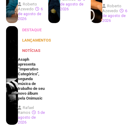
Roberto
de agosto de
Roberto
Azevedo
6
2026
Azevedo
6
de agosto de
de agosto de
2026
2026
DESTAQUE
LANÇAMENTOS
NOTÍCIAS
Asaph
apresenta
“Imperativo
Categórico”,
segunda
música de
trabalho de seu
novo álbum
pela Onimusic
Rafael
Ramos
5 de
agosto de
2026