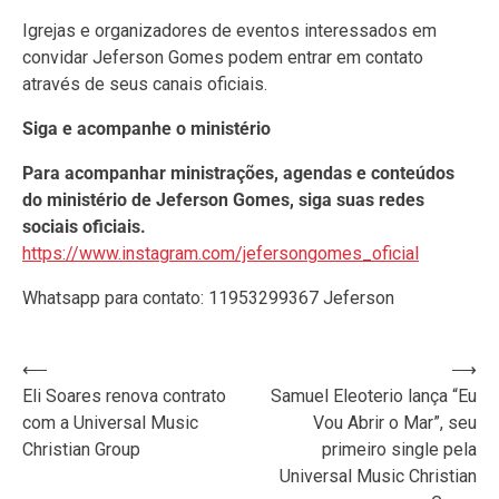
Igrejas e organizadores de eventos interessados em
convidar Jeferson Gomes podem entrar em contato
através de seus canais oficiais.
Siga e acompanhe o ministério
Para acompanhar ministrações, agendas e conteúdos
do ministério de Jeferson Gomes, siga suas redes
sociais oficiais.
https://www.instagram.com/jefersongomes_oficial
Whatsapp para contato: 11953299367 Jeferson
Navegação
⟵
⟶
Eli Soares renova contrato
Samuel Eleoterio lança “Eu
de
com a Universal Music
Vou Abrir o Mar”, seu
Post
Christian Group
primeiro single pela
Universal Music Christian