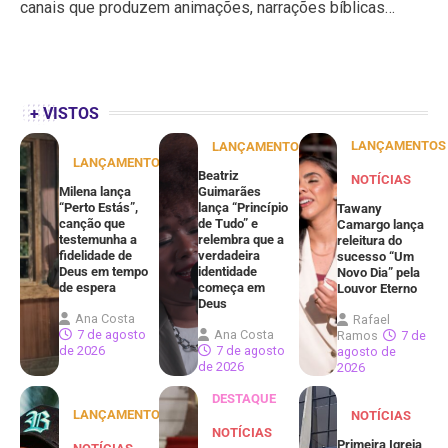
canais que produzem animações, narrações bíblicas…
+ VISTOS
LANÇAMENTOS
LANÇAMENTOS
LANÇAMENTOS
Beatriz
NOTÍCIAS
Milena lança
Guimarães
“Perto Estás”,
lança “Princípio
Tawany
canção que
de Tudo” e
Camargo lança
testemunha a
relembra que a
releitura do
fidelidade de
verdadeira
sucesso “Um
Deus em tempo
identidade
Novo Dia” pela
de espera
começa em
Louvor Eterno
Deus
Ana Costa
Rafael
7 de agosto
Ana Costa
Ramos
7 de
de 2026
7 de agosto
agosto de
de 2026
2026
DESTAQUE
LANÇAMENTOS
NOTÍCIAS
NOTÍCIAS
Primeira Igreja