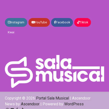
Instagram
YouTube
Facebook
Tiktok
Kwai
Copyright © 2026
Portal Sala Musical
| Ascendoor
News by
Ascendoor
| Powered by
WordPress
.