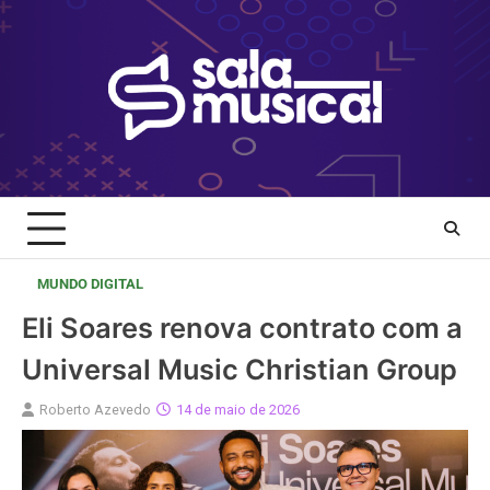
Skip
to
content
MUNDO DIGITAL
Eli Soares renova contrato com a
Universal Music Christian Group
Roberto Azevedo
14 de maio de 2026