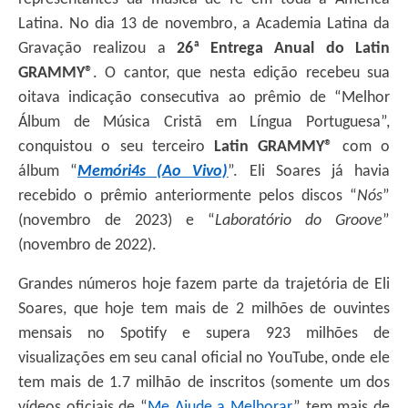
Latina. No dia 13 de novembro, a Academia Latina da
Gravação realizou a
26ª Entrega Anual do Latin
GRAMMY®
. O cantor, que nesta edição recebeu sua
oitava indicação consecutiva ao prêmio de “Melhor
Álbum de Música Cristã em Língua Portuguesa”,
conquistou o seu terceiro
Latin GRAMMY®
com o
álbum
“
Memóri4s (Ao Vivo)
”. Eli Soares já havia
recebido o prêmio anteriormente pelos discos
“
Nós
”
(novembro de 2023) e “
Laboratório do Groove
”
(novembro de 2022).
Grandes números hoje fazem parte da trajetória de Eli
Soares, que hoje tem mais de 2 milhões de ouvintes
mensais no Spotify e supera 923 milhões de
visualizações em seu canal oficial no YouTube, onde ele
tem mais de 1.7 milhão de inscritos (somente um dos
vídeos oficiais de “
Me Ajude a Melhorar
” tem mais de