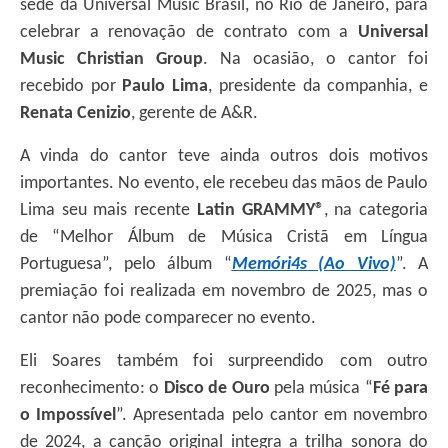
sede da Universal Music Brasil, no Rio de Janeiro, para
celebrar a renovação de contrato com a
Universal
Music Christian Group
. Na ocasião, o cantor foi
recebido por
Paulo Lima
, presidente da companhia, e
Renata Cenizio
, gerente de A&R.
A vinda do cantor teve ainda outros dois motivos
importantes. No evento, ele recebeu das mãos de Paulo
Lima seu mais recente
Latin GRAMMY®
, na categoria
de “Melhor Álbum de Música Cristã em Língua
Portuguesa”, pelo álbum
“
Memóri4s (Ao Vivo)
”
. A
premiação foi realizada em novembro de 2025, mas o
cantor não pode comparecer no evento.
Eli Soares também foi surpreendido com outro
reconhecimento: o
Disco de Ouro
pela música “
Fé para
o Impossível
”. Apresentada pelo cantor em novembro
de 2024, a canção original integra a trilha sonora do