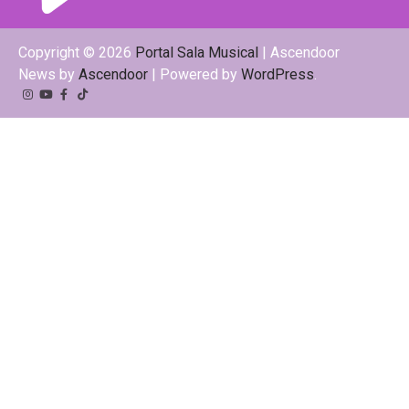
Copyright © 2026
Portal Sala Musical
| Ascendoor
News by
Ascendoor
| Powered by
WordPress
.
Instagram
YouTube
Facebook
Tiktok
Kwai