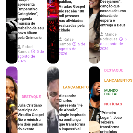
Desejamos”,
público,
apresenta
canção que
Viradão Gospel
“Imperativo
nasceu de uma
Rio recebe 100
Categórico”,
década de
mil pessoas
segunda
espera e
nas atividades
música de
entrega a Deus
realizadas pela
trabalho de seu
cidade
novo álbum
Manoel
pela Onimusic
Rodrigues
5
Rafael
de agosto de
Ramos
5 de
Rafael
2026
agosto de
Ramos
5 de
2026
agosto de
2026
DESTAQUE
LANÇAMENTOS
LANÇAMENTOS
MUNDO
DIGITAL
Alexandre
DESTAQUE
Charles
NOTÍCIAS
Júlia Cristiano
apresenta “Fé
participa do
de Abraão”,
“Primeiro
Viradão Gospel
single inspirado
Lugar”: João
Rio e ministra
na confiança
Teixeira
em dois palcos
que transforma
transforma
do evento
o impossível
princípios