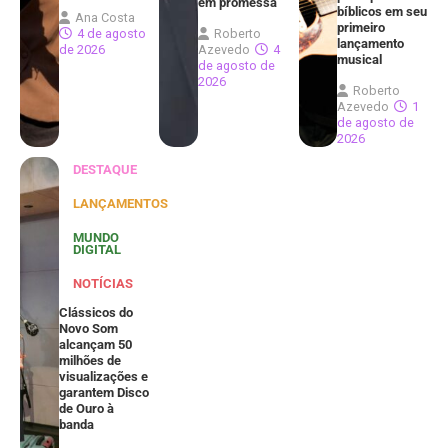
em promessa
bíblicos em seu
Ana Costa
primeiro
4 de agosto
Roberto
lançamento
de 2026
Azevedo
4
musical
de agosto de
2026
Roberto
Azevedo
1
de agosto de
2026
DESTAQUE
LANÇAMENTOS
MUNDO
DIGITAL
NOTÍCIAS
Clássicos do
Novo Som
alcançam 50
milhões de
visualizações e
garantem Disco
de Ouro à
banda