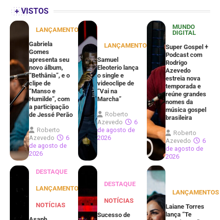
+ VISTOS
MUNDO
LANÇAMENTOS
DIGITAL
Gabriela
LANÇAMENTOS
Super Gospel +
Gomes
Podcast com
apresenta seu
Samuel
Rodrigo
novo álbum,
Eleoterio lança
Azevedo
“Bethânia”, e o
o single e
estreia nova
clipe de
videoclipe de
temporada e
“Manso e
“Vai na
reúne grandes
Humilde”, com
Marcha”
nomes da
a participação
música gospel
Roberto
de Jessé Perão
brasileira
Azevedo
6
Roberto
de agosto de
Roberto
Azevedo
6
2026
Azevedo
6
de agosto de
de agosto de
2026
2026
DESTAQUE
DESTAQUE
LANÇAMENTOS
LANÇAMENTOS
NOTÍCIAS
NOTÍCIAS
Laiane Torres
lança “Te
Sucesso de
Asaph