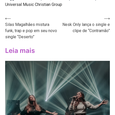
Universal Music Christian Group
Navegação
⟵
⟶
Silas Magalhães mistura
Nesk Only lança o single e
de
funk, trap e pop em seu novo
clipe de “Contramão”
Post
single “Deserto”
Leia mais