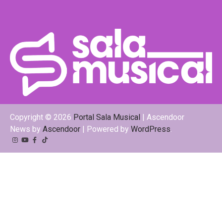
Copyright © 2026
Portal Sala Musical
| Ascendoor
News by
Ascendoor
| Powered by
WordPress
.
Instagram
YouTube
Facebook
Tiktok
Kwai