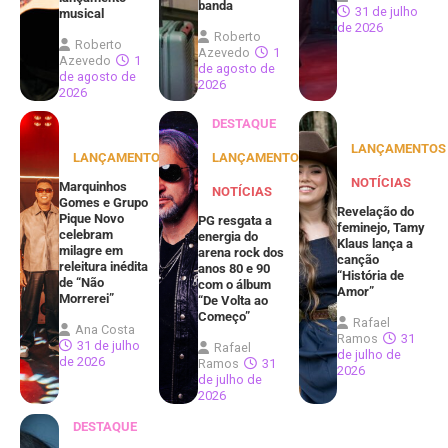
banda
31 de julho
musical
de 2026
Roberto
Roberto
Azevedo
1
Azevedo
1
de agosto de
de agosto de
2026
2026
DESTAQUE
LANÇAMENTOS
LANÇAMENTOS
LANÇAMENTOS
NOTÍCIAS
Marquinhos
NOTÍCIAS
Gomes e Grupo
Revelação do
Pique Novo
PG resgata a
feminejo, Tamy
celebram
energia do
Klaus lança a
milagre em
arena rock dos
canção
releitura inédita
anos 80 e 90
“História de
de “Não
com o álbum
Amor”
Morrerei”
“De Volta ao
Começo”
Rafael
Ana Costa
Ramos
31
31 de julho
Rafael
de julho de
de 2026
Ramos
31
2026
de julho de
2026
DESTAQUE