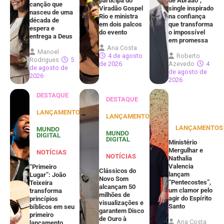
participa do
de Abraão”,
canção que
Viradão Gospel
single inspirado
nasceu de uma
Rio e ministra
na confiança
década de
em dois palcos
que transforma
espera e
do evento
o impossível
entrega a Deus
em promessa
Ana Costa
Manoel
4 de agosto
Roberto
Rodrigues
5
de 2026
Azevedo
4
de agosto de
de agosto de
2026
2026
DESTAQUE
DESTAQUE
LANÇAMENTOS
LANÇAMENTOS
LANÇAMENTOS
MUNDO
MUNDO
DIGITAL
DIGITAL
Ministério
Mergulhar e
NOTÍCIAS
NOTÍCIAS
Nathalia
Valencia
“Primeiro
Clássicos do
lançam
Lugar”: João
Novo Som
“Pentecostes”,
Teixeira
alcançam 50
um clamor pelo
transforma
milhões de
agir do Espírito
princípios
visualizações e
Santo
bíblicos em seu
garantem Disco
primeiro
de Ouro à
Ana Costa
lançamento