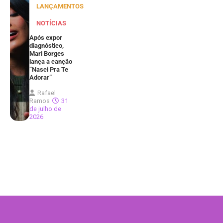
LANÇAMENTOS
NOTÍCIAS
Após expor
diagnóstico,
Mari Borges
lança a canção
“Nasci Pra Te
Adorar”
Rafael
Ramos
31
de julho de
2026