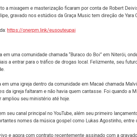
o a mixagem e masterização ficaram por conta de Robert Deivi
pe, gravado nos estúdios da Graça Music tem direção de Yara Ol
ida:
https://onerpm.link/eusouteupai
cia em uma comunidade chamada “Buraco do Boi” em Niterói, ond
ais a entrar para o tráfico de drogas local. Felizmente, seu futur
de.
ria em uma igreja dentro da comunidade em Macaé chamada Malvi
res da igreja faltaram e não havia quem cantasse. Foi quando a M
 ampliou seu ministério até hoje.
em seu canal principal no YouTube, além seu primeiro lançament
ortantes nomes da música gospel como Lukas Agostinho, entre 
 vivo e agora com contrato recentemente assinado com a gravado