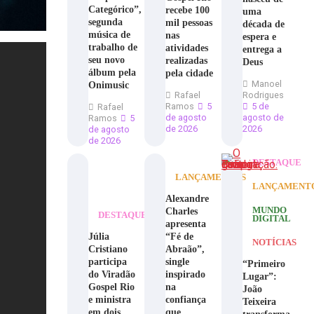
Categórico”,
recebe 100
uma
segunda
mil pessoas
década de
música de
nas
espera e
trabalho de
atividades
entrega a
seu novo
realizadas
Deus
álbum pela
pela cidade
Manoel
Onimusic
Rafael
Rodrigues
Ramos
5
5 de
Rafael
de agosto
agosto de
Ramos
5
de 2026
2026
de agosto
de 2026
DESTAQUE
LANÇAMENTOS
LANÇAMENT
Alexandre
Charles
MUNDO
DESTAQUE
DIGITAL
apresenta
Júlia
“Fé de
NOTÍCIAS
Cristiano
Abraão”,
participa
single
“Primeiro
do Viradão
inspirado
Lugar”:
Gospel Rio
na
João
e ministra
confiança
Teixeira
em dois
que