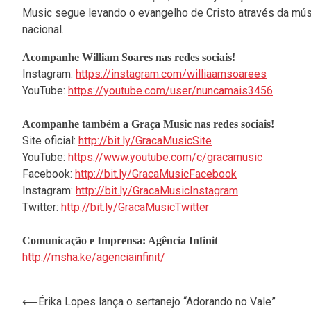
Music segue levando o evangelho de Cristo através da mús
nacional.
Acompanhe William Soares nas redes sociais!
Instagram:
https://instagram.com/williaamsoarees
YouTube:
https://youtube.com/user/nuncamais3456
Acompanhe também a Graça Music nas redes sociais!
Site oficial:
http://bit.ly/GracaMusicSite
YouTube:
https://www.youtube.com/c/gracamusic
Facebook:
http://bit.ly/GracaMusicFacebook
Instagram:
http://bit.ly/GracaMusicInstagram
Twitter:
http://bit.ly/GracaMusicTwitter
Comunicação e Imprensa: Agência Infinit
http://msha.ke/agenciainfinit/
⟵
Érika Lopes lança o sertanejo “Adorando no Vale”
Navegação