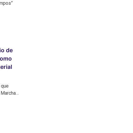
ampos”
io de
como
erial
 que
a Marcha…