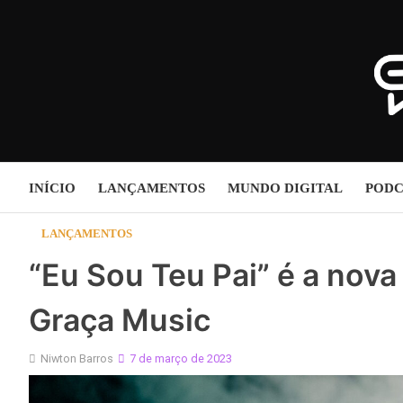
Skip
to
content
INÍCIO
LANÇAMENTOS
MUNDO DIGITAL
PODC
LANÇAMENTOS
“Eu Sou Teu Pai” é a nova
Graça Music
Niwton Barros
7 de março de 2023