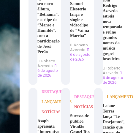
com
seu novo
Samuel
Rodrigo
álbum,
Eleoterio
Azevedo
“Bethânia”,
lança o
estreia
e o clipe de
single e
nova
“Manso e
videoclipe
temporada
Humilde”,
de “Vai na
e reúne
com a
Marcha”
grandes
participação
nomes da
Roberto
de Jessé
música
Azevedo
Perão
gospel
6 de agosto
brasileira
de 2026
Roberto
Azevedo
Roberto
6 de agosto
Azevedo
de 2026
6 de agosto
de 2026
DESTAQUE
DESTAQUE
LANÇAMENT
LANÇAMENTOS
Laiane
NOTÍCIAS
Torres
NOTÍCIAS
Sucesso de
lança “Te
Asaph
público,
Desejamos”,
apresenta
Viradão
canção que
“Imperativo
Gospel Rio
nasceu de