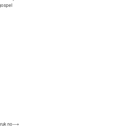
gospel
ruk no
⟶