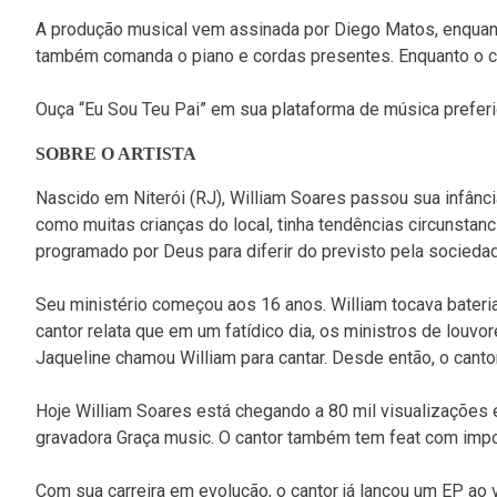
A produção musical vem assinada por Diego Matos, enquant
também comanda o piano e cordas presentes. Enquanto o cli
Ouça “Eu Sou Teu Pai” em sua plataforma de música prefer
SOBRE O ARTISTA
Nascido em Niterói (RJ), William Soares passou sua infân
como muitas crianças do local, tinha tendências circunstanci
programado por Deus para diferir do previsto pela socieda
Seu ministério começou aos 16 anos. William tocava bate
cantor relata que em um fatídico dia, os ministros de louvo
Jaqueline chamou William para cantar. Desde então, o cantor
Hoje William Soares está chegando a 80 mil visualizações 
gravadora Graça music. O cantor também tem feat com imp
Com sua carreira em evolução, o cantor já lançou um EP ao