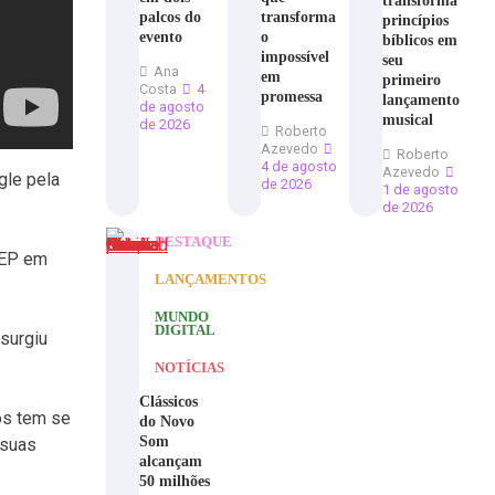
transforma
palcos do
transforma
princípios
evento
o
bíblicos em
impossível
seu
Ana
em
primeiro
Costa
4
promessa
lançamento
de agosto
musical
de 2026
Roberto
Azevedo
Roberto
4 de agosto
Azevedo
gle pela
de 2026
1 de agosto
de 2026
DESTAQUE
 EP em
LANÇAMENTOS
MUNDO
DIGITAL
surgiu
NOTÍCIAS
Clássicos
os tem se
do Novo
Som
 suas
alcançam
50 milhões