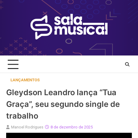
Skip
to
content
LANÇAMENTOS
Gleydson Leandro lança “Tua
Graça”, seu segundo single de
trabalho
Manoel Rodrigues
8 de dezembro de 2025