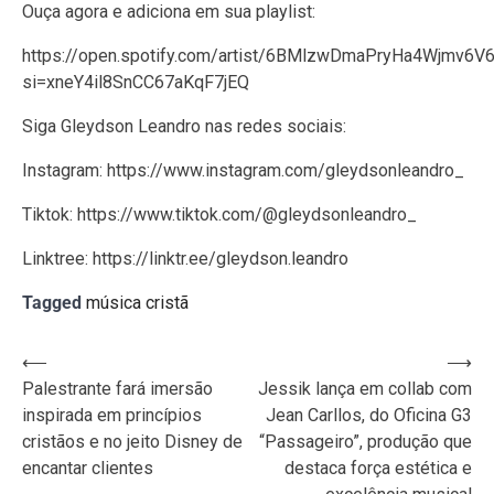
Ouça agora e adiciona em sua playlist:
https://open.spotify.com/artist/6BMlzwDmaPryHa4Wjmv6V
si=xneY4il8SnCC67aKqF7jEQ
Siga Gleydson Leandro nas redes sociais:
Instagram:
https://www.instagram.com/gleydsonleandro_
Tiktok:
https://www.tiktok.com/@gleydsonleandro_
Linktree:
https://linktr.ee/gleydson.leandro
Tagged
música cristã
Navegação
⟵
⟶
Palestrante fará imersão
Jessik lança em collab com
de
inspirada em princípios
Jean Carllos, do Oficina G3
Post
cristãos e no jeito Disney de
“Passageiro”, produção que
encantar clientes
destaca força estética e