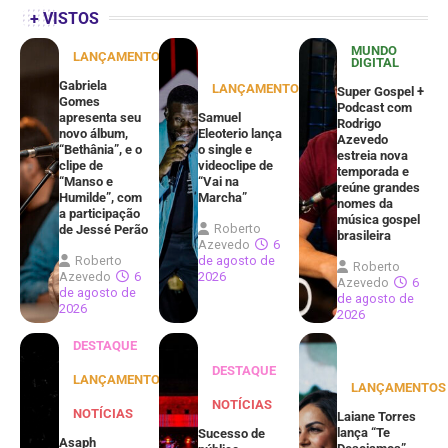
+ VISTOS
MUNDO
LANÇAMENTOS
DIGITAL
Gabriela
LANÇAMENTOS
Super Gospel +
Gomes
Podcast com
apresenta seu
Samuel
Rodrigo
novo álbum,
Eleoterio lança
Azevedo
“Bethânia”, e o
o single e
estreia nova
clipe de
videoclipe de
temporada e
“Manso e
“Vai na
reúne grandes
Humilde”, com
Marcha”
nomes da
a participação
música gospel
Roberto
de Jessé Perão
brasileira
Azevedo
6
Roberto
de agosto de
Roberto
Azevedo
6
2026
Azevedo
6
de agosto de
de agosto de
2026
2026
DESTAQUE
DESTAQUE
LANÇAMENTOS
LANÇAMENTOS
NOTÍCIAS
NOTÍCIAS
Laiane Torres
lança “Te
Sucesso de
Asaph