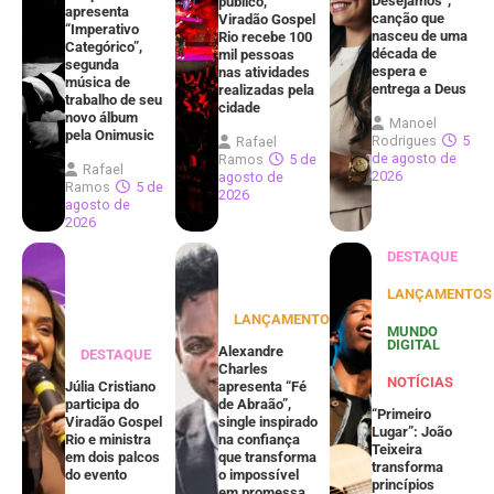
Desejamos”,
público,
apresenta
canção que
Viradão Gospel
“Imperativo
nasceu de uma
Rio recebe 100
Categórico”,
década de
mil pessoas
segunda
espera e
nas atividades
música de
entrega a Deus
realizadas pela
trabalho de seu
cidade
novo álbum
Manoel
pela Onimusic
Rodrigues
5
Rafael
de agosto de
Ramos
5 de
Rafael
2026
agosto de
Ramos
5 de
2026
agosto de
2026
DESTAQUE
LANÇAMENTOS
LANÇAMENTOS
MUNDO
DIGITAL
Alexandre
DESTAQUE
Charles
NOTÍCIAS
Júlia Cristiano
apresenta “Fé
participa do
de Abraão”,
“Primeiro
Viradão Gospel
single inspirado
Lugar”: João
Rio e ministra
na confiança
Teixeira
em dois palcos
que transforma
transforma
do evento
o impossível
princípios
em promessa