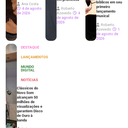
bíblicos em seu
Ana Costa
primeiro
4 de agosto
Roberto
lançamento
de 2026
Azevedo
4
musical
de agosto de
2026
Roberto
Azevedo
1
de agosto de
2026
DESTAQUE
LANÇAMENTOS
MUNDO
DIGITAL
NOTÍCIAS
Clássicos do
Novo Som
alcançam 50
milhões de
visualizações e
garantem Disco
de Ouro à
banda