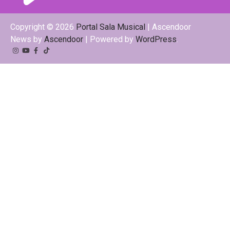
Copyright © 2026
Portal Sala Musical
| Ascendoor
News by
Ascendoor
| Powered by
WordPress
.
Instagram
YouTube
Facebook
Tiktok
Kwai