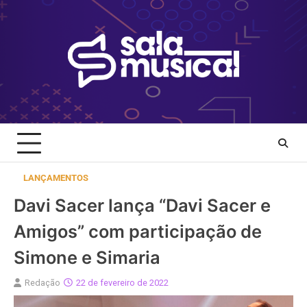
Skip
to
content
LANÇAMENTOS
Davi Sacer lança “Davi Sacer e
Amigos” com participação de
Simone e Simaria
Redação
22 de fevereiro de 2022