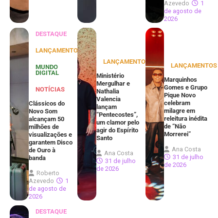
Azevedo
1
de agosto de
2026
DESTAQUE
LANÇAMENTOS
LANÇAMENTOS
LANÇAMENTOS
MUNDO
DIGITAL
Ministério
Marquinhos
Mergulhar e
Gomes e Grupo
NOTÍCIAS
Nathalia
Pique Novo
Valencia
celebram
Clássicos do
lançam
milagre em
Novo Som
“Pentecostes”,
releitura inédita
alcançam 50
um clamor pelo
de “Não
milhões de
agir do Espírito
Morrerei”
visualizações e
Santo
garantem Disco
Ana Costa
de Ouro à
Ana Costa
31 de julho
banda
31 de julho
de 2026
de 2026
Roberto
Azevedo
1
de agosto de
2026
DESTAQUE