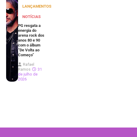
LANÇAMENTOS
NOTÍCIAS
PG resgata a
energia do
arena rock dos
anos 80 e 90
com o álbum
“De Volta ao
Começo”
Rafael
Ramos
31
de julho de
2026