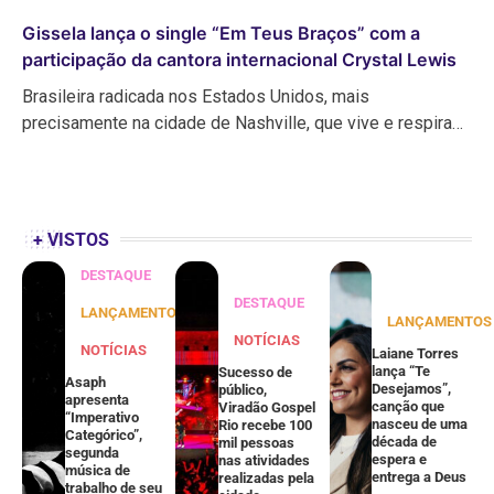
Gissela lança o single “Em Teus Braços” com a
participação da cantora internacional Crystal Lewis
Brasileira radicada nos Estados Unidos, mais
precisamente na cidade de Nashville, que vive e respira…
+ VISTOS
DESTAQUE
DESTAQUE
LANÇAMENTOS
LANÇAMENTOS
NOTÍCIAS
NOTÍCIAS
Laiane Torres
lança “Te
Sucesso de
Asaph
Desejamos”,
público,
apresenta
canção que
Viradão Gospel
“Imperativo
nasceu de uma
Rio recebe 100
Categórico”,
década de
mil pessoas
segunda
espera e
nas atividades
música de
entrega a Deus
realizadas pela
trabalho de seu