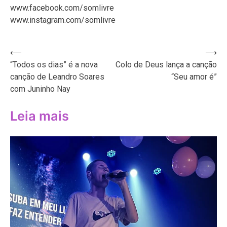
www.facebook.com/somlivre
www.instagram.com/somlivre
Navegação
⟵
⟶
“Todos os dias” é a nova
Colo de Deus lança a canção
de
canção de Leandro Soares
“Seu amor é”
Post
com Juninho Nay
Leia mais