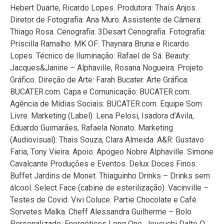
Hebert Duarte, Ricardo Lopes. Produtora: Thaís Anjos.
Diretor de Fotografia: Ana Muro. Assistente de Câmera:
Thiago Rosa. Cenografia: 3Desart Cenografia. Fotografia:
Priscilla Ramalho. MK OF: Thaynara Bruna e Ricardo
Lopes. Técnico de Iluminação: Rafael de Sá. Beauty:
Jacques&Janine – Alphaville, Rosana Nogueira. Projeto
Gráfico. Direção de Arte: Farah Bucater. Arte Gráfica:
BUCATER.com. Capa e Comunicação: BUCATER.com.
Agência de Mídias Sociais: BUCATER.com. Equipe Som
Livre. Marketing (Label): Lena Pelosi, Isadora d’Avila,
Eduardo Guimarães, Rafaela Nonato. Marketing
(Audiovisual): Thais Souza, Clara Almeida. A&R: Gustavo
Faria, Tony Vieira. Apoio: Apogeo Nobre Alphaville. Simone
Cavalcante Produções e Eventos. Delux Doces Finos.
Buffet Jardins de Monet. Thiaguinho Drinks – Drinks sem
álcool. Select Face (cabine de esterilização). Vacinville –
Testes de Covid. Vivi Coluce. Partie Chocolate e Café.
Sorvetes Malka. Cheff Alessandra Guilherme – Bolo
Personalizado. Energéticos Long One. Joysuchi Dalto O