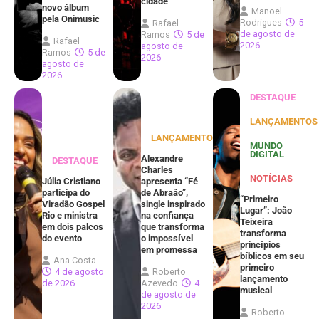
cidade
novo álbum
Manoel
pela Onimusic
Rodrigues
5
Rafael
de agosto de
Ramos
5 de
Rafael
2026
agosto de
Ramos
5 de
2026
agosto de
2026
DESTAQUE
LANÇAMENTOS
LANÇAMENTOS
MUNDO
DIGITAL
Alexandre
DESTAQUE
Charles
NOTÍCIAS
Júlia Cristiano
apresenta “Fé
participa do
de Abraão”,
“Primeiro
Viradão Gospel
single inspirado
Lugar”: João
Rio e ministra
na confiança
Teixeira
em dois palcos
que transforma
transforma
do evento
o impossível
princípios
em promessa
bíblicos em seu
Ana Costa
primeiro
4 de agosto
Roberto
lançamento
de 2026
Azevedo
4
musical
de agosto de
2026
Roberto