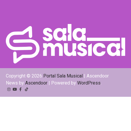
Copyright © 2026
Portal Sala Musical
| Ascendoor
News by
Ascendoor
| Powered by
WordPress
.
Instagram
YouTube
Facebook
Tiktok
Kwai