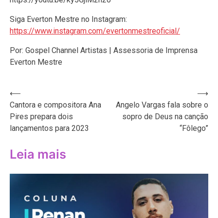
Siga Everton Mestre no Instagram:
https://www.instagram.com/evertonmestreoficial/
Por: Gospel Channel Artistas | Assessoria de Imprensa
Everton Mestre
Navegação
⟵
⟶
Cantora e compositora Ana
Angelo Vargas fala sobre o
de
Pires prepara dois
sopro de Deus na canção
Post
lançamentos para 2023
“Fôlego”
Leia mais