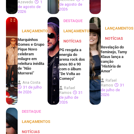
Azevedo
1
de agosto de
de agosto de
2026
2026
DESTAQUE
LANÇAMENTOS
LANÇAMENTOS
LANÇAMENTOS
NOTÍCIAS
Marquinhos
NOTÍCIAS
Gomes e Grupo
Revelação do
Pique Novo
PG resgata a
feminejo, Tamy
celebram
energia do
Klaus lança a
milagre em
arena rock dos
canção
releitura inédita
anos 80 e 90
“História de
de “Não
com o álbum
Amor”
Morrerei”
“De Volta ao
Começo”
Rafael
Ana Costa
Ramos
31
31 de julho
Rafael
de julho de
de 2026
Ramos
31
2026
de julho de
2026
DESTAQUE
LANÇAMENTOS
NOTÍCIAS