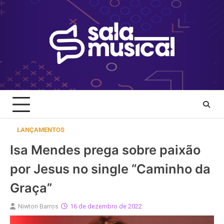
Skip
to
content
LANÇAMENTOS
Isa Mendes prega sobre paixão
por Jesus no single “Caminho da
Graça”
Niwton Barros
16 de dezembro de 2022