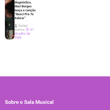
diagnóstico,
Mari Borges
lança a canção
“Nasci Pra Te
Adorar”
Rafael
Ramos
31
de julho de
2026
Sobre o Sala Musical