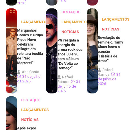
2026
2026
DESTAQUE
LANÇAMENTOS
LANÇAMENTOS
LANÇAMENTOS
NOTÍCIAS
Marquinhos
NOTÍCIAS
Gomes e Grupo
Revelação do
Pique Novo
PG resgata a
feminejo, Tamy
celebram
energia do
Klaus lança a
milagre em
arena rock dos
canção
releitura inédita
anos 80 e 90
“História de
de “Não
com o álbum
Amor”
Morrerei”
“De Volta ao
Começo”
Rafael
Ana Costa
Ramos
31
31 de julho
Rafael
de julho de
de 2026
Ramos
31
2026
de julho de
2026
DESTAQUE
LANÇAMENTOS
NOTÍCIAS
Após expor