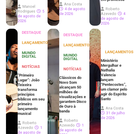
Ana Costa
Manoel
4 de agosto
Roberto
Rodrigues
5
de 2026
Azevedo
4
de agosto de
de agosto de
2026
2026
DESTAQUE
DESTAQUE
LANÇAMENTOS
LANÇAMENTOS
LANÇAMENTOS
MUNDO
MUNDO
DIGITAL
DIGITAL
Ministério
Mergulhar e
NOTÍCIAS
NOTÍCIAS
Nathalia
Valencia
“Primeiro
Clássicos do
lançam
Lugar”: João
Novo Som
“Pentecostes”,
Teixeira
alcançam 50
um clamor pelo
transforma
milhões de
agir do Espírito
princípios
visualizações e
Santo
bíblicos em seu
garantem Disco
primeiro
de Ouro à
Ana Costa
lançamento
banda
31 de julho
musical
de 2026
Roberto
Roberto
Azevedo
1
Azevedo
1
de agosto de
de agosto de