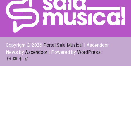
Copyright © 2026
Portal Sala Musical
| Ascendoor
News by
Ascendoor
| Powered by
WordPress
.
Instagram
YouTube
Facebook
Tiktok
Kwai