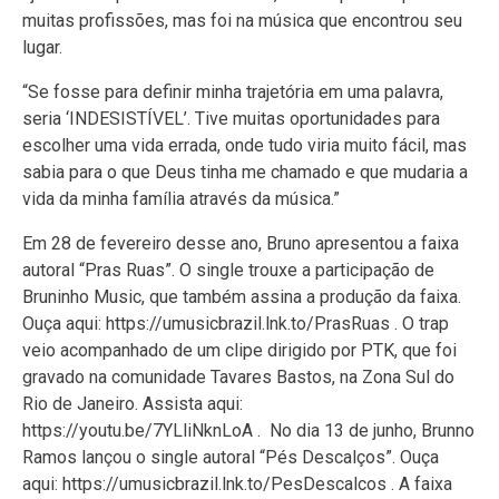
muitas profissões, mas foi na música que encontrou seu
lugar.
“Se fosse para definir minha trajetória em uma palavra,
seria ‘INDESISTÍVEL’. Tive muitas oportunidades para
escolher uma vida errada, onde tudo viria muito fácil, mas
sabia para o que Deus tinha me chamado e que mudaria a
vida da minha família através da música.”
Em 28 de fevereiro desse ano, Bruno apresentou a faixa
autoral “Pras Ruas”. O single trouxe a participação de
Bruninho Music, que também assina a produção da faixa.
Ouça aqui: https://umusicbrazil.lnk.to/PrasRuas . O trap
veio acompanhado de um clipe dirigido por PTK, que foi
gravado na comunidade Tavares Bastos, na Zona Sul do
Rio de Janeiro. Assista aqui:
https://youtu.be/7YLliNknLoA . No dia 13 de junho, Brunno
Ramos lançou o single autoral “Pés Descalços”. Ouça
aqui: https://umusicbrazil.lnk.to/PesDescalcos . A faixa