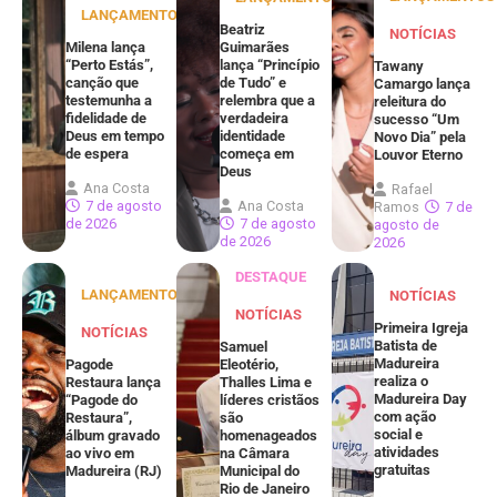
LANÇAMENTOS
Beatriz
NOTÍCIAS
Milena lança
Guimarães
“Perto Estás”,
lança “Princípio
Tawany
canção que
de Tudo” e
Camargo lança
testemunha a
relembra que a
releitura do
fidelidade de
verdadeira
sucesso “Um
Deus em tempo
identidade
Novo Dia” pela
de espera
começa em
Louvor Eterno
Deus
Ana Costa
Rafael
7 de agosto
Ana Costa
Ramos
7 de
de 2026
7 de agosto
agosto de
de 2026
2026
DESTAQUE
LANÇAMENTOS
NOTÍCIAS
NOTÍCIAS
Primeira Igreja
NOTÍCIAS
Batista de
Samuel
Madureira
Pagode
Eleotério,
realiza o
Restaura lança
Thalles Lima e
Madureira Day
“Pagode do
líderes cristãos
com ação
Restaura”,
são
social e
álbum gravado
homenageados
atividades
ao vivo em
na Câmara
gratuitas
Madureira (RJ)
Municipal do
Rio de Janeiro