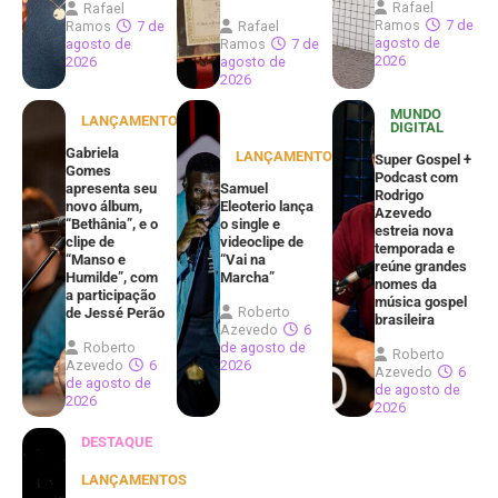
Rafael
Rafael
Ramos
7 de
Ramos
7 de
Rafael
agosto de
agosto de
Ramos
7 de
2026
2026
agosto de
2026
MUNDO
LANÇAMENTOS
DIGITAL
Gabriela
LANÇAMENTOS
Super Gospel +
Gomes
Podcast com
apresenta seu
Samuel
Rodrigo
novo álbum,
Eleoterio lança
Azevedo
“Bethânia”, e o
o single e
estreia nova
clipe de
videoclipe de
temporada e
“Manso e
“Vai na
reúne grandes
Humilde”, com
Marcha”
nomes da
a participação
música gospel
Roberto
de Jessé Perão
brasileira
Azevedo
6
Roberto
de agosto de
Roberto
Azevedo
6
2026
Azevedo
6
de agosto de
de agosto de
2026
2026
DESTAQUE
LANÇAMENTOS