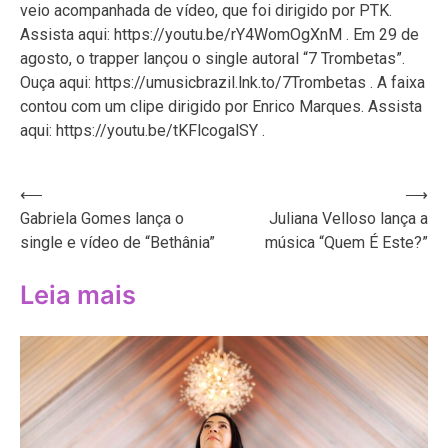
veio acompanhada de vídeo, que foi dirigido por PTK.
Assista aqui: https://youtu.be/rY4WomOgXnM . Em 29 de
agosto, o trapper lançou o single autoral “7 Trombetas”.
Ouça aqui: https://umusicbrazil.lnk.to/7Trombetas . A faixa
contou com um clipe dirigido por Enrico Marques. Assista
aqui: https://youtu.be/tKFlcogalSY .
Navegação
⟵
⟶
Gabriela Gomes lança o
Juliana Velloso lança a
de
single e vídeo de “Bethânia”
música “Quem É Este?”
Post
Leia mais