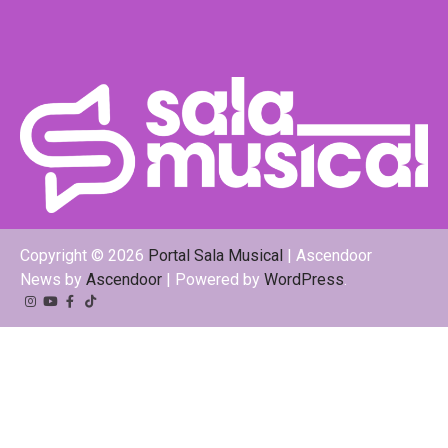
Copyright © 2026
Portal Sala Musical
| Ascendoor
News by
Ascendoor
| Powered by
WordPress
.
Instagram
YouTube
Facebook
Tiktok
Kwai