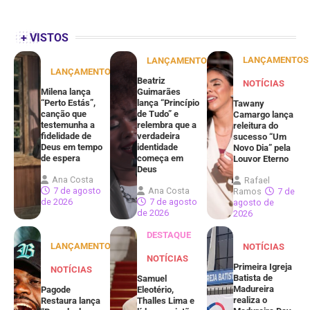
+ VISTOS
LANÇAMENTOS
LANÇAMENTOS
LANÇAMENTOS
Beatriz
NOTÍCIAS
Milena lança
Guimarães
“Perto Estás”,
lança “Princípio
Tawany
canção que
de Tudo” e
Camargo lança
testemunha a
relembra que a
releitura do
fidelidade de
verdadeira
sucesso “Um
Deus em tempo
identidade
Novo Dia” pela
de espera
começa em
Louvor Eterno
Deus
Ana Costa
Rafael
7 de agosto
Ana Costa
Ramos
7 de
de 2026
7 de agosto
agosto de
de 2026
2026
DESTAQUE
LANÇAMENTOS
NOTÍCIAS
NOTÍCIAS
Primeira Igreja
NOTÍCIAS
Batista de
Samuel
Madureira
Pagode
Eleotério,
realiza o
Restaura lança
Thalles Lima e