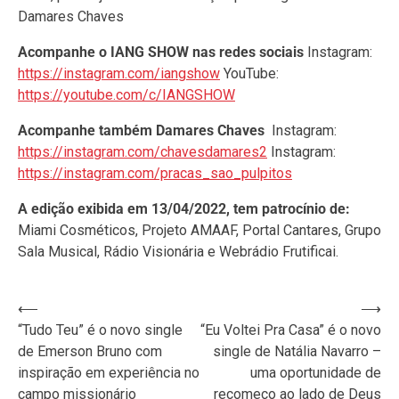
Damares Chaves
Acompanhe o IANG SHOW nas redes sociais
Instagram:
https://instagram.com/iangshow
YouTube:
https://youtube.com/c/IANGSHOW
Acompanhe também Damares Chaves
Instagram:
https://instagram.com/chavesdamares2
Instagram:
https://instagram.com/pracas_sao_pulpitos
A edição exibida em 13/04/2022, tem patrocínio de:
Miami Cosméticos, Projeto AMAAF, Portal Cantares, Grupo
Sala Musical, Rádio Visionária e Webrádio Frutificai.
Navegação
⟵
⟶
“Tudo Teu” é o novo single
“Eu Voltei Pra Casa” é o novo
de
de Emerson Bruno com
single de Natália Navarro –
Post
inspiração em experiência no
uma oportunidade de
campo missionário
recomeço ao lado de Deus