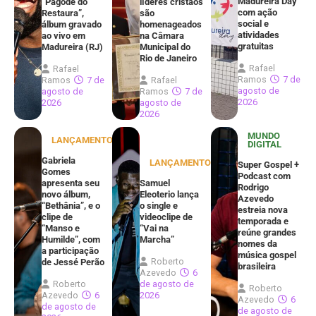
Madureira Day
“Pagode do
líderes cristãos
com ação
Restaura”,
são
social e
álbum gravado
homenageados
atividades
ao vivo em
na Câmara
gratuitas
Madureira (RJ)
Municipal do
Rio de Janeiro
Rafael
Rafael
Ramos
7 de
Ramos
7 de
Rafael
agosto de
agosto de
Ramos
7 de
2026
2026
agosto de
2026
MUNDO
LANÇAMENTOS
DIGITAL
Gabriela
LANÇAMENTOS
Super Gospel +
Gomes
Podcast com
apresenta seu
Samuel
Rodrigo
novo álbum,
Eleoterio lança
Azevedo
“Bethânia”, e o
o single e
estreia nova
clipe de
videoclipe de
temporada e
“Manso e
“Vai na
reúne grandes
Humilde”, com
Marcha”
nomes da
a participação
música gospel
Roberto
de Jessé Perão
brasileira
Azevedo
6
Roberto
de agosto de
Roberto
Azevedo
6
2026
Azevedo
6
de agosto de
de agosto de