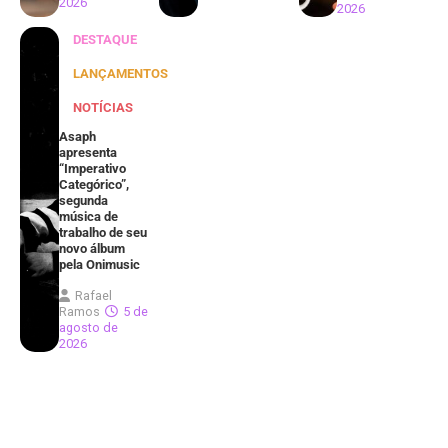
2026
2026
DESTAQUE
LANÇAMENTOS
NOTÍCIAS
Asaph
apresenta
“Imperativo
Categórico”,
segunda
música de
trabalho de seu
novo álbum
pela Onimusic
Rafael
Ramos
5 de
agosto de
2026