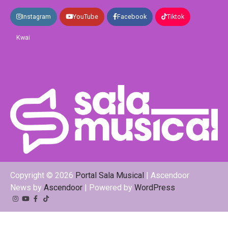
Instagram
YouTube
Facebook
Tiktok
Kwai
Copyright © 2026
Portal Sala Musical
| Ascendoor
News by
Ascendoor
| Powered by
WordPress
.
Instagram
YouTube
Facebook
Tiktok
Kwai