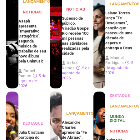
LANÇAMENTOS
LANÇAMENTOS
NOTÍCIAS
NOTÍCIAS
Laiane Torres
lança “Te
Sucesso de
Asaph
Desejamos”,
público,
apresenta
canção que
Viradão Gospel
“Imperativo
nasceu de uma
Rio recebe 100
Categórico”,
década de
mil pessoas
segunda
espera e
nas atividades
música de
entrega a Deus
realizadas pela
trabalho de seu
cidade
novo álbum
Manoel
pela Onimusic
Rodrigues
5
Rafael
de agosto de
Ramos
5 de
Rafael
2026
agosto de
Ramos
5 de
2026
agosto de
2026
DESTAQUE
LANÇAMENTOS
LANÇAMENTOS
MUNDO
DIGITAL
Alexandre
DESTAQUE
Charles
NOTÍCIAS
Júlia Cristiano
apresenta “Fé
participa do
de Abraão”,