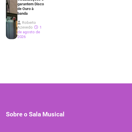
garantem Disco
de Ouro à
banda
Roberto
Azevedo
1
de agosto de
2026
Sobre o Sala Musical