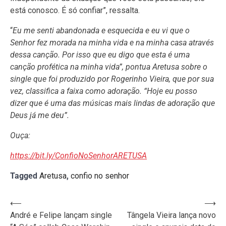
está conosco. É só confiar”, ressalta.
“
Eu me senti abandonada e esquecida e eu vi que o
Senhor fez morada na minha vida e na minha casa através
dessa canção. Por isso que eu digo que esta é uma
canção profética na minha vida”, pontua Aretusa sobre o
single que foi produzido por Rogerinho Vieira, que por sua
vez, classifica a faixa como adoração. “Hoje eu posso
dizer que é uma das músicas mais lindas de adoração que
Deus já me deu”.
Ouça:
https://bit.ly/ConfioNoSenhorARETUSA
Tagged
Aretusa
,
confio no senhor
Navegação
⟵
⟶
André e Felipe lançam single
Tângela Vieira lança novo
de