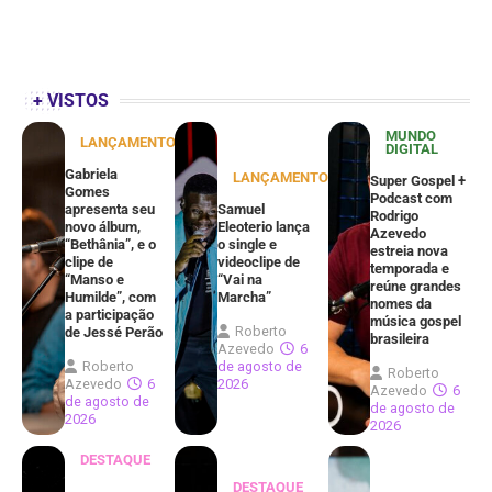
+ VISTOS
MUNDO
LANÇAMENTOS
DIGITAL
Gabriela
LANÇAMENTOS
Super Gospel +
Gomes
Podcast com
apresenta seu
Samuel
Rodrigo
novo álbum,
Eleoterio lança
Azevedo
“Bethânia”, e o
o single e
estreia nova
clipe de
videoclipe de
temporada e
“Manso e
“Vai na
reúne grandes
Humilde”, com
Marcha”
nomes da
a participação
música gospel
Roberto
de Jessé Perão
brasileira
Azevedo
6
Roberto
de agosto de
Roberto
Azevedo
6
2026
Azevedo
6
de agosto de
de agosto de
2026
2026
DESTAQUE
DESTAQUE