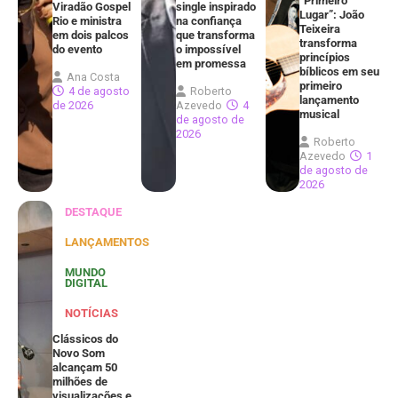
“Primeiro
Viradão Gospel
single inspirado
Lugar”: João
Rio e ministra
na confiança
Teixeira
em dois palcos
que transforma
transforma
do evento
o impossível
princípios
em promessa
bíblicos em seu
Ana Costa
primeiro
4 de agosto
Roberto
lançamento
de 2026
Azevedo
4
musical
de agosto de
2026
Roberto
Azevedo
1
de agosto de
2026
DESTAQUE
LANÇAMENTOS
MUNDO
DIGITAL
NOTÍCIAS
Clássicos do
Novo Som
alcançam 50
milhões de
visualizações e