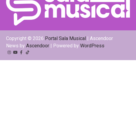
Copyright © 2026
Portal Sala Musical
| Ascendoor
News by
Ascendoor
| Powered by
WordPress
.
Instagram
YouTube
Facebook
Tiktok
Kwai