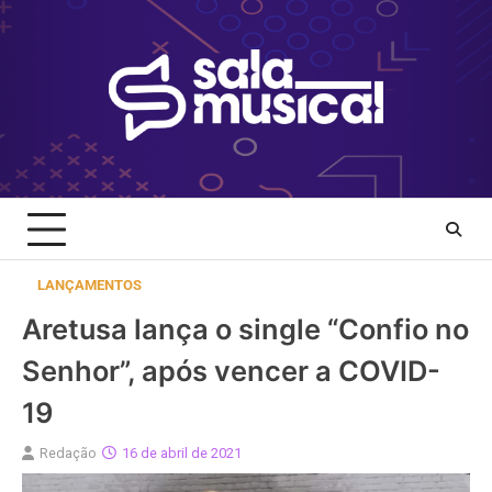
Skip
to
content
LANÇAMENTOS
Aretusa lança o single “Confio no
Senhor”, após vencer a COVID-
19
Redação
16 de abril de 2021