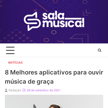
Skip
to
content
NOTÍCIAS
8 Melhores aplicativos para ouvir
música de graça
Redação
28 de setembro de 2021