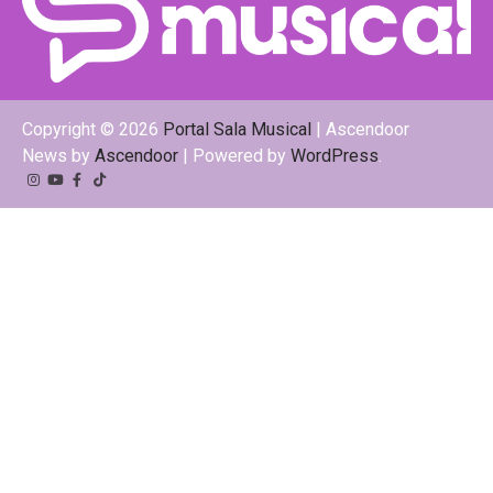
Copyright © 2026
Portal Sala Musical
| Ascendoor
News by
Ascendoor
| Powered by
WordPress
.
Instagram
YouTube
Facebook
Tiktok
Kwai