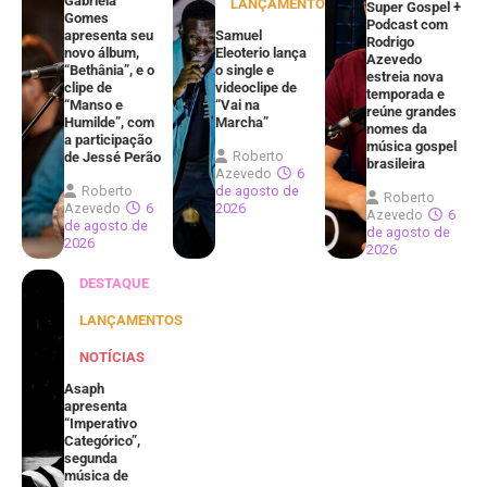
Gabriela
LANÇAMENTOS
Super Gospel +
Gomes
Podcast com
apresenta seu
Samuel
Rodrigo
novo álbum,
Eleoterio lança
Azevedo
“Bethânia”, e o
o single e
estreia nova
clipe de
videoclipe de
temporada e
“Manso e
“Vai na
reúne grandes
Humilde”, com
Marcha”
nomes da
a participação
música gospel
Roberto
de Jessé Perão
brasileira
Azevedo
6
Roberto
de agosto de
Roberto
Azevedo
6
2026
Azevedo
6
de agosto de
de agosto de
2026
2026
DESTAQUE
LANÇAMENTOS
NOTÍCIAS
Asaph
apresenta
“Imperativo
Categórico”,
segunda
música de