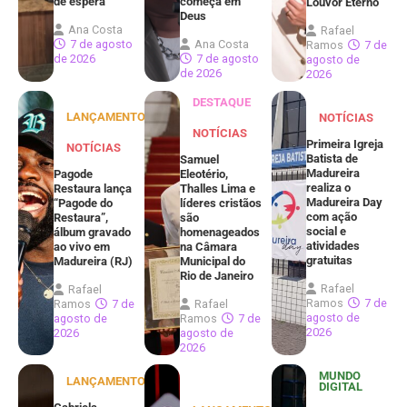
de espera
começa em
Louvor Eterno
Deus
Ana Costa
Rafael
7 de agosto
Ana Costa
Ramos
7 de
de 2026
7 de agosto
agosto de
de 2026
2026
DESTAQUE
LANÇAMENTOS
NOTÍCIAS
NOTÍCIAS
Primeira Igreja
NOTÍCIAS
Batista de
Samuel
Madureira
Pagode
Eleotério,
realiza o
Restaura lança
Thalles Lima e
Madureira Day
“Pagode do
líderes cristãos
com ação
Restaura”,
são
social e
álbum gravado
homenageados
atividades
ao vivo em
na Câmara
gratuitas
Madureira (RJ)
Municipal do
Rio de Janeiro
Rafael
Rafael
Ramos
7 de
Ramos
7 de
Rafael
agosto de
agosto de
Ramos
7 de
2026
2026
agosto de
2026
MUNDO
LANÇAMENTOS
DIGITAL