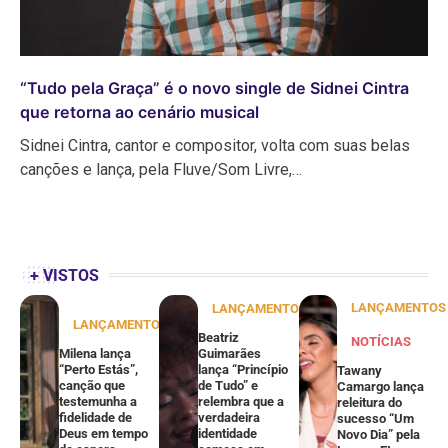
“Tudo pela Graça” é o novo single de Sidnei Cintra
que retorna ao cenário musical
Sidnei Cintra, cantor e compositor, volta com suas belas
canções e lança, pela Fluve/Som Livre,…
+ VISTOS
LANÇAMENTOS
LANÇAMENTOS
LANÇAMENTOS
Beatriz
NOTÍCIAS
Milena lança
Guimarães
“Perto Estás”,
lança “Princípio
Tawany
canção que
de Tudo” e
Camargo lança
testemunha a
relembra que a
releitura do
fidelidade de
verdadeira
sucesso “Um
Deus em tempo
identidade
Novo Dia” pela