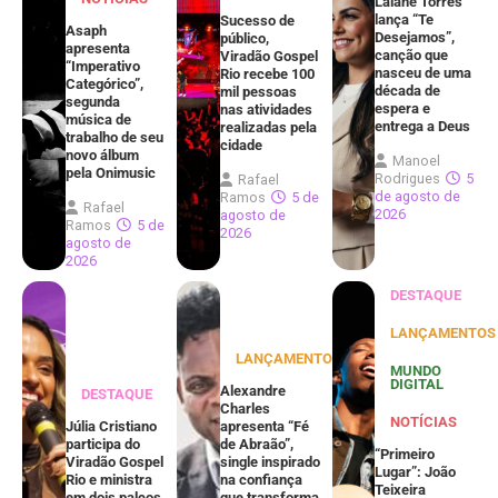
Laiane Torres
lança “Te
Sucesso de
Asaph
Desejamos”,
público,
apresenta
canção que
Viradão Gospel
“Imperativo
nasceu de uma
Rio recebe 100
Categórico”,
década de
mil pessoas
segunda
espera e
nas atividades
música de
entrega a Deus
realizadas pela
trabalho de seu
cidade
novo álbum
Manoel
pela Onimusic
Rodrigues
5
Rafael
de agosto de
Ramos
5 de
Rafael
2026
agosto de
Ramos
5 de
2026
agosto de
2026
DESTAQUE
LANÇAMENTOS
LANÇAMENTOS
MUNDO
DIGITAL
Alexandre
DESTAQUE
Charles
NOTÍCIAS
Júlia Cristiano
apresenta “Fé
participa do
de Abraão”,
“Primeiro
Viradão Gospel
single inspirado
Lugar”: João
Rio e ministra
na confiança
Teixeira
em dois palcos
que transforma