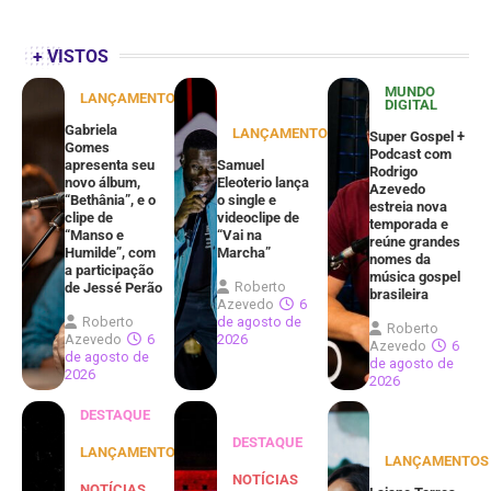
+ VISTOS
MUNDO
LANÇAMENTOS
DIGITAL
Gabriela
LANÇAMENTOS
Super Gospel +
Gomes
Podcast com
apresenta seu
Samuel
Rodrigo
novo álbum,
Eleoterio lança
Azevedo
“Bethânia”, e o
o single e
estreia nova
clipe de
videoclipe de
temporada e
“Manso e
“Vai na
reúne grandes
Humilde”, com
Marcha”
nomes da
a participação
música gospel
Roberto
de Jessé Perão
brasileira
Azevedo
6
Roberto
de agosto de
Roberto
Azevedo
6
2026
Azevedo
6
de agosto de
de agosto de
2026
2026
DESTAQUE
DESTAQUE
LANÇAMENTOS
LANÇAMENTOS
NOTÍCIAS
NOTÍCIAS