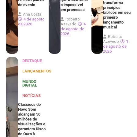
transforma
do evento
o impossível
princípios
em promessa
bíblicos em seu
Ana Costa
primeiro
4 de agosto
Roberto
lançamento
de 2026
Azevedo
4
musical
de agosto de
2026
Roberto
Azevedo
1
de agosto de
2026
DESTAQUE
LANÇAMENTOS
MUNDO
DIGITAL
NOTÍCIAS
Clássicos do
Novo Som
alcançam 50
milhões de
visualizações e
garantem Disco
de Ouro à