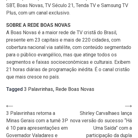
SBT, Boas Novas, TV Século 21, Tenda TV e Samsung TV
Plus, com um canal exclusivo.
SOBRE A REDE BOAS NOVAS
A Boas Novas é a maior rede de TV cristã do Brasil,
presente em 23 capitais e mais de 220 cidades, com
cobertura nacional via satélite, com conteúdo segmentado
para o público evangélico, mas que atinge todos os
segmentos e faixas socioeconômicas e culturais. Exibem
21 horas diárias de programação inédita. É o canal cristão
que mais cresce no país.
Tagged
3 Palavrinhas
,
Rede Boas Novas
Navegação
⟵
⟶
3 Palavrinhas retorna a
Shirley Carvalhaes lança
de
Minas Gerais com a turnê 3P
nova versão do sucesso “Há
Post
é 10 para apresentações em
Uma Saída” com a
Governador Valadares e
participação da dupla