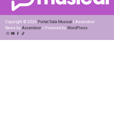
Copyright © 2026
Portal Sala Musical
| Ascendoor
News by
Ascendoor
| Powered by
WordPress
.
Instagram
YouTube
Facebook
Tiktok
Kwai