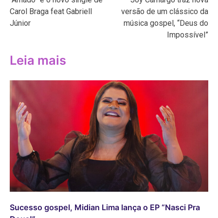
de
Carol Braga feat Gabriell
versão de um clássico da
Post
Júnior
música gospel, “Deus do
Impossível”
Leia mais
Sucesso gospel, Midian Lima lança o EP “Nasci Pra