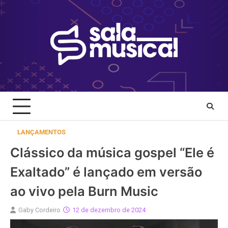
Skip
to
content
LANÇAMENTOS
Clássico da música gospel “Ele é
Exaltado” é lançado em versão
ao vivo pela Burn Music
Gaby Cordeiro
12 de dezembro de 2024