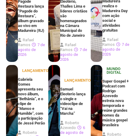
Madureira
Pagode
Eleotério,
realiza o
Restaura lança
Thalles Lima e
Madureira Day
“Pagode do
líderes cristãos
com ação
Restaura”,
são
social e
álbum gravado
homenageados
atividades
ao vivo em
na Câmara
gratuitas
Madureira (RJ)
Municipal do
Rio de Janeiro
Rafael
Rafael
Ramos
7 de
Ramos
7 de
Rafael
agosto de
agosto de
Ramos
7 de
2026
2026
agosto de
2026
MUNDO
LANÇAMENTOS
DIGITAL
Gabriela
LANÇAMENTOS
Super Gospel +
Gomes
Podcast com
apresenta seu
Samuel
Rodrigo
novo álbum,
Eleoterio lança
Azevedo
“Bethânia”, e o
o single e
estreia nova
clipe de
videoclipe de
temporada e
“Manso e
“Vai na
reúne grandes
Humilde”, com
Marcha”
nomes da
a participação
música gospel
Roberto
de Jessé Perão
brasileira
Azevedo
6
Roberto
de agosto de
Roberto