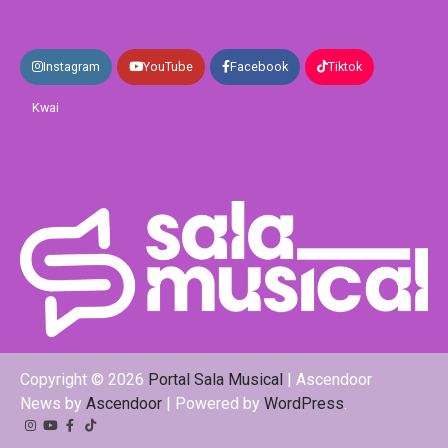
Instagram
YouTube
Facebook
Tiktok
Kwai
Copyright © 2026
Portal Sala Musical
| Ascendoor
News by
Ascendoor
| Powered by
WordPress
.
Instagram
YouTube
Facebook
Tiktok
Kwai