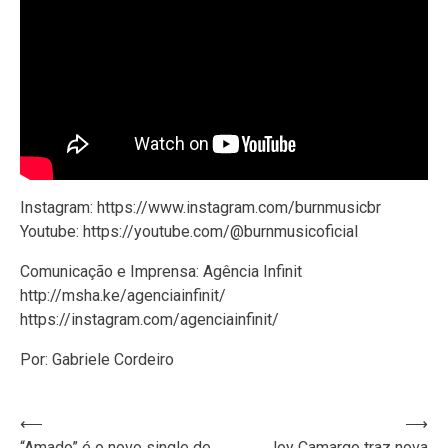
Instagram: https://www.instagram.com/burnmusicbr
Youtube: https://youtube.com/@burnmusicoficial
Comunicação e Imprensa: Agência Infinit
http://msha.ke/agenciainfinit/
https://instagram.com/agenciainfinit/
Por: Gabriele Cordeiro
Navegação
⟵
⟶
“Amado” é o novo single de
Joy Camargo traz nova