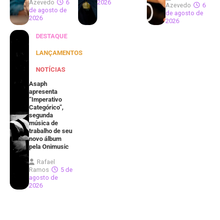
Azevedo
6
2026
Azevedo
6
de agosto de
de agosto de
2026
2026
DESTAQUE
LANÇAMENTOS
NOTÍCIAS
Asaph
apresenta
“Imperativo
Categórico”,
segunda
música de
trabalho de seu
novo álbum
pela Onimusic
Rafael
Ramos
5 de
agosto de
2026