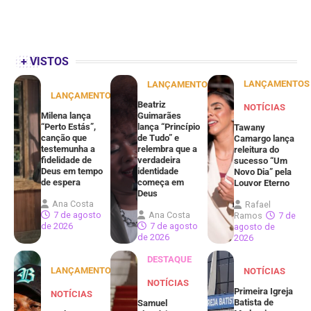
+ VISTOS
LANÇAMENTOS
LANÇAMENTOS
LANÇAMENTOS
Beatriz
NOTÍCIAS
Milena lança
Guimarães
“Perto Estás”,
lança “Princípio
Tawany
canção que
de Tudo” e
Camargo lança
testemunha a
relembra que a
releitura do
fidelidade de
verdadeira
sucesso “Um
Deus em tempo
identidade
Novo Dia” pela
de espera
começa em
Louvor Eterno
Deus
Ana Costa
Rafael
7 de agosto
Ana Costa
Ramos
7 de
de 2026
7 de agosto
agosto de
de 2026
2026
DESTAQUE
LANÇAMENTOS
NOTÍCIAS
NOTÍCIAS
Primeira Igreja
NOTÍCIAS
Batista de
Samuel