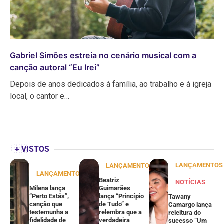
Gabriel Simões estreia no cenário musical com a
canção autoral “Eu Irei”
Depois de anos dedicados à família, ao trabalho e à igreja
local, o cantor e…
+ VISTOS
LANÇAMENTOS
LANÇAMENTOS
LANÇAMENTOS
Beatriz
NOTÍCIAS
Milena lança
Guimarães
“Perto Estás”,
lança “Princípio
Tawany
canção que
de Tudo” e
Camargo lança
testemunha a
relembra que a
releitura do
fidelidade de
verdadeira
sucesso “Um