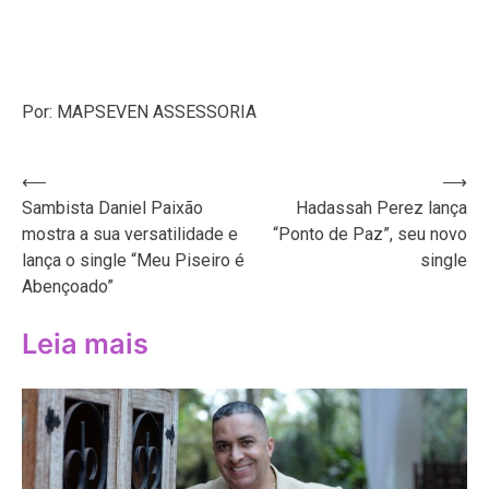
Por: MAPSEVEN ASSESSORIA
Navegação
⟵
⟶
Sambista Daniel Paixão
Hadassah Perez lança
de
mostra a sua versatilidade e
“Ponto de Paz”, seu novo
Post
lança o single “Meu Piseiro é
single
Abençoado”
Leia mais