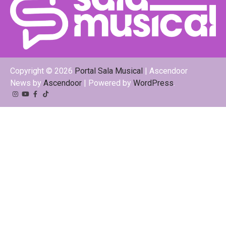
Copyright © 2026
Portal Sala Musical
| Ascendoor
News by
Ascendoor
| Powered by
WordPress
.
Instagram
YouTube
Facebook
Tiktok
Kwai