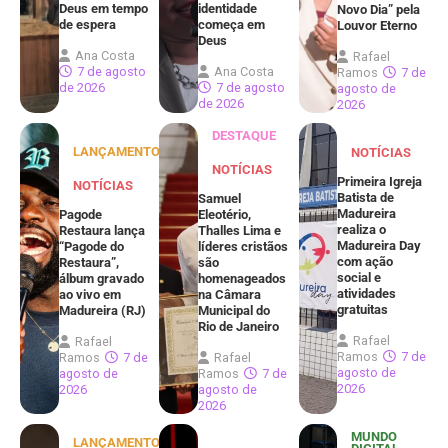
Deus em tempo
identidade
Novo Dia” pela
de espera
começa em
Louvor Eterno
Deus
Ana Costa
Rafael
7 de agosto
Ana Costa
Ramos
7 de
de 2026
7 de agosto
agosto de
de 2026
2026
DESTAQUE
LANÇAMENTOS
NOTÍCIAS
NOTÍCIAS
Primeira Igreja
NOTÍCIAS
Batista de
Samuel
Madureira
Pagode
Eleotério,
realiza o
Restaura lança
Thalles Lima e
Madureira Day
“Pagode do
líderes cristãos
com ação
Restaura”,
são
social e
álbum gravado
homenageados
atividades
ao vivo em
na Câmara
gratuitas
Madureira (RJ)
Municipal do
Rio de Janeiro
Rafael
Rafael
Ramos
7 de
Ramos
7 de
Rafael
agosto de
agosto de
Ramos
7 de
2026
2026
agosto de
2026
MUNDO
LANÇAMENTOS