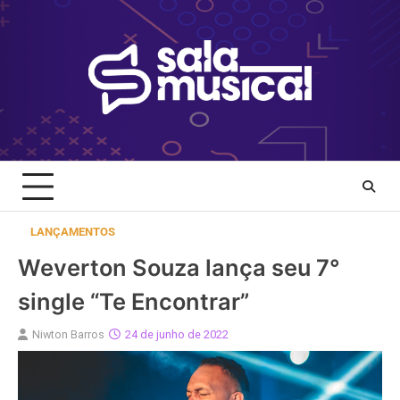
Skip
to
content
LANÇAMENTOS
Weverton Souza lança seu 7°
single “Te Encontrar”
Niwton Barros
24 de junho de 2022