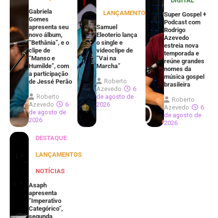
DIGITAL
Gabriela
LANÇAMENTOS
Super Gospel +
Gomes
Podcast com
apresenta seu
Samuel
Rodrigo
novo álbum,
Eleoterio lança
Azevedo
“Bethânia”, e o
o single e
estreia nova
clipe de
videoclipe de
temporada e
“Manso e
“Vai na
reúne grandes
Humilde”, com
Marcha”
nomes da
a participação
música gospel
Roberto
de Jessé Perão
brasileira
Azevedo
6
Roberto
de agosto de
Roberto
Azevedo
6
2026
Azevedo
6
de agosto de
de agosto de
2026
2026
DESTAQUE
LANÇAMENTOS
NOTÍCIAS
Asaph
apresenta
“Imperativo
Categórico”,
segunda