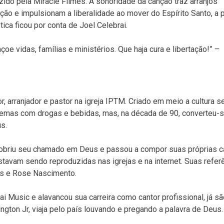
uzido pela Miracle Filmes. A sonoridade da canção traz arranjos
ração e impulsionam a liberalidade ao mover do Espírito Santo, a
ica ficou por conta de Joel Celebrai.
 vidas, famílias e ministérios. Que haja cura e libertação!” –
r, arranjador e pastor na igreja IPTM. Criado em meio a cultura se
lemas com drogas e bebidas, mas, na década de 90, converteu-
us.
cobriu seu chamado em Deus e passou a compor suas próprias c
tavam sendo reproduzidas nas igrejas e na internet. Suas refer
tes e Rose Nascimento.
i Music e alavancou sua carreira como cantor profissional, já s
gton Jr, viaja pelo país louvando e pregando a palavra de Deus.