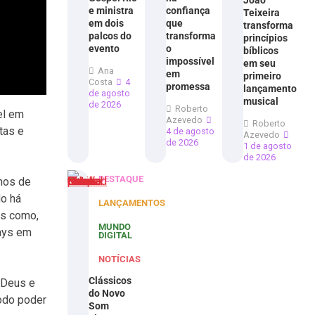
João
e ministra
confiança
Teixeira
em dois
que
transforma
palcos do
transforma
princípios
evento
o
bíblicos
impossível
em seu
Ana
em
primeiro
Costa
4
promessa
lançamento
de agosto
musical
de 2026
Roberto
el em
Azevedo
Roberto
tas e
4 de agosto
Azevedo
de 2026
1 de agosto
de 2026
DESTAQUE
nhos de
do há
LANÇAMENTOS
es como,
MUNDO
lays em
DIGITAL
NOTÍCIAS
Clássicos
 Deus e
do Novo
todo poder
Som