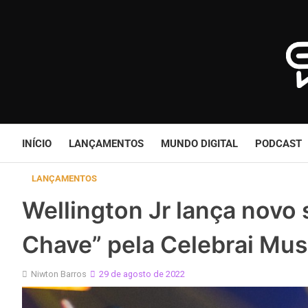
Skip
to
content
INÍCIO
LANÇAMENTOS
MUNDO DIGITAL
PODCAST
LANÇAMENTOS
Wellington Jr lança novo
Chave” pela Celebrai Mus
Niwton Barros
29 de agosto de 2022