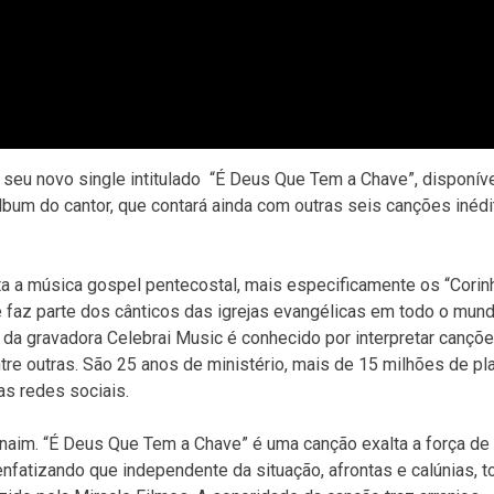
a seu novo single intitulado “É Deus Que Tem a Chave”, disponív
álbum do cantor, que contará ainda com outras seis canções inédi
ta a música gospel pentecostal, mais especificamente os “Cori
 faz parte dos cânticos das igrejas evangélicas em todo o mun
t da gravadora Celebrai Music é conhecido por interpretar cançõ
entre outras. São 25 anos de ministério, mais de 15 milhões de p
s redes sociais.
anaim. “É Deus Que Tem a Chave” é uma canção exalta a força de
enfatizando que independente da situação, afrontas e calúnias, 