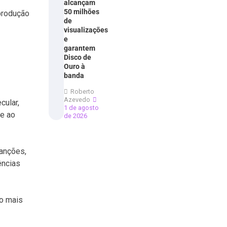
alcançam
50 milhões
 produção
de
visualizações
e
garantem
Disco de
Ouro à
banda
Roberto
Azevedo
cular,
1 de agosto
se ao
de 2026
anções,
ências
ão mais