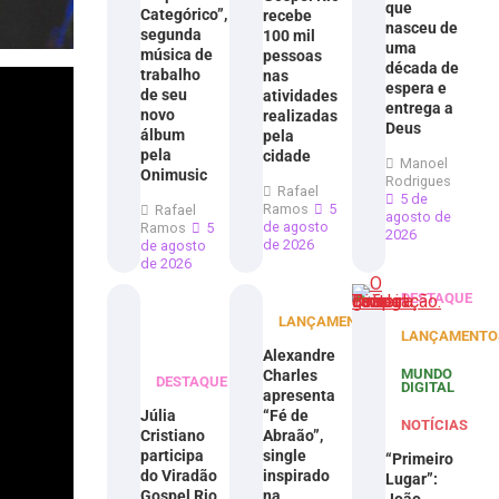
que
Categórico”,
recebe
nasceu de
segunda
100 mil
uma
música de
pessoas
década de
trabalho
nas
espera e
de seu
atividades
entrega a
novo
realizadas
Deus
álbum
pela
pela
cidade
Manoel
Onimusic
Rodrigues
Rafael
5 de
Ramos
5
Rafael
agosto de
de agosto
Ramos
5
2026
de 2026
de agosto
de 2026
DESTAQUE
LANÇAMENTOS
LANÇAMENTO
Alexandre
MUNDO
Charles
DESTAQUE
DIGITAL
apresenta
Júlia
“Fé de
NOTÍCIAS
Cristiano
Abraão”,
participa
single
“Primeiro
do Viradão
inspirado
Lugar”:
Gospel Rio
na