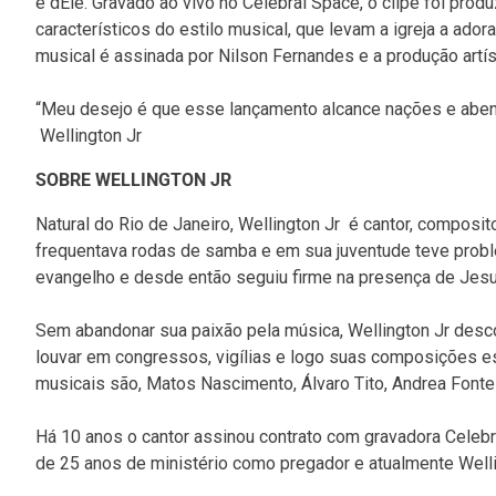
é dEle. Gravado ao vivo no Celebrai Space, o clipe foi prod
característicos do estilo musical, que levam a igreja a ado
musical é assinada por Nilson Fernandes e a produção artíst
“Meu desejo é que esse lançamento alcance nações e abençoe
Wellington Jr
SOBRE WELLINGTON JR
Natural do Rio de Janeiro, Wellington Jr é cantor, composito
frequentava rodas de samba e em sua juventude teve prob
evangelho e desde então seguiu firme na presença de Jes
Sem abandonar sua paixão pela música, Wellington Jr des
louvar em congressos, vigílias e logo suas composições es
musicais são, Matos Nascimento, Álvaro Tito, Andrea Fon
Há 10 anos o cantor assinou contrato com gravadora Celebra
de 25 anos de ministério como pregador e atualmente Wellin