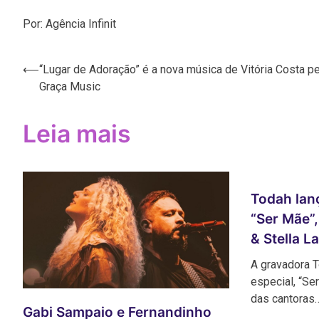
Por: Agência Infinit
Navegação
⟵
“Lugar de Adoração” é a nova música de Vitória Costa pe
Graça Music
de
Post
Leia mais
Todah lan
“Ser Mãe”
& Stella L
A gravadora 
especial, “Se
das cantoras
Gabi Sampaio e Fernandinho