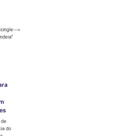
single
⟶
endeia”
ara
o
om
es
 de
cia do
es…