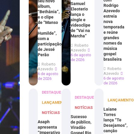
com
seu novo
Samuel
Rodrigo
álbum,
Eleoterio
Azevedo
“Bethânia”,
lança o
estreia
e o clipe
single e
nova
de “Manso
videoclipe
temporada
e
de “Vai na
e reúne
Humilde”,
Marcha”
grandes
com a
nomes da
participação
Roberto
música
de Jessé
Azevedo
gospel
Perão
6 de agosto
brasileira
de 2026
Roberto
Roberto
Azevedo
Azevedo
6 de agosto
6 de agosto
de 2026
de 2026
DESTAQUE
DESTAQUE
LANÇAMENTO
LANÇAMENTOS
NOTÍCIAS
Laiane
NOTÍCIAS
Torres
Sucesso
lança “Te
Asaph
de público,
Desejamos”,
apresenta
Viradão
canção
“Imperativo
Gospel Rio