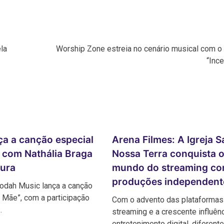
la
Worship Zone estreia no cenário musical com o 
“Inc
ça a canção especial
Arena Filmes: A Igreja S
, com Nathália Braga
Nossa Terra conquista 
aura
mundo do streaming c
produções independent
Todah Music lança a canção
r Mãe”, com a participação
Com o advento das plataformas
…
streaming e a crescente influên
entretenimento digital, diferent