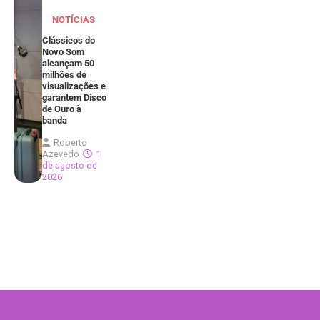
NOTÍCIAS
Clássicos do
Novo Som
alcançam 50
milhões de
visualizações e
garantem Disco
de Ouro à
banda
Roberto
Azevedo
1
de agosto de
2026