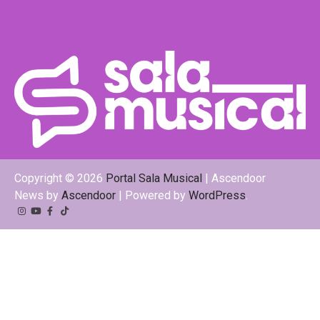
Copyright © 2026
Portal Sala Musical
| Ascendoor
News by
Ascendoor
| Powered by
WordPress
.
Instagram
YouTube
Facebook
Tiktok
Kwai