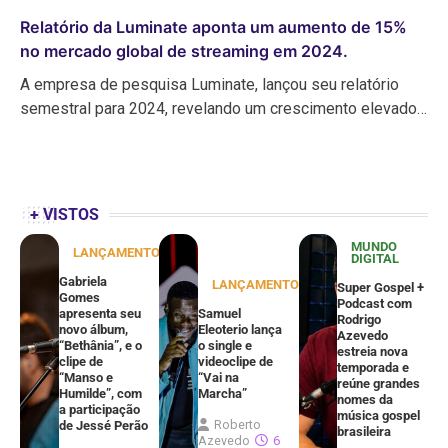
Relatório da Luminate aponta um aumento de 15%
no mercado global de streaming em 2024.
A empresa de pesquisa Luminate, lançou seu relatório
semestral para 2024, revelando um crescimento elevado…
+ VISTOS
MUNDO
LANÇAMENTOS
DIGITAL
Gabriela
LANÇAMENTOS
Super Gospel +
Gomes
Podcast com
apresenta seu
Samuel
Rodrigo
novo álbum,
Eleoterio lança
Azevedo
“Bethânia”, e o
o single e
estreia nova
clipe de
videoclipe de
temporada e
“Manso e
“Vai na
reúne grandes
Humilde”, com
Marcha”
nomes da
a participação
música gospel
Roberto
de Jessé Perão
brasileira
Azevedo
6