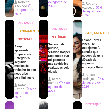
Roberto
de agosto de
Roberto
Azevedo
6
2026
Azevedo
6
de agosto de
de agosto de
2026
2026
DESTAQUE
DESTAQUE
LANÇAMENTOS
LANÇAMENTOS
NOTÍCIAS
NOTÍCIAS
Laiane Torres
lança “Te
Sucesso de
Asaph
Desejamos”,
público,
apresenta
canção que
Viradão Gospel
“Imperativo
nasceu de uma
Rio recebe 100
Categórico”,
década de
mil pessoas
segunda
espera e
nas atividades
música de
entrega a Deus
realizadas pela
trabalho de seu
cidade
novo álbum
Manoel
pela Onimusic
Rodrigues
5
Rafael
de agosto de
Ramos
5 de
Rafael
2026
agosto de
Ramos
5 de
2026
agosto de
2026
DESTAQUE