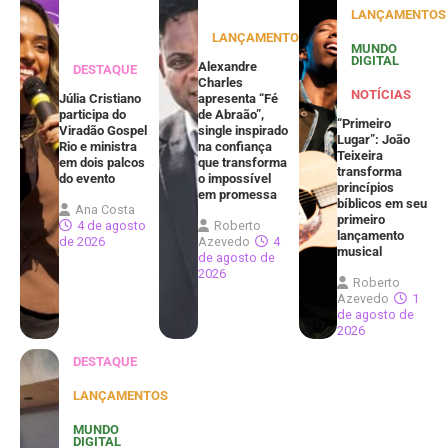
LANÇAMENTOS
LANÇAMENTOS
MUNDO
DIGITAL
Alexandre
DESTAQUE
Charles
NOTÍCIAS
Júlia Cristiano
apresenta “Fé
participa do
de Abraão”,
“Primeiro
Viradão Gospel
single inspirado
Lugar”: João
Rio e ministra
na confiança
Teixeira
em dois palcos
que transforma
transforma
do evento
o impossível
princípios
em promessa
bíblicos em seu
Ana Costa
primeiro
4 de agosto
Roberto
lançamento
de 2026
Azevedo
4
musical
de agosto de
2026
Roberto
Azevedo
1
de agosto de
2026
DESTAQUE
LANÇAMENTOS
MUNDO
DIGITAL