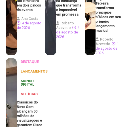
Rio e ministra
na confiança
Teixeira
em dois palcos
que transforma
transforma
do evento
o impossível
princípios
em promessa
bíblicos em seu
Ana Costa
primeiro
4 de agosto
Roberto
lançamento
de 2026
Azevedo
4
musical
de agosto de
2026
Roberto
Azevedo
1
de agosto de
2026
DESTAQUE
LANÇAMENTOS
MUNDO
DIGITAL
NOTÍCIAS
Clássicos do
Novo Som
alcançam 50
milhões de
visualizações e
garantem Disco