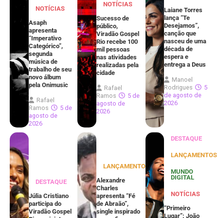
NOTÍCIAS
NOTÍCIAS
Laiane Torres
lança “Te
Sucesso de
Asaph
Desejamos”,
público,
apresenta
canção que
Viradão Gospel
“Imperativo
nasceu de uma
Rio recebe 100
Categórico”,
década de
mil pessoas
segunda
espera e
nas atividades
música de
entrega a Deus
realizadas pela
trabalho de seu
cidade
novo álbum
Manoel
pela Onimusic
Rodrigues
5
Rafael
de agosto de
Ramos
5 de
Rafael
2026
agosto de
Ramos
5 de
2026
agosto de
2026
DESTAQUE
LANÇAMENTOS
LANÇAMENTOS
MUNDO
DIGITAL
Alexandre
DESTAQUE
Charles
NOTÍCIAS
Júlia Cristiano
apresenta “Fé
participa do
de Abraão”,
“Primeiro
Viradão Gospel
single inspirado
Lugar”: João