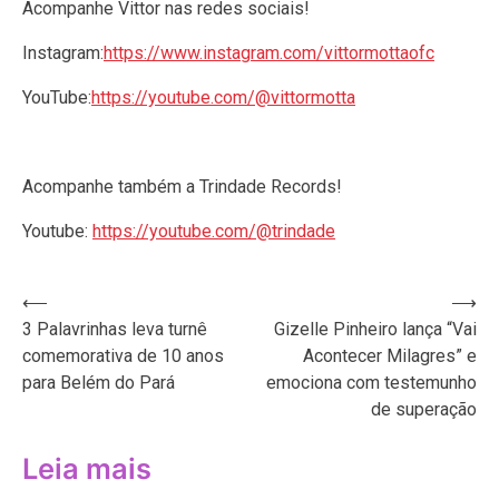
Acompanhe Vittor nas redes sociais!
Instagram:
https://www.instagram.com/vittormottaofc
YouTube:
https://youtube.com/@vittormotta
Acompanhe também a Trindade Records!
Youtube:
https://youtube.com/@trindade
Navegação
⟵
⟶
3 Palavrinhas leva turnê
Gizelle Pinheiro lança “Vai
de
comemorativa de 10 anos
Acontecer Milagres” e
Post
para Belém do Pará
emociona com testemunho
de superação
Leia mais