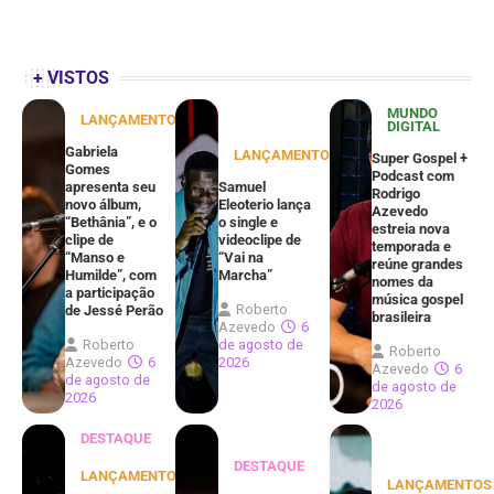
+ VISTOS
MUNDO
LANÇAMENTOS
DIGITAL
Gabriela
LANÇAMENTOS
Super Gospel +
Gomes
Podcast com
apresenta seu
Samuel
Rodrigo
novo álbum,
Eleoterio lança
Azevedo
“Bethânia”, e o
o single e
estreia nova
clipe de
videoclipe de
temporada e
“Manso e
“Vai na
reúne grandes
Humilde”, com
Marcha”
nomes da
a participação
música gospel
Roberto
de Jessé Perão
brasileira
Azevedo
6
Roberto
de agosto de
Roberto
Azevedo
6
2026
Azevedo
6
de agosto de
de agosto de
2026
2026
DESTAQUE
DESTAQUE
LANÇAMENTOS
LANÇAMENTOS