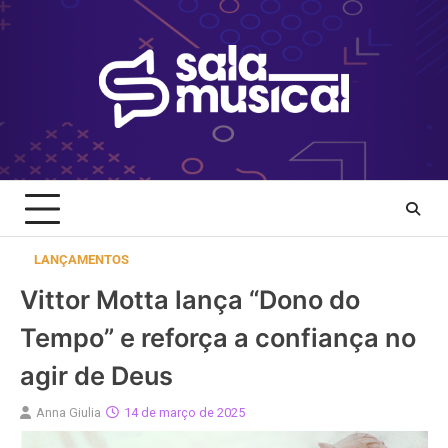
Skip
to
content
LANÇAMENTOS
Vittor Motta lança “Dono do
Tempo” e reforça a confiança no
agir de Deus
Anna Giulia
14 de março de 2025