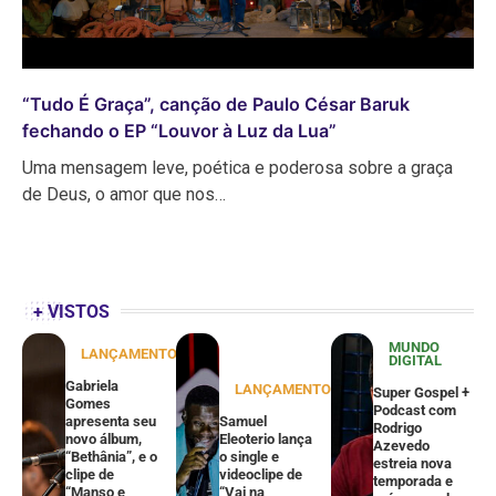
“Tudo É Graça”, canção de Paulo César Baruk
fechando o EP “Louvor à Luz da Lua”
Uma mensagem leve, poética e poderosa sobre a graça
de Deus, o amor que nos…
+ VISTOS
MUNDO
LANÇAMENTOS
DIGITAL
Gabriela
LANÇAMENTOS
Super Gospel +
Gomes
Podcast com
apresenta seu
Samuel
Rodrigo
novo álbum,
Eleoterio lança
Azevedo
“Bethânia”, e o
o single e
estreia nova
clipe de
videoclipe de
temporada e
“Manso e
“Vai na