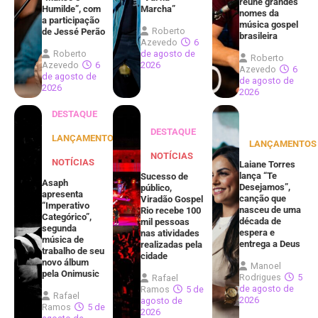
reúne grandes
Humilde”, com
Marcha”
nomes da
a participação
música gospel
Roberto
de Jessé Perão
brasileira
Azevedo
6
Roberto
de agosto de
Roberto
Azevedo
6
2026
Azevedo
6
de agosto de
de agosto de
2026
2026
DESTAQUE
DESTAQUE
LANÇAMENTOS
LANÇAMENTOS
NOTÍCIAS
NOTÍCIAS
Laiane Torres
lança “Te
Sucesso de
Asaph
Desejamos”,
público,
apresenta
canção que
Viradão Gospel
“Imperativo
nasceu de uma
Rio recebe 100
Categórico”,
década de
mil pessoas
segunda
espera e
nas atividades
música de
entrega a Deus
realizadas pela
trabalho de seu
cidade
novo álbum
Manoel
pela Onimusic
Rodrigues
5
Rafael
de agosto de
Ramos
5 de
Rafael
2026
agosto de
Ramos
5 de
2026