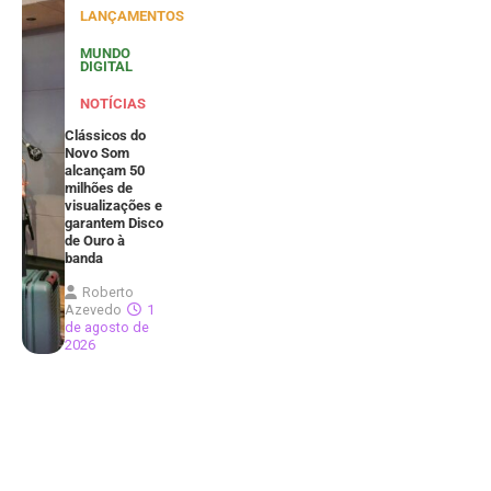
LANÇAMENTOS
MUNDO
DIGITAL
NOTÍCIAS
Clássicos do
Novo Som
alcançam 50
milhões de
visualizações e
garantem Disco
de Ouro à
banda
Roberto
Azevedo
1
de agosto de
2026