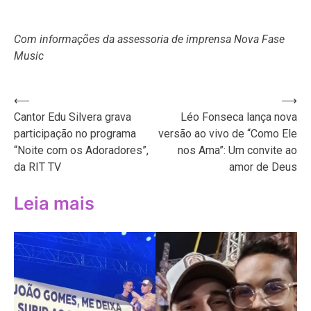
Com informações da assessoria de imprensa Nova Fase
Music
Navegação
⟵
⟶
Cantor Edu Silvera grava
Léo Fonseca lança nova
de
participação no programa
versão ao vivo de “Como Ele
Post
“Noite com os Adoradores”,
nos Ama”: Um convite ao
da RIT TV
amor de Deus
Leia mais