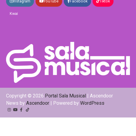
Instagram
YouTube
Facebook
Tiktok
Kwai
Copyright © 2026
Portal Sala Musical
| Ascendoor
News by
Ascendoor
| Powered by
WordPress
.
Instagram
YouTube
Facebook
Tiktok
Kwai