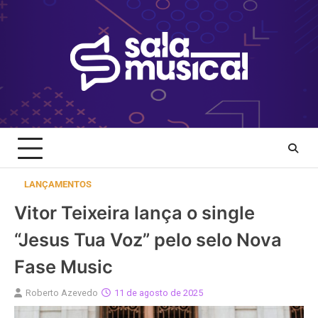
Skip
to
content
LANÇAMENTOS
Vitor Teixeira lança o single
“Jesus Tua Voz” pelo selo Nova
Fase Music
Roberto Azevedo
11 de agosto de 2025