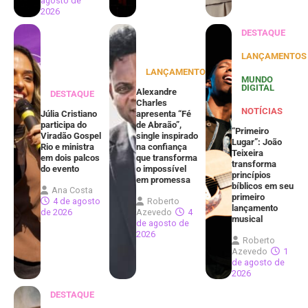
agosto de
2026
DESTAQUE
LANÇAMENTOS
LANÇAMENTOS
MUNDO
DIGITAL
Alexandre
DESTAQUE
Charles
NOTÍCIAS
Júlia Cristiano
apresenta “Fé
participa do
de Abraão”,
“Primeiro
Viradão Gospel
single inspirado
Lugar”: João
Rio e ministra
na confiança
Teixeira
em dois palcos
que transforma
transforma
do evento
o impossível
princípios
em promessa
bíblicos em seu
Ana Costa
primeiro
4 de agosto
Roberto
lançamento
de 2026
Azevedo
4
musical
de agosto de
2026
Roberto
Azevedo
1
de agosto de
2026
DESTAQUE