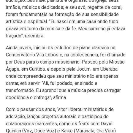
adoração. Sua mãe, pianista e organista da igreja; seus
irmãos, músicos dedicados; e seu avô, regente de coral,
foram fundamentais na formação de sua sensibilidade
artística e espiritual. “Eu nasci em uma casa onde tudo
girava em torno da música e da fé. Meu caminho já estava
traçado”, relembra.
Ainda jovem, iniciou os estudos de piano clássico no
Conservatório Vila Lobos e, na adolescência, foi chamado
por Deus para o campo missionário. Passou pela Missão
Ágape, em Curitiba, e depois pela Jocum, em Uberaba,
onde compreendeu que seu ministério não era apenas
cantar, era servir. “Ali, fui podado, ensinado e
transformado. Eu aprendi que a música precisa carregar
obediência e entrega”, afirma.
Com o passar dos anos, Vitor liderou ministérios de
adoração, lançou projetos autorais e participou de
colaborações marcantes, como os feats com David
Quinlan (Voz, Doce Voz) e Kaike (Maranata, Ora Vem).